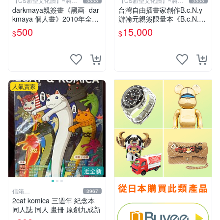
【CS超聖文化讚】~滿千
【CS超聖文化讚】~滿千
3838
3838
元送運
元送運
darkmaya親簽畫《黑画- dar
台灣自由插畫家創作B.c.N.y
kmaya 個人畫》2010年全彩
游翰元親簽限量本《B.c.N.y
【CS超聖文化讚】
個人畫冊 VOL.4 四際光》20
500
15,000
$
$
12.07 初版
人氣賣家
近全新
信箱
3967
paul600510@yahoo.com.tw
2cat komica 三週年 紀念本
同人誌 同人 畫冊 原創九成新