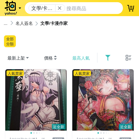
文學/卡漫
登
作家
名人簽名
文學/卡漫作家
全部
分類
最新上架
價格
最高人氣
人氣賣家
人氣賣家
近全新
近全新