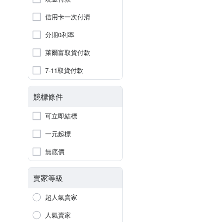
信用卡一次付清
分期0利率
萊爾富取貨付款
7-11取貨付款
競標條件
可立即結標
一元起標
無底價
賣家等級
超人氣賣家
人氣賣家