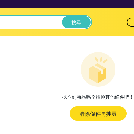
搜尋
找不到商品嗎？換換其他條件吧！
清除條件再搜尋