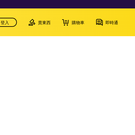
登入
賣東西
購物車
即時通