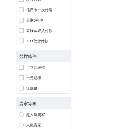
信用卡一次付清
分期0利率
萊爾富取貨付款
7-11取貨付款
競標條件
可立即結標
一元起標
無底價
賣家等級
超人氣賣家
人氣賣家