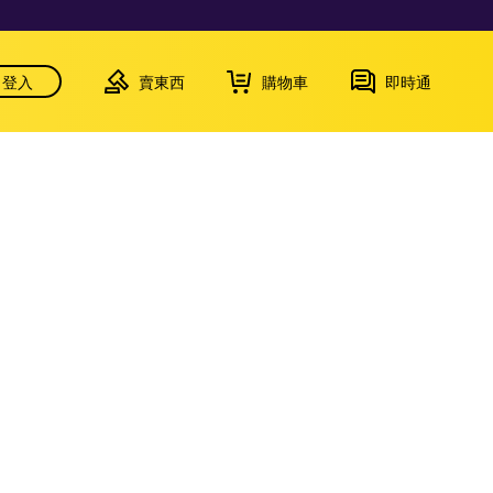
登入
賣東西
購物車
即時通