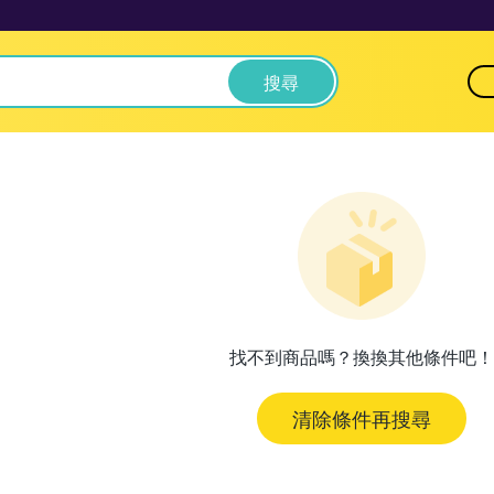
搜尋
找不到商品嗎？換換其他條件吧！
清除條件再搜尋