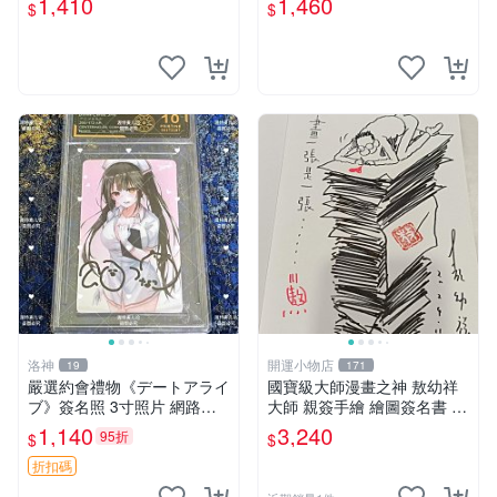
1,410
1,460
$
$
家原創 約3x5.5cm 簽名版 國
際帶回國 東京Revengers
洛神
開運小物店
19
171
嚴選約會禮物《デートアライ
國寶級大師漫畫之神 敖幼祥
ブ》簽名照 3寸照片 網路原
大師 親簽手繪 繪圖簽名書 機
圖 實物美 希望與你見面 デー
會難得敖大師一輩子繪圖創作
1,140
3,240
95折
$
$
トアライブ 簽名照 收藏品
多年有一句老師最金典名言
「畫一張是一張」圖
折扣碼