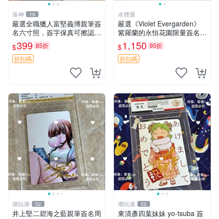
洛神
水狸屋
19
嚴選全職獵人富堅義博親筆簽
嚴選《Violet Evergarden》
名六寸照，簽字保真可擦認，
紫羅蘭的永恒花園限量簽名
全新收藏好物，限量發售 全
卡，3寸帶原裝卡磚 日本中古
399
1,150
85折
95折
$
$
職獵人 富堅義博 簽名照片
收藏推薦 薇爾莉特 曜佳奈 筆
記本
折扣碼
折扣碼
潮玩港
潮玩港
52
52
井上堅二碧海之藍親筆簽名周
東清彥四葉妹妹 yo-tsuba 簽