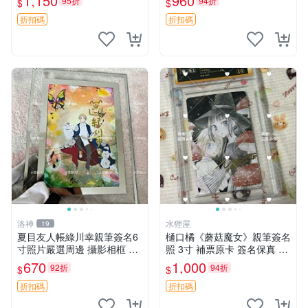
1,150
960
95折
94折
$
$
術愛好者收藏與展示。 3寸
簽名 照片
折扣碼
折扣碼
洛神
水狸屋
19
夏目友人帳綠川幸親筆簽名6
樋口橘《蘑菇魔女》親筆簽名
寸照片嚴選周邊 攝影相框 網
照 3寸 補票原卡 簽名保真 收
路認證 夏目友人帳收藏 簽名
藏推薦 蘑菇魔女 樋口橘 照片
670
1,000
92折
94折
$
$
照 6寸
折扣碼
折扣碼