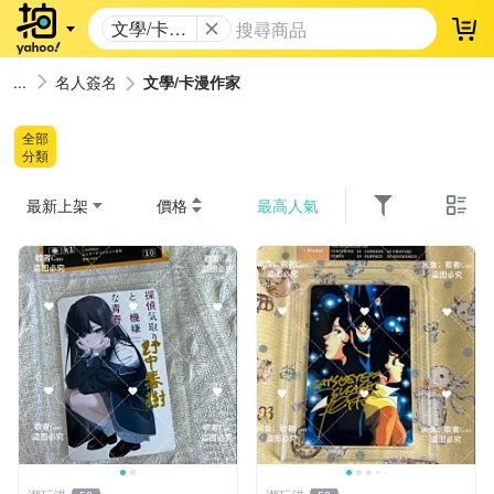
文學/卡漫
登
作家
名人簽名
文學/卡漫作家
全部
分類
最新上架
價格
最高人氣