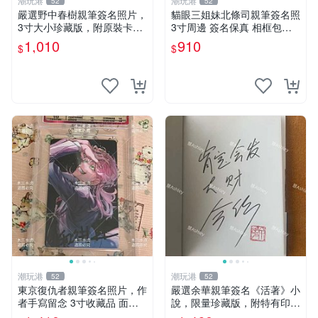
潮玩港
潮玩港
52
52
嚴選野中春樹親筆簽名照片，
貓眼三姐妹北條司親筆簽名照
3寸大小珍藏版，附原裝卡
3寸周邊 簽名保真 相框包裝
磚。青春探偵迷必收！ 青春
貓眼三姐妹 北條司 周邊 貓眼
1,010
910
$
$
時代、探案主題 現場簽名照
三姐妹 簽名照 包裝相框
收藏品
潮玩港
潮玩港
52
52
東京復仇者親筆簽名照片，作
嚴選余華親筆簽名《活著》小
者手寫留念 3寸收藏品 面簽
說，限量珍藏版，附特有印
珍藏 東京裡ベンジャーズ 畫
章。 活著 小說 簽名書