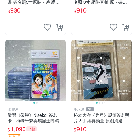
邊 簽名照3寸原裝卡磚 親
名照 3寸 網路直拍 原卡磚包
筆、收藏、簽名照
裝 發行限量 規格精細 收藏推
930
910
$
$
薦 yo-tsuba 簽名照 四葉妹妹
收藏版
水狸屋
潮玩港
52
嚴選《偽戀》Nisekoi 簽名
松本大洋《乒乓》親筆簽名照
卡，桐崎千棘與鳩誠士郎精美
片 3寸 經典動畫 原創周邊 經
周邊，3寸日版中古帶原裝卡
典動漫 周邊收藏 照片卡磚
1,090
910
95折
$
$
磚，國內直郵 偽戀 Nisekoi
折扣碼