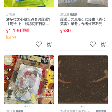
水狸屋
潮玩港
52
潘多拉之心親筆簽名照嚴選3
嚴選日文原版少女漫畫《青に
寸周邊 中古默認初瑕日版含
落雷》單冊，作者虹沢羽見精
原裝卡磚 潘多拉之心 網購 周
心創作，封面藍玫瑰情侶插畫
1,130
530
95折
$
$
邊 署名照
唯美動人， STORY 32 及カ
ラー41P 精彩內容，品相良
折扣碼
好如新。少女
潮玩港
李仔糖舊書文獻老照片名
52
2088