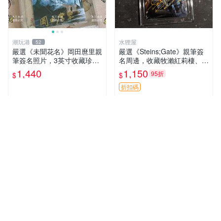
潮玩港
水狸屋
52
嚴選《未聞花名》岡田麿里親
嚴選《Steins;Gate》親筆簽
筆簽名照片，3英寸收藏珍品
名周邊，收藏牧瀨紅莉棲、椎
未知的花名、親筆、簽名周邊
名真由理、菲利斯喵喵人氣卡
1,440
1,150
95折
$
$
牌 簽字照片 牧瀨紅莉棲 椎名
真由理
折扣碼