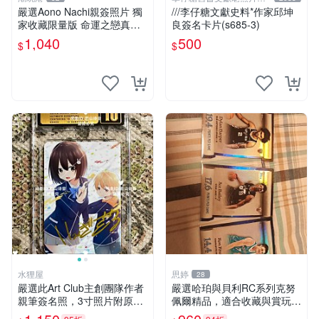
人收藏館
嚴選Aono Nachi親簽照片 獨
///李仔糖文獻史料*作家邱坤
家收藏限量版 命運之戀真跡
良簽名卡片(s685-3)
簽名 命運之戀 親簽照 愛的告
1,040
500
$
$
白
水狸屋
思婷
28
嚴選此Art Club主創團隊作者
嚴選哈珀與貝利RC系列克努
親筆簽名照，3寸照片附原裝
佩爾精品，適合收藏與賞玩 R
卡磚。收藏級面簽照，適合藝
C 玩具 陶瓷