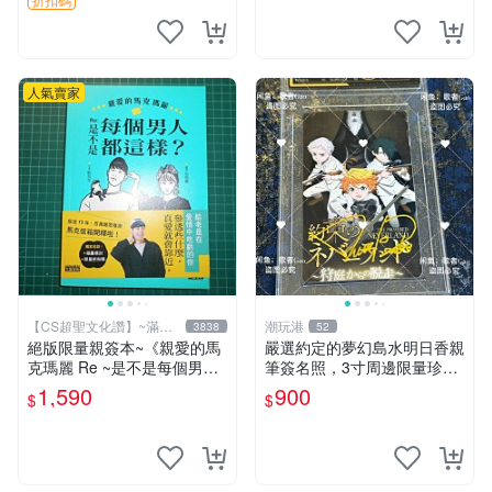
簽名卡 桐崎千棘
人氣賣家
【CS超聖文化讚】~滿千
潮玩港
3838
52
元送運
絕版限量親簽本~《親愛的馬
嚴選約定的夢幻島水明日香親
克瑪麗 Re ~是不是每個男人
筆簽名照，3寸周邊限量珍藏
都這樣？（附贈快速通關信
紙質佳 附卡磚 約定的夢幻島
1,590
900
$
$
封）》附書腰 歐馬克 吳瑪麗
筆記本 名人照
繪三采 書新