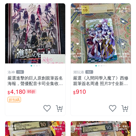
洛神
潮玩港
19
52
嚴選進擊的巨人原創親筆簽名
嚴選《入間同學入魔了》西修
海報，聲優配音卡司全集收藏
親筆簽名周邊 照片3寸全新含
推薦 艾倫、三笠、阿明、埃
卡磚 收藏推薦 鏡像照片 周邊
4,180
910
95折
$
$
爾文巨細靡遺肖像照
收藏
折扣碼