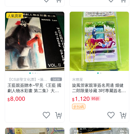
人氣賣家
【CS超聖文化讚】~滿千
水狸屋
3838
元送運
王藍親簽贈本~罕見《王藍 國
旋風管家親筆簽名周邊 畑健
劇人物水彩畫 第二集》大本
二郎限量珍藏 3吋專屬簽名照
【 CS超聖文化讚】
日本正版中古 正規卡磚附送
8,000
1,120
95折
$
$
旋風管家 畑健二郎 簽名照
折扣碼