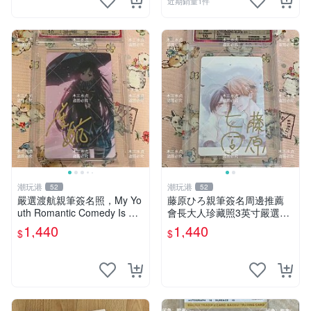
近期銷量1件
潮玩港
潮玩港
52
52
嚴選渡航親筆簽名照，My Yo
藤原ひろ親筆簽名周邊推薦
uth Romantic Comedy Is Wr
會長大人珍藏照3英寸嚴選女
ong限量收藏版 青春戀愛物語
仆紀念品 面簽收藏 會長大人
1,440
1,440
$
$
原創 漫畫周邊
簽名照 女仆照 面簽收藏