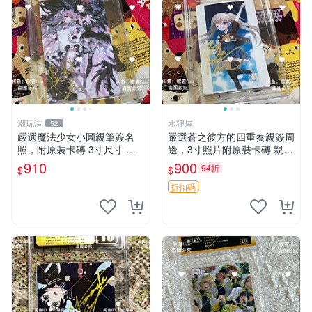
潮玩港
水狸屋
52
嚴選魔法少女小圓親筆簽名
嚴選蒼之彼方的四重奏親簽周
照，附原裝卡磚 3寸尺寸 親
邊，3寸照片附原裝卡磚 親簽
簽紀念品 小圓周邊 畫集 監督
照 收藏級 影印品 杜蕾斯相紙
910
900
94折
$
$
親筆
質地 限量版 Aokana Four Rh
ythm 藍光紀念照 簽名
折扣碼