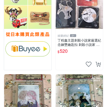
娛樂經紀
21
丁程鑫主題刺殺小說家厳選紀
念鍊墜鑰匙扣 刺殺小說家 丁
程鑫 鍊墜
520
$