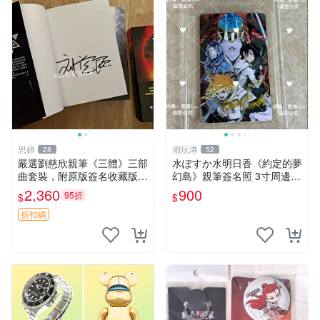
思婷
潮玩港
28
52
嚴選劉慈欣親筆《三體》三部
水ぽすか水明日香《約定的夢
曲套裝，附原版簽名收藏版
幻島》親筆簽名照 3寸周邊照
三體 規格完整 網拍無疑真品
片 簽名真跡 約束のネバーラ
2,360
900
95折
$
$
收藏推薦 《三體》全系列親
ンド 周邊 照片收藏 水明日香
筆簽名版 電影原著珍藏必備
網路握手會簽名周邊 照片
折扣碼
劉慈欣 《三體》