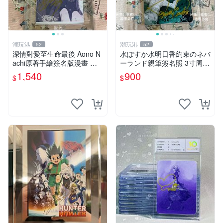
潮玩港
潮玩港
52
52
深情對愛至生命最後 Aono N
水ぽすか水明日香約束のネバ
achi原著手繪簽名版漫畫 親
ーランド親筆簽名照 3寸周邊
筆簽名限定收藏 命終不渝之
照片 面簽正品 簽名照周邊
1,540
900
$
$
戀情 漫畫珍藏品