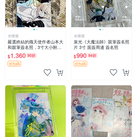
水狸屋
水狸屋
嚴選終結的熾天使作者山本大
泉光《大魔法師》親筆簽名照
和親筆簽名照，3寸大小附原
片 3寸 面簽周邊 簽名照
裝卡磚 終結的熾天使 簽名照
1,360
990
95折
94折
$
$
片 親筆簽名周邊
折扣碼
折扣碼