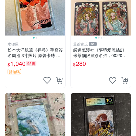
水狸屋
董爺古玩
61
松本大洋親筆《乒乓》手寫簽
嚴選萬漫社《夢境愛麗絲2》
名周邊 3寸照片 原裝卡磚 收
米茶貓限量簽名張，002/003
藏好物 乒乓 The Animation
珍藏版，首賣難得機會 夢境
1,040
280
95折
$
$
松本大洋 簽名 周邊 注記：此
愛麗絲 米茶貓 限量簽名
商品為作者親筆簽名，附原
折扣碼