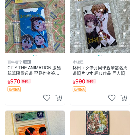
百年遺珍
水狸屋
53
CITY THE ANIMATION 激酷
鉢田エク伊月同學親筆簽名周
親筆限量週邊 罕見作者簽名
邊照片 3寸 經典作品 同人照
收藏 現代潮流擺飾 9x9cm 專
970
990
94折
94折
$
$
家推薦 國際珍藏款 周邊 照片
周邊 尺寸 收藏品
折扣碼
折扣碼