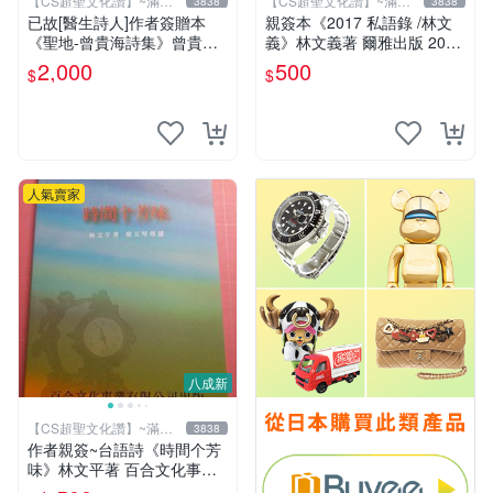
【CS超聖文化讚】~滿千
【CS超聖文化讚】~滿千
3838
3838
元送運
元送運
已故[醫生詩人]作者簽贈本
親簽本《2017 私語錄 /林文
《聖地-曾貴海詩集》曾貴海
義》林文義著 爾雅出版 2018
著 春暉出版 2023年初版一刷
年初版【CS超聖文化讚】
2,000
500
$
$
【CS超聖文化讚】
人氣賣家
八成新
【CS超聖文化讚】~滿千
3838
元送運
作者親簽~台語詩《時間个芳
味》林文平著 百合文化事業
2006.10初版一刷 附光碟【C