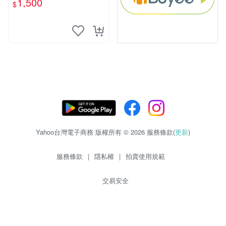
1,500
$
S超聖文化讚】
Yahoo台灣電子商務 版權所有 © 2026 服務條款(
更新
)
服務條款
|
隱私權
|
拍賣使用規範
交易安全