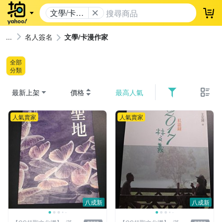
文學/卡漫
登
作家
名人簽名
文學/卡漫作家
全部
分類
最新上架
價格
最高人氣
人氣賣家
人氣賣家
八成新
八成新