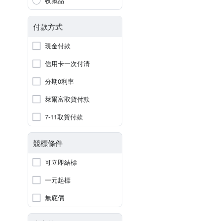
收藏品
付款方式
現金付款
信用卡一次付清
分期0利率
萊爾富取貨付款
7-11取貨付款
競標條件
可立即結標
一元起標
無底價