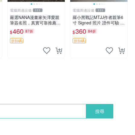
電腦周邊設備
電腦周邊設備
111
111
嚴選NANA漫畫家矢澤愛親
羅小黑戰記MTJJ作者親筆6
筆簽名照，真實可靠推薦收
寸 Signed 照片 證件可驗 媒
藏 簽名活動現場親筆親簽
體友人提供 羅小黑戰記 MT
460
360
87折
84折
$
$
矢澤愛限量作品 信賴保證
JJ 署名 照片 宣傳活動 直營
收藏佳品
店
折扣碼
折扣碼
搜尋