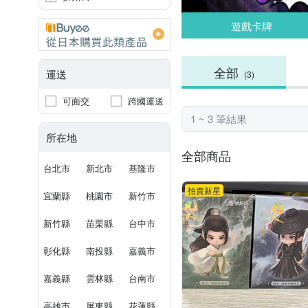
遊戲卡牌
全部
運送
(3)
可面交
跨國運送
1 ~ 3 筆結果
所在地
全部商品
台北市
新北市
基隆市
拍賣新星
宜蘭縣
桃園市
新竹市
新竹縣
苗栗縣
台中市
彰化縣
南投縣
嘉義市
嘉義縣
雲林縣
台南市
高雄市
屏東縣
花蓮縣