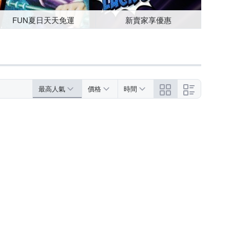
FUN夏日天天免運
新賣家享優惠
最高人氣
價格
時間