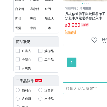
電腦周邊設備
台東縣
澎湖縣
金門
111
凡人修仙傳手辦黃楓谷弟子
筑基中期嚴選手辦已入庫 黃
馬祖
美國
加拿大
楓谷限定 黃楓谷手辦 凡人
3,960
95折
$
修仙傳手辦 韓力 黃楓谷弟
香港
中國
日本
子 筑基中期手辦 黃楓谷限
折扣碼
量版 手辦收藏 凡人修仙
商品狀況
直購品
競標品
全新品
二手品
1
有現貨
二手品條件
NEW
福利品
近全新
八成新
出清品