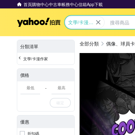
首頁
購物中心
中古車
帳務中心
信箱
App下載
Yahoo拍賣
文學/卡漫作
家
偶像、球員卡
分類清單
文學/卡漫作家
價格
-
確定
優惠
折扣碼