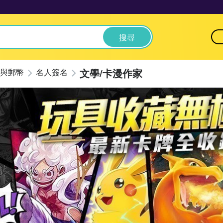
搜尋
文學/卡漫作家
與郵幣
名人簽名