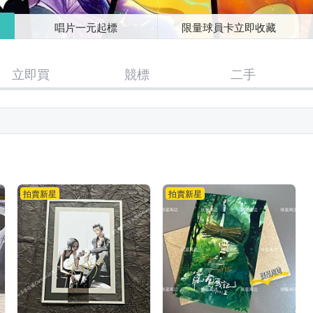
唱片一元起標
限量球員卡立即收藏
立即買
競標
二手
拍賣新星
拍賣新星