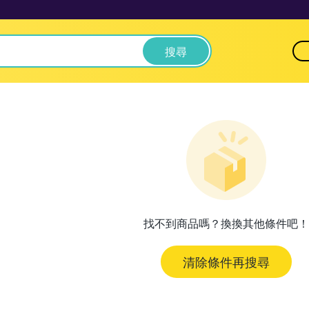
搜尋
找不到商品嗎？換換其他條件吧！
清除條件再搜尋