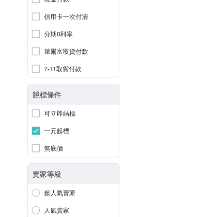
信用卡一次付清
分期0利率
萊爾富取貨付款
7-11取貨付款
競標條件
可立即結標
一元起標
無底價
賣家等級
超人氣賣家
人氣賣家