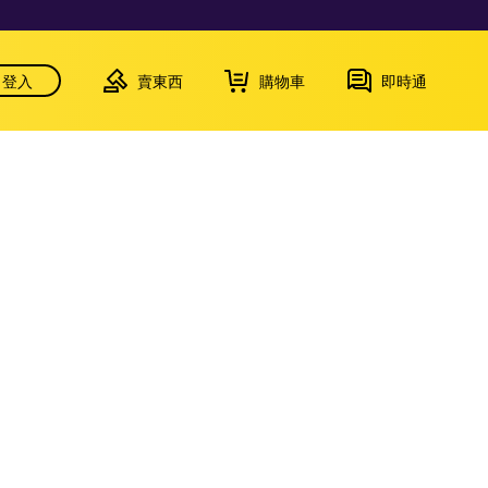
登入
賣東西
購物車
即時通