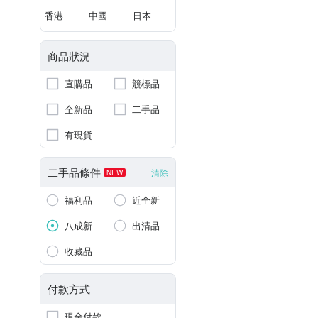
香港
中國
日本
商品狀況
直購品
競標品
全新品
二手品
有現貨
二手品條件
清除
NEW
福利品
近全新
八成新
出清品
收藏品
付款方式
現金付款