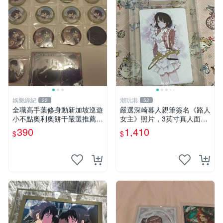
娛樂經紀
潮玩港
22
52
全職高手葉修身動新加坡巡遊
嚴選深崎暮人親筆簽名《路人
小不點奧利奧餅干嚴選推薦
女主》照片，3英寸真人面簽
吧唧小吃 巡游零食 臺灣嚴選
收藏級別 路人女主 深崎暮人
390
1,410
$
$
照片