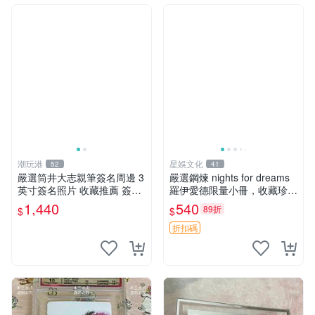
潮玩港
星娛文化
52
41
嚴選筒井大志親筆簽名周邊 3
嚴選鋼煉 nights for dreams
英寸簽名照片 收藏推薦 簽名
羅伊愛德限量小冊，收藏珍藏
周邊 3英寸 簽名 照片
推薦 污漬損傷 辱海軍魂 全像
1,440
540
89折
$
$
立體 非常適合收藏
折扣碼