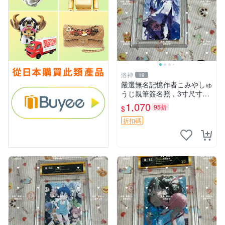
洛神
19
嚴選無名記憶作者こみやしゅ
うじ親筆簽名照，3寸尺寸附
原裝卡榫，收藏級真跡。支持
1,070
95折
$
權威鑒定，包相框精美包裝郵
遞。 無名記憶 こみやしゅう
折扣碼
じ 照片