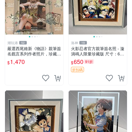
潮玩港
洛神
52
19
嚴選西尾維新《物語》親筆簽
火影忍者官方親筆簽名照 - 漩
名戲言系列作者照片，珍藏尺
渦鳴人限量珍藏版 尺寸：6
寸3英寸 物語 戲言 親筆簽
寸/15.24x10.16cm 單張美術
1,470
650
91折
$
$
印刷 獨家推薦 收藏最佳選項
岸本齊史專注創作的紀念照
折扣碼