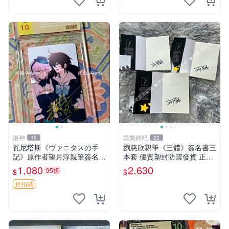
洛神
娛樂經紀
19
22
瓦尼塔斯《ヴァニタスの手
劉慈欣親筆《三體》簽名書三
記》原作者望月淳親筆簽名照
本套 優質塑封防震發貨 正版
3寸尺寸 含裝幀卡紙 日版中
收藏推薦 三體 經典 科幻小說
1,080
2,630
95折
$
$
古默認初瑕 小清新書簽 簽名
照 收藏品
折扣碼