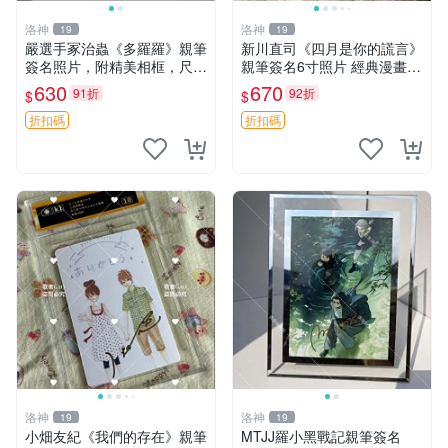
洛神
洛神
19
19
嚴選手冢治蟲《多羅羅》親筆
新川直司《四月是你的謊言》
簽名照片，附精美相框，尺寸
親筆簽名6寸照片 經典漫畫周
17.8x12.7cm 多羅羅 簽名照
邊收藏 四月是你的謊言 親筆
630
670
91折
92折
$
$
相框 限量收藏
簽名 漫畫周邊 收藏品
折扣碼
折扣碼
洛神
洛神
19
19
小畑友紀《我們的存在》親筆
MTJJ羅小黑戰記親筆簽名