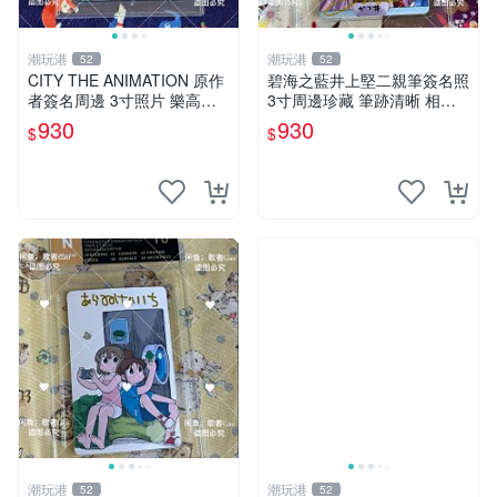
潮玩港
潮玩港
52
52
CITY THE ANIMATION 原作
碧海之藍井上堅二親筆簽名照
者簽名周邊 3寸照片 樂高卡
3寸周邊珍藏 筆跡清晰 相框
磚 自製限量版 nichijou city th
精美 碧海之藍 簽名照片 井上
930
930
$
$
e animation 簽名照 卡
堅二 周邊品
潮玩港
潮玩港
52
52