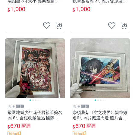
場拍攝 3寸大小 經典塑膠記
親筆簽名照 3寸照片含原裝卡
憶周邊收藏推薦 塑料記憶 時
套 收藏級周邊適合珍藏 五等
1,000
1,000
$
$
代典藏 筆跡限量
分的花嫁 照片 春場蔥
洛神
洛神
19
19
嚴選地縛少年花子君親筆簽名
奈須蘑菇《空之境界》親筆簽
照 6寸含框收藏佳品 國際知
名6寸照片嚴選周邊 照片含框
名漫畫作品限量周邊 地縛少
保證真品 溫馨收藏 空之境界
670
670
92折
92折
$
$
年花子君 簽名照片 漫畫迷必
奈須蘑菇 簽名照
備收藏品
折扣碼
折扣碼