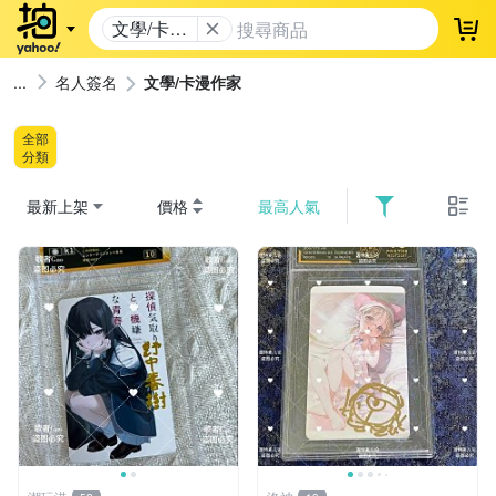
文學/卡漫
登
作家
名人簽名
文學/卡漫作家
全部
分類
最新上架
價格
最高人氣