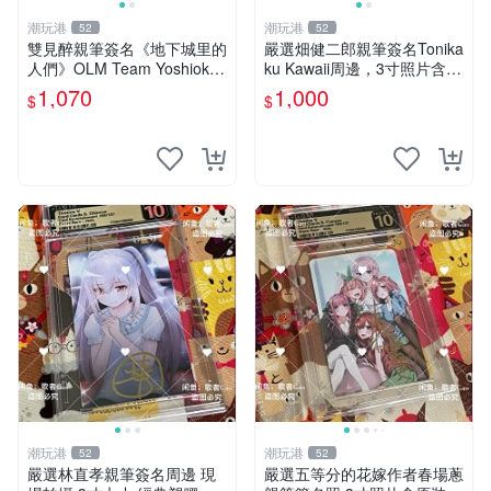
潮玩港
潮玩港
52
52
雙見醉親筆簽名《地下城里的
嚴選畑健二郎親筆簽名Tonika
人們》OLM Team Yoshioka
ku Kawaii周邊，3寸照片含原
親簽照 限量珍藏 3寸照片 收
裝卡匣。收藏家直供，保真可
1,070
1,000
$
$
藏佳品 地下城 OLML Yoshio
靠。 Tonikaku Kawaii 畑健二
ka
郎 親筆簽名周
潮玩港
潮玩港
52
52
嚴選林直孝親筆簽名周邊 現
嚴選五等分的花嫁作者春場蔥