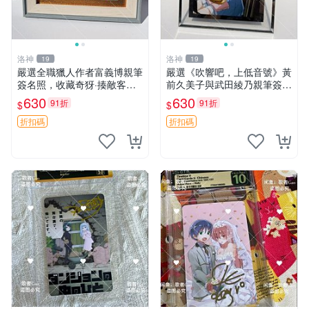
洛神
洛神
19
19
嚴選全職獵人作者富義博親筆
嚴選《吹響吧，上低音號》黃
簽名照，收藏奇犽·揍敵客與
前久美子與武田綾乃親筆簽名
傑·富力士珍貴肖像。限量17.
照片，限量珍藏額外附贈精美
630
630
91折
91折
$
$
8x12.7cm單張簽名照片。 全
相框。尺寸17.8x12.7cm，收
職獵人 紙質 體育明星
藏不悔。 吹響吧 上低音號 簽
折扣碼
折扣碼
名照