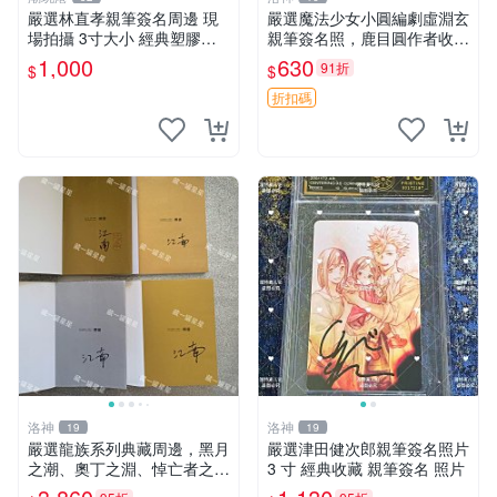
嚴選林直孝親筆簽名周邊 現
嚴選魔法少女小圓編劇虛淵玄
場拍攝 3寸大小 經典塑膠記
親筆簽名照，鹿目圓作者收藏
憶周邊收藏推薦 塑料記憶 時
周邊，17.8x12.7cm獨家相框
1,000
630
91折
$
$
代典藏 筆跡限量
附贈。 魔法少女小圓 經典 單
張
折扣碼
洛神
洛神
19
19
嚴選龍族系列典藏周邊，黑月
嚴選津田健次郎親筆簽名照片
之潮、奧丁之淵、悼亡者之魂
3 寸 經典收藏 親筆簽名 照片
與火之晨曦，多款簽名版隨機