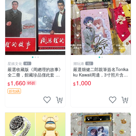
星娛文化
潮玩港
41
52
嚴選收藏版《周總理的故事》
嚴選畑健二郎親筆簽名Tonika
全二冊，館藏珍品僅此套 周
ku Kawaii周邊，3寸照片含原
總理 故事 紀念畫冊
裝卡匣。收藏家直供，保真可
1,660
1,000
95折
$
$
靠。 Tonikaku Kawaii 畑健二
郎 親筆簽名周
折扣碼