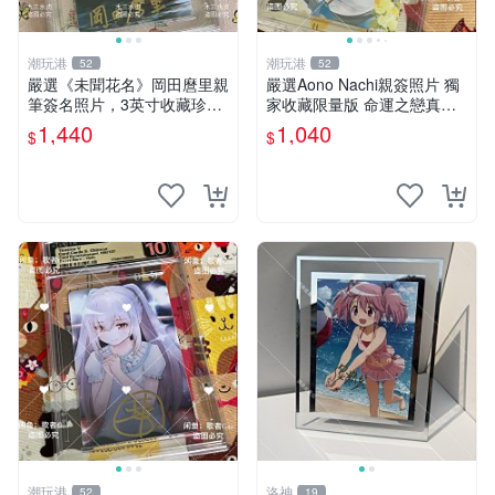
潮玩港
潮玩港
52
52
嚴選《未聞花名》岡田麿里親
嚴選Aono Nachi親簽照片 獨
筆簽名照片，3英寸收藏珍品
家收藏限量版 命運之戀真跡
未知的花名、親筆、簽名周邊
簽名 命運之戀 親簽照 愛的告
1,440
1,040
$
$
白
潮玩港
洛神
52
19