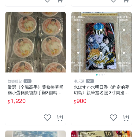
娛樂經紀
潮玩港
22
52
嚴選《全職高手》葉修捧著蛋
水ぽすか水明日香《約定的夢
糕小蛋糕款復刻手辦8個精品
幻島》親筆簽名照 3寸周邊照
收藏 心耀共鳴 葉修 古早蛋糕
片 簽名真跡 約束のネバーラ
1,220
900
$
$
ンド 周邊 照片收藏 水明日香
網路握手會簽名周邊 照片