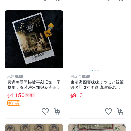
思婷
潮玩港
28
52
嚴選美國恐怖故事AHS第一季
東清彥四葉妹妹よつばと親筆
劇集，泰莎法米加與麥克德莫
簽名照 3寸周邊 真實簽名收
特同框典藏 美恐 AHS 第一季
藏品 相框相紙包裝 よつばと
4,150
910
95折
$
$
劇集 泰莎法米加
四葉妹妹 東清彥
折扣碼