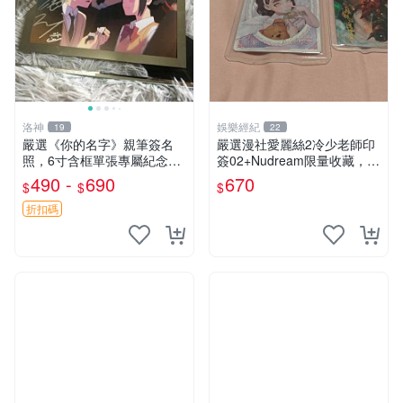
洛神
娛樂經紀
19
22
嚴選《你的名字》親筆簽名
嚴選漫社愛麗絲2冷少老師印
照，6寸含框單張專屬紀念。
簽02+Nudream限量收藏，默
適合收藏與擺放。 你的名字
認廠瑕，安心到貨轉寄 發貨
490 -
690
670
$
$
$
簽名照 紀念照 單張
立即 一覽無遺 印記 收藏 師
兄
折扣碼