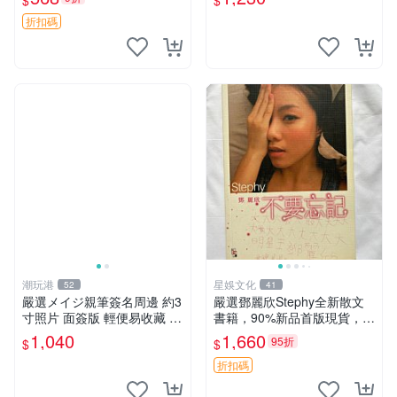
$
$
辛料 文倉十 揚州
二 規章
折扣碼
潮玩港
星娛文化
52
41
嚴選メイジ親筆簽名周邊 約3
嚴選鄧麗欣Stephy全新散文
寸照片 面簽版 輕便易收藏 周
書籍，90%新品首版現貨，拍
邊 簽名照 3寸相框
出即發 散文 鄧麗欣 歌詞
1,040
1,660
95折
$
$
折扣碼