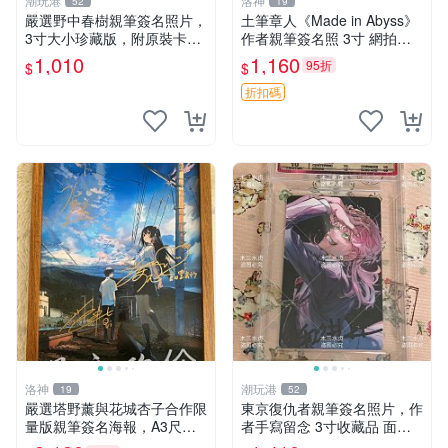
潮玩港
洛神
52
19
嚴選野中春樹親筆簽名照片，
土筆章人《Made in Abyss》
3寸大小珍藏版，附原裝卡
作者親筆簽名照 3寸 網拍美
磚。青春探偵迷必收！ 青春
照 收藏佳品 周邊紀念 土筆章
1,010
1,160
95折
$
$
時代、探案主題 現場簽名照
人 Made in Abyss 規定照 簽
收藏品
名收藏周邊 土
折扣碼
洛神
潮玩港
19
52
嚴選塔野薰與花城杏子合作限
東京復仇者親筆簽名照片，作
量版親筆簽名海報，A3尺寸3
者手寫留念 3寸收藏品 面簽
0×42適合珍藏。每幅照片均
珍藏 東京裡ベンジャーズ 畫