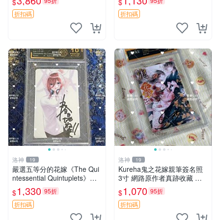
3,860
1,130
95折
95折
$
$
附贈。限量收藏，速搶！龍族
龍族漫畫 憐情
折扣碼
折扣碼
洛神
洛神
19
19
嚴選五等分的花嫁《The Qui
Kureha鬼之花嫁親筆簽名照
ntessential Quintuplets》春
3寸 網路原作者真跡收藏 周
場蔥親筆簽名照，附原裝卡
邊紀念相片 鬼之花嫁 Kureha
1,330
1,070
95折
95折
$
$
磚，精緻3寸照片，完美收
簽名 照片 相框裱裝
藏。 五等分花嫁 簽名
折扣碼
折扣碼