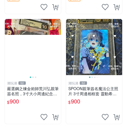
潮玩港
潮玩港
52
52
嚴選鋼之煉金術師荒川弘親筆
SPOON親筆簽名魔法公主照
簽名照，3寸大小周邊紀念收
片 3寸周邊相框套 靈動希婭
藏推薦 鋼之煉金術師 荒川弘
限量周邊 魔法公主 希婭 現象
900
900
$
$
經典角色 異常熱銷
框