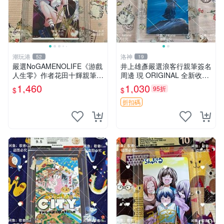
潮玩港
洛神
52
19
嚴選NoGAMENOLIFE《游戲
井上雄彥嚴選浪客行親筆簽名
人生零》作者花田十輝親筆簽
周邊 現 ORIGINAL 全新收藏
名照片，3英寸真品收藏。簽
相框附卡磚 尺寸適中 浪客行
1,460
1,030
95折
$
$
名經典角色周邊推薦收藏。
筆 記念照
游戲人生零 花田十輝 簽名照
折扣碼