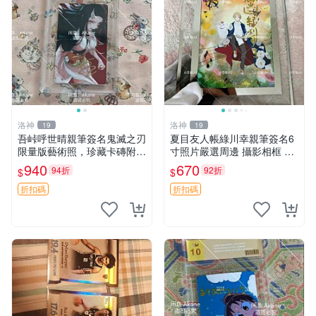
洛神
洛神
19
19
吾峠呼世晴親筆簽名鬼滅之刃
夏目友人帳綠川幸親筆簽名6
限量版藝術照，珍藏卡磚附贈
寸照片嚴選周邊 攝影相框 網
鬼滅之刃 經典角色 周邊收藏
路認證 夏目友人帳收藏 簽名
940
670
94折
92折
$
$
照 6寸
折扣碼
折扣碼