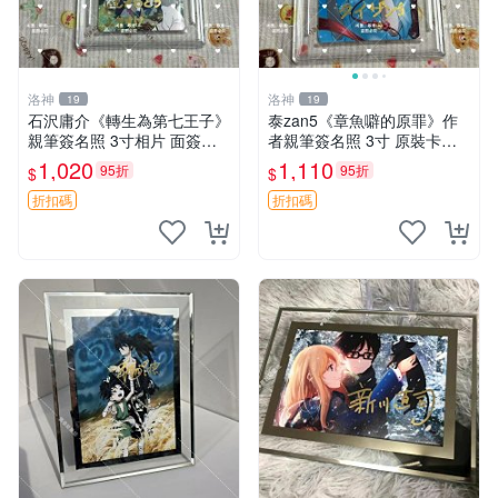
洛神
洛神
19
19
石沢庸介《轉生為第七王子》
泰zan5《章魚噼的原罪》作
親筆簽名照 3寸相片 面簽正
者親筆簽名照 3寸 原裝卡磚
品 包相框 轉生為第七王子 石
收藏級照片 章魚噼 原罪 泰za
1,020
1,110
95折
95折
$
$
沢庸介 周邊
n5
折扣碼
折扣碼