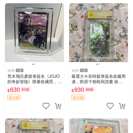
洛神
洛神
19
19
荒木飛呂彥親筆簽名《JOJO
嚴選大今良時親筆簽名收藏周
的奇妙冒險》限量收藏照，1
邊，附原寸相框與證書 收藏
7.8x12.7cm單張附精美相框
家必備 現場簽名周邊 精確保
630
930
91折
94折
$
$
JOJO 簽名照 相片
存版
折扣碼
折扣碼