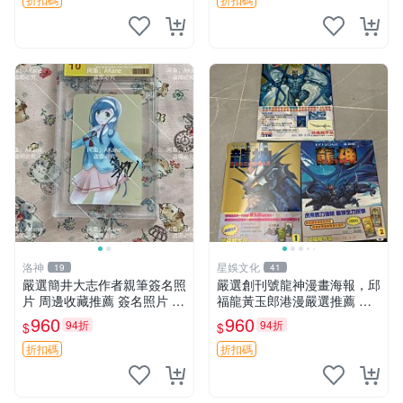
推薦 兩儀式 武內崇 空之境界
洛神
星娛文化
19
41
嚴選簡井大志作者親筆簽名照
嚴選創刊號龍神漫畫海報，邱
片 周邊收藏推薦 簽名照片 親
福龍黃玉郎港漫嚴選推薦 創
筆周邊 收藏
刊號 龍神 漫畫 海報
960
960
94折
94折
$
$
折扣碼
折扣碼