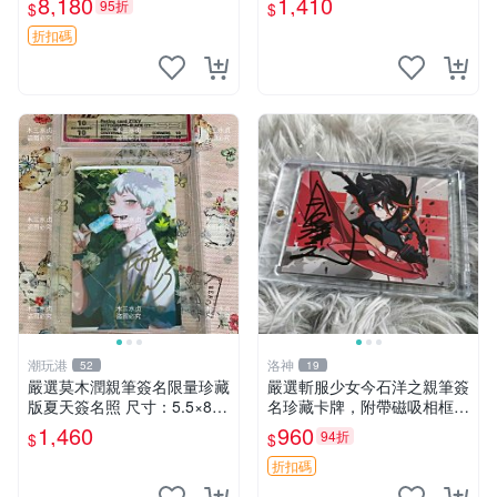
8,180
1,410
95折
$
$
附原裝面 Signed A3 Signed
家原創 約3x5.5cm 簽名版 國
Photo 30x42收藏
際帶回國 東京Revengers
折扣碼
潮玩港
洛神
52
19
嚴選莫木潤親筆簽名限量珍藏
嚴選斬服少女今石洋之親筆簽
版夏天簽名照 尺寸：5.5×8.4
名珍藏卡牌，附帶磁吸相框週
公分 附原裝相框 推薦收藏家
邊推薦收藏 刀劍神域、動漫
1,460
960
94折
$
$
必備 《光死去的夏天》《Th
周邊、收藏品
e Summer When Ligh
折扣碼