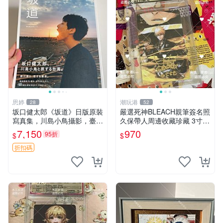
思婷
潮玩港
28
52
坂口健太郎《坂道》日版原裝
嚴選死神BLEACH親筆簽名照
寫真集，川島小鳥攝影，臺灣
久保帶人周邊收藏珍藏 3寸照
旅行主題 簽名清晰 內頁乾淨
片 原裝卡套 限量版 死神 BLE
7,150
970
95折
$
$
收藏推薦 輕鬆入手 坂道 日本
ACH 照片 久保帶人
坂口健太郎
折扣碼