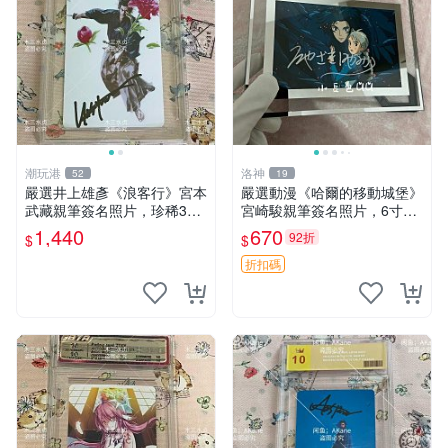
潮玩港
洛神
52
19
嚴選井上雄彥《浪客行》宮本
嚴選動漫《哈爾的移動城堡》
武藏親筆簽名照片，珍稀3英
宮崎駿親筆簽名照片，6寸含
寸國外直帶原圖實物 浪客行
框珍藏版 哈爾的移動城堡 簽
1,440
670
92折
$
$
紙質 簽名 宮本武藏
名照 公仔周邊
折扣碼