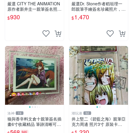
嚴選 CITY THE ANIMATION
嚴選Dr. Stone作者稻垣理一
原作者新井圭一親筆簽名照，
郎親筆手繪簽名珍藏照片，3
附原裝卡磚珍藏。3寸照片盡
英寸真品實拍 石紀、DoctorS
930
1,470
$
$
顯畫面細節。 City the Anima
tone、收藏
tion 照片
洛神
潮玩港
19
52
狼與香辛料文倉十親筆簽名插
井上堅二《碧藍之海》親筆亞
畫6寸收藏精品 筆跡清晰可觸
克力周邊 照片3寸 原裝卡磚
摸 .擦拭驗證限量珍藏 狼與香
收藏級面簽 碧藍之海 井上堅
568
1,230
9折