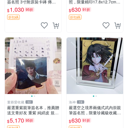
簽名照 3寸附原裝卡磚 傳真
照，限量精印17.8x12.7cm單
收藏推薦 照片 魚眼 相框
張，附相框推薦收藏 羅小黑
1,030
630
95折
91折
$
$
戰記、MTJJ、相框
折扣碼
折扣碼
董爺愛收藏
洛神
32
19
嚴選重紫親筆簽名本，推薦贈
嚴選空之境界兩儀式武內崇親
送文青好友 重紫 純綃皮 規格
筆簽名照，限量珍藏級收藏品
8開
尺寸：17.8x12.7cm 獨一無
5,170
630
95折
91折
$
$
二藝術相片 辦公室 家居裝飾
折扣碼
折扣碼