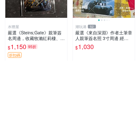
水狸屋
潮玩港
52
嚴選《Steins;Gate》親筆簽
嚴選《來自深淵》作者土筆章
名周邊，收藏牧瀨紅莉棲、椎
人親筆簽名照 3寸周邊 經典
名真由理、菲利斯喵喵人氣卡
卡磚 相片拍賣 深淵 Made in
1,150
1,030
95折
$
$
牌 簽字照片 牧瀨紅莉棲 椎名
Abyss 土筆章人 照片
真由理
折扣碼