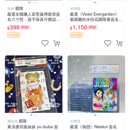
洛神
水狸屋
19
嚴選全職獵人富堅義博親筆簽
嚴選《Violet Evergarden》
名六寸照，簽字保真可擦認，
紫羅蘭的永恒花園限量簽名
全新收藏好物，限量發售 全
卡，3寸帶原裝卡磚 日本中古
399
1,150
85折
95折
$
$
職獵人 富堅義博 簽名照片
收藏推薦 薇爾莉特 曜佳奈 筆
記本
折扣碼
折扣碼
潮玩港
水狸屋
52
東清彥四葉妹妹 yo-tsuba 簽
嚴選《偽戀》Nisekoi 簽名