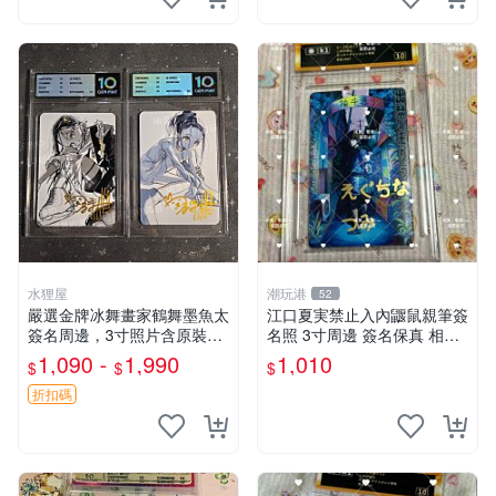
水狸屋
潮玩港
52
嚴選金牌冰舞畫家鶴舞墨魚太
江口夏実禁止入內鼴鼠親筆簽
簽名周邊，3寸照片含原裝卡
名照 3寸周邊 簽名保真 相框
磚。收藏自用，面簽確保證
包裝 禁止入內 麵簽 周邊 親
1,090 -
1,990
1,010
$
$
$
實。 冰舞 簽名 周邊
筆簽名 時尚周邊 原裝卡磚
折扣碼