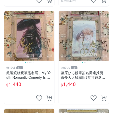
近期銷量1件
潮玩港
潮玩港
52
52
嚴選渡航親筆簽名照，My Yo
藤原ひろ親筆簽名周邊推薦
uth Romantic Comedy Is Wr
會長大人珍藏照3英寸嚴選女
ong限量收藏版 青春戀愛物語
仆紀念品 面簽收藏 會長大人
1,440
1,440
$
$
原創 漫畫周邊
簽名照 女仆照 面簽收藏