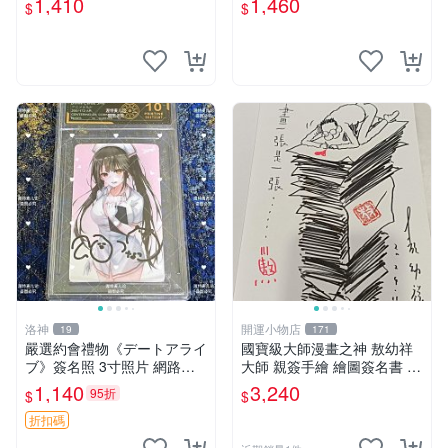
1,410
1,460
$
$
家原創 約3x5.5cm 簽名版 國
際帶回國 東京Revengers
洛神
開運小物店
19
171
嚴選約會禮物《デートアライ
國寶級大師漫畫之神 敖幼祥
ブ》簽名照 3寸照片 網路原
大師 親簽手繪 繪圖簽名書 機
圖 實物美 希望與你見面 デー
會難得敖大師一輩子繪圖創作
1,140
3,240
95折
$
$
トアライブ 簽名照 收藏品
多年有一句老師最金典名言
「畫一張是一張」圖
折扣碼