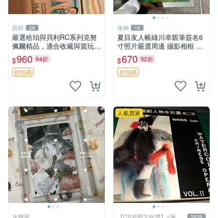
思婷
洛神
28
19
嚴選哈珀與貝利RC系列克努
夏目友人帳綠川幸親筆簽名6
佩爾精品，適合收藏與賞玩 R
寸照片嚴選周邊 攝影相框 網
C 玩具 陶瓷
路認證 夏目友人帳收藏 簽名
960
670
94折
92折
$
$
照 6寸
折扣碼
折扣碼
人氣賣家
水狸屋
【CS超聖文化讚】~滿千
3838