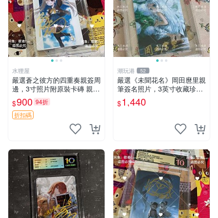
水狸屋
潮玩港
52
嚴選蒼之彼方的四重奏親簽周
嚴選《未聞花名》岡田麿里親
邊，3寸照片附原裝卡磚 親簽
筆簽名照片，3英寸收藏珍品
照 收藏級 影印品 杜蕾斯相紙
未知的花名、親筆、簽名周邊
900
1,440
94折
$
$
質地 限量版 Aokana Four Rh
ythm 藍光紀念照 簽名
折扣碼