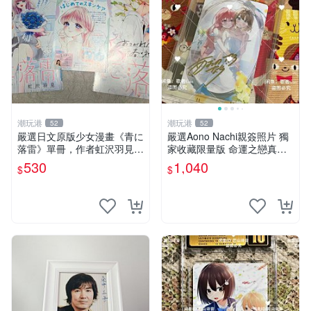
潮玩港
潮玩港
52
52
嚴選日文原版少女漫畫《青に
嚴選Aono Nachi親簽照片 獨
落雷》單冊，作者虹沢羽見精
家收藏限量版 命運之戀真跡
心創作，封面藍玫瑰情侶插畫
簽名 命運之戀 親簽照 愛的告
530
1,040
$
$
唯美動人， STORY 32 及カ
白
ラー41P 精彩內容，品相良
好如新。少女