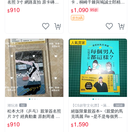
名照 3寸 網路直拍 原卡磚包
卡，桐崎千棘與鳩誠士郎精美
裝 發行限量 規格精細 收藏推
周邊，3寸日版中古帶原裝卡
910
1,090
95折
$
$
薦 yo-tsuba 簽名照 四葉妹妹
磚，國內直郵 偽戀 Nisekoi
收藏版
簽名卡 桐崎千棘
折扣碼
人氣賣家
潮玩港
【CS超聖文化讚】~滿千
52
3838
元送運
松本大洋《乒乓》親筆簽名照
絕版限量親簽本~《親愛的馬
片 3寸 經典動畫 原創周邊 經
克瑪麗 Re ~是不是每個男人
典動漫 周邊收藏 照片卡磚
都這樣？（附贈快速通關信
910
1,590
$
$
封）》附書腰 歐馬克 吳瑪麗