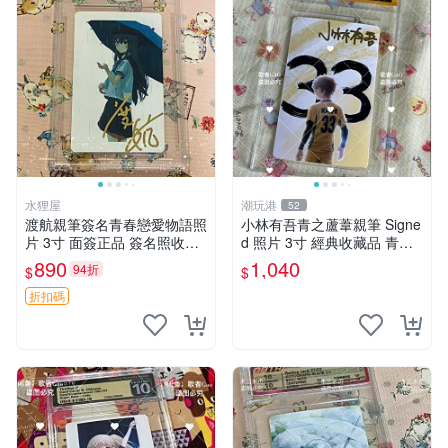
水狸屋
潮玩港
52
渡航親筆簽名青春戀愛物語照
小林有吾青之蘆葦親筆 Signe
片 3寸 面簽正品 簽名照收藏
d 照片 3寸 經典收藏品 青之
推薦 電腦 動畫 原創漫畫
蘆葦限量版 周邊 相框裝裱 青
890
1,040
94折
$
$
之蘆葦 簽名照 小林有吾
折扣碼