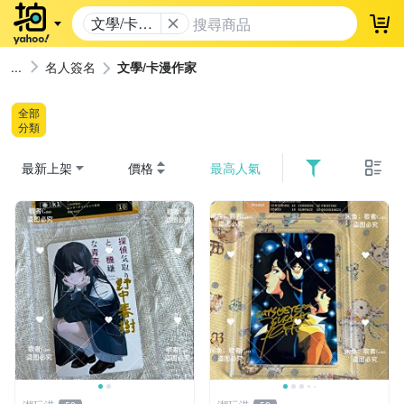
文學/卡漫
登
作家
名人簽名
文學/卡漫作家
全部
分類
最新上架
價格
最高人氣