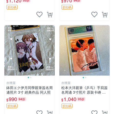
1,120
970
95折
94折
$
$
旋風管家 畑健二郎 簽名照
家推薦 國際珍藏款 周邊 照片
周邊 尺寸 收藏品
折扣碼
折扣碼
水狸屋
水狸屋
鉢田エク伊月同學親筆簽名周
松本大洋親筆《乒乓》手寫簽
邊照片 3寸 經典作品 同人照
名周邊 3寸照片 原裝卡磚 收
藏好物 乒乓 The Animation
990
1,040
94折
95折
$
$
松本大洋 簽名 周邊 注記：此
商品為作者親筆簽名，附原
折扣碼
折扣碼