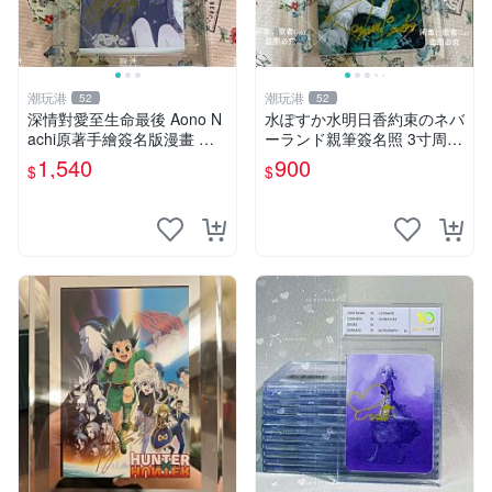
潮玩港
潮玩港
52
52
深情對愛至生命最後 Aono N
水ぽすか水明日香約束のネバ
achi原著手繪簽名版漫畫 親
ーランド親筆簽名照 3寸周邊
筆簽名限定收藏 命終不渝之
照片 面簽正品 簽名照周邊
1,540
900
$
$
戀情 漫畫珍藏品