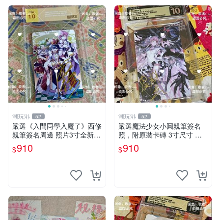
潮玩港
潮玩港
52
52
嚴選《入間同學入魔了》西修
嚴選魔法少女小圓親筆簽名
親筆簽名周邊 照片3寸全新含
照，附原裝卡磚 3寸尺寸 親
卡磚 收藏推薦 鏡像照片 周邊
簽紀念品 小圓周邊 畫集 監督
910
910
$
$
收藏
親筆