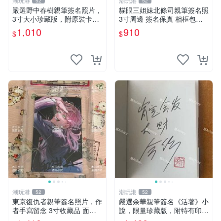
潮玩港
潮玩港
52
52
嚴選野中春樹親筆簽名照片，
貓眼三姐妹北條司親筆簽名照
3寸大小珍藏版，附原裝卡
3寸周邊 簽名保真 相框包裝
磚。青春探偵迷必收！ 青春
貓眼三姐妹 北條司 周邊 貓眼
1,010
910
$
$
時代、探案主題 現場簽名照
三姐妹 簽名照 包裝相框
收藏品
潮玩港
潮玩港
52
52
東京復仇者親筆簽名照片，作
嚴選余華親筆簽名《活著》小
者手寫留念 3寸收藏品 面簽
說，限量珍藏版，附特有印
珍藏 東京裡ベンジャーズ 畫
章。 活著 小說 簽名書