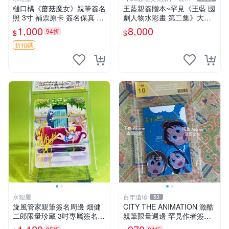
元送運
樋口橘《蘑菇魔女》親筆簽名
王藍親簽贈本~罕見《王藍 國
照 3寸 補票原卡 簽名保真 收
劇人物水彩畫 第二集》大本
藏推薦 蘑菇魔女 樋口橘 照片
【 CS超聖文化讚】
1,000
8,000
94折
$
$
折扣碼
水狸屋
百年遺珍
53
旋風管家親筆簽名周邊 畑健
CITY THE ANIMATION 激酷
二郎限量珍藏 3吋專屬簽名照
親筆限量週邊 罕見作者簽名
日本正版中古 正規卡磚附送
收藏 現代潮流擺飾 9x9cm 專