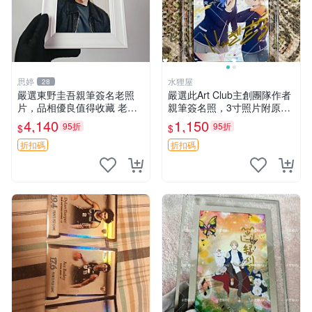
思婷
水狸屋
28
嚴選東野圭吾親筆簽名老照
嚴選此Art Club主創團隊作者
片，品相優良值得收藏 老照
親筆簽名照，3寸照片附原裝
片 署名 字畫 限量版
卡磚。收藏級面簽照，適合藝
4,140
1,150
95折
95折
$
$
術愛好者收藏與展示。 3寸
簽名 照片
折扣碼
折扣碼