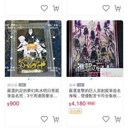
繪三采 書新
潮玩港
洛神
52
19
嚴選約定的夢幻島水明日香親
嚴選進擊的巨人原創親筆簽名
筆簽名照，3寸周邊限量珍藏
海報，聲優配音卡司全集收藏
紙質佳 附卡磚 約定的夢幻島
推薦 艾倫、三笠、阿明、埃
900
4,180
95折
$
$
筆記本 名人照
爾文巨細靡遺肖像照
折扣碼