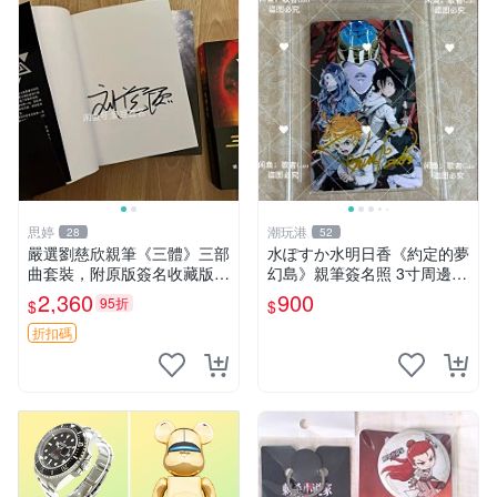
思婷
潮玩港
28
52
嚴選劉慈欣親筆《三體》三部
水ぽすか水明日香《約定的夢
曲套裝，附原版簽名收藏版
幻島》親筆簽名照 3寸周邊照
三體 規格完整 網拍無疑真品
片 簽名真跡 約束のネバーラ
2,360
900
95折
$
$
收藏推薦 《三體》全系列親
ンド 周邊 照片收藏 水明日香
筆簽名版 電影原著珍藏必備
網路握手會簽名周邊 照片
折扣碼
劉慈欣 《三體》