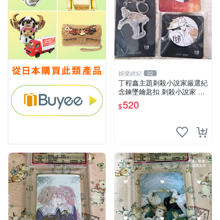
娛樂經紀
22
丁程鑫主題刺殺小說家厳選紀
念鍊墜鑰匙扣 刺殺小說家 丁
程鑫 鍊墜
520
$