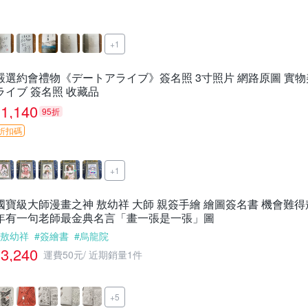
+1
嚴選約會禮物《デートアライブ》簽名照 3寸照片 網路原圖 實物
ライブ 簽名照 收藏品
1,140
95折
折扣碼
+1
國寶級大師漫畫之神 敖幼祥 大師 親簽手繪 繪圖簽名書 機會難
年有一句老師最金典名言「畫一張是一張」圖
#敖幼祥
#簽繪書
#烏龍院
3,240
運費50元
/
近期銷量1件
+5