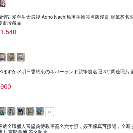
深情對愛至生命最後 Aono Nachi原著手繪簽名版漫畫 親筆簽
漫畫珍藏品
1,540
水ぽすか水明日香約束のネバーランド親筆簽名照 3寸周邊照片 
900
+1
嚴選全職獵人富堅義博親筆簽名六寸照，簽字保真可擦認，全新收
獵人 富堅義博 簽名照片