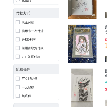
收藏品
付款方式
現金付款
信用卡一次付清
分期0利率
$
萊爾富取貨付款
7-11取貨付款
競標條件
可立即結標
一元起標
$
無底價