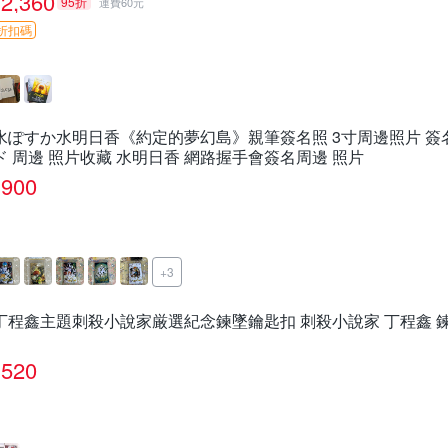
2,360
95折
運費60元
折扣碼
水ぽすか水明日香《約定的夢幻島》親筆簽名照 3寸周邊照片 簽
ド 周邊 照片收藏 水明日香 網路握手會簽名周邊 照片
900
+3
丁程鑫主題刺殺小說家厳選紀念鍊墜鑰匙扣 刺殺小說家 丁程鑫 
520