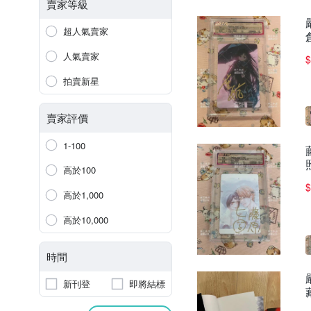
賣家等級
超人氣賣家
人氣賣家
$
拍賣新星
賣家評價
1-100
高於100
$
高於1,000
高於10,000
時間
新刊登
即將結標