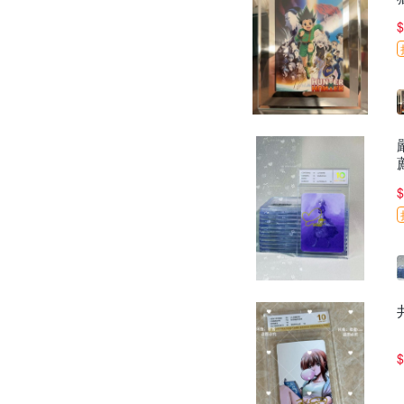
$
$
$