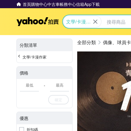
首頁
購物中心
中古車
帳務中心
信箱
App下載
Yahoo拍賣
文學/卡漫作
家
偶像、球員卡
分類清單
文學/卡漫作家
價格
-
確定
優惠
折扣碼