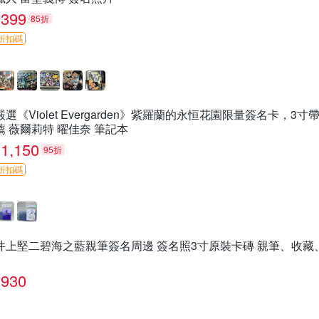
399
85折
折扣碼
嚴選《Violet Evergarden》紫羅蘭的永恒花園限量簽名卡，
薦 薇爾莉特 曜佳奈 筆記本
1,150
95折
折扣碼
井上堅二碧海之藍親筆簽名周邊 簽名照3寸原裝卡磚 親筆、收藏
930