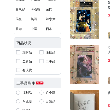
台東縣
澎湖縣
金門
$
馬祖
美國
加拿大
香港
中國
日本
商品狀況
直購品
競標品
$
全新品
二手品
有現貨
二手品條件
NEW
福利品
近全新
八成新
出清品
$