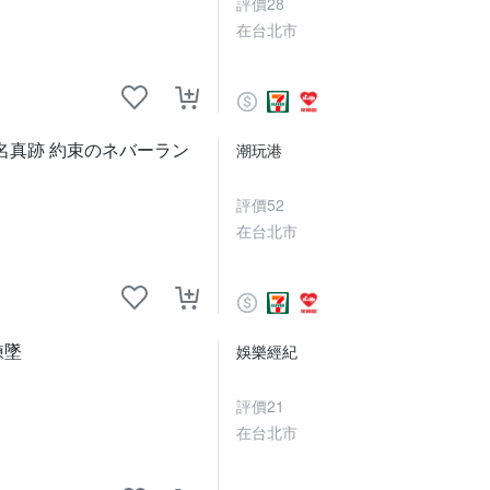
評價
28
在台北市
名真跡 約束のネバーラン
潮玩港
評價
52
在台北市
鍊墜
娛樂經紀
評價
21
在台北市