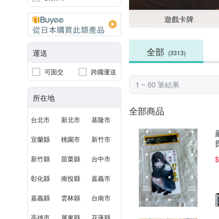
遊戲卡牌
全部
運送
(3313)
可面交
跨國運送
1 ~ 60 筆結果
所在地
全部商品
台北市
新北市
基隆市
宜蘭縣
桃園市
新竹市
新竹縣
苗栗縣
台中市
$
彰化縣
南投縣
嘉義市
嘉義縣
雲林縣
台南市
高雄市
屏東縣
花蓮縣