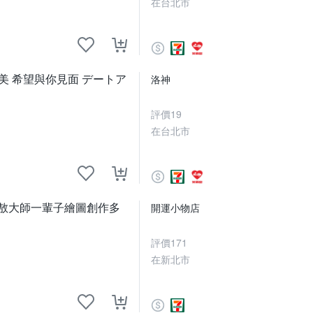
在台北市
美 希望與你見面 デートア
洛神
評價
19
在台北市
得敖大師一輩子繪圖創作多
開運小物店
評價
171
在新北市