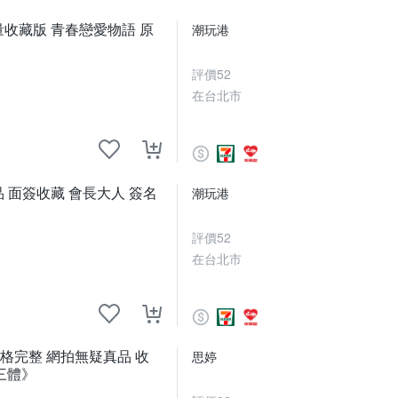
ng限量收藏版 青春戀愛物語 原
潮玩港
評價
52
在台北市
 面簽收藏 會長大人 簽名
潮玩港
評價
52
在台北市
格完整 網拍無疑真品 收
思婷
三體》