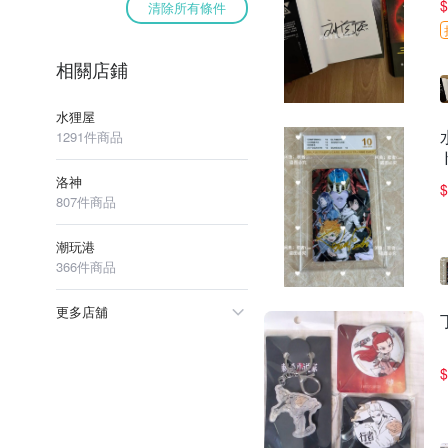
$
清除所有條件
相關店鋪
水狸屋
1291件商品
洛神
$
807件商品
潮玩港
366件商品
更多店舖
$