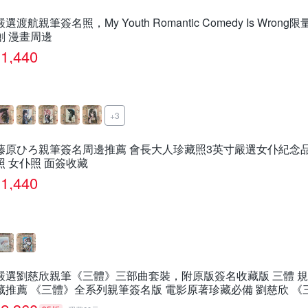
嚴選渡航親筆簽名照，My Youth Romantic Comedy Is Wro
創 漫畫周邊
1,440
+3
藤原ひろ親筆簽名周邊推薦 會長大人珍藏照3英寸嚴選女仆紀念品
照 女仆照 面簽收藏
1,440
嚴選劉慈欣親筆《三體》三部曲套裝，附原版簽名收藏版 三體 規
藏推薦 《三體》全系列親筆簽名版 電影原著珍藏必備 劉慈欣 《