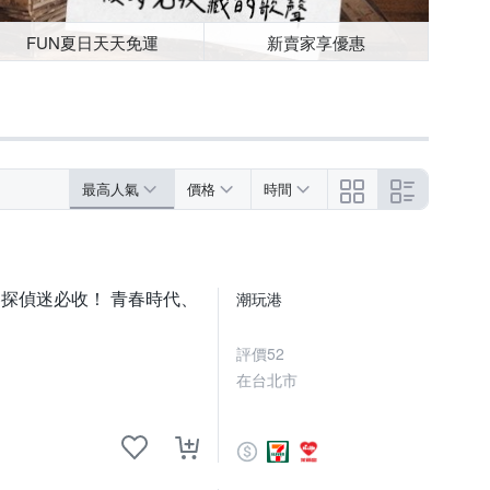
FUN夏日天天免運
新賣家享優惠
最高人氣
價格
時間
探偵迷必收！ 青春時代、
潮玩港
評價
52
在台北市