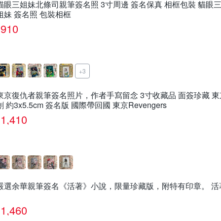
貓眼三姐妹北條司親筆簽名照 3寸周邊 簽名保真 相框包裝 貓眼三
姐妹 簽名照 包裝相框
910
+3
東京復仇者親筆簽名照片，作者手寫留念 3寸收藏品 面簽珍藏 
創 約3x5.5cm 簽名版 國際帶回國 東京Revengers
1,410
嚴選余華親筆簽名《活著》小說，限量珍藏版，附特有印章。 活著
1,460