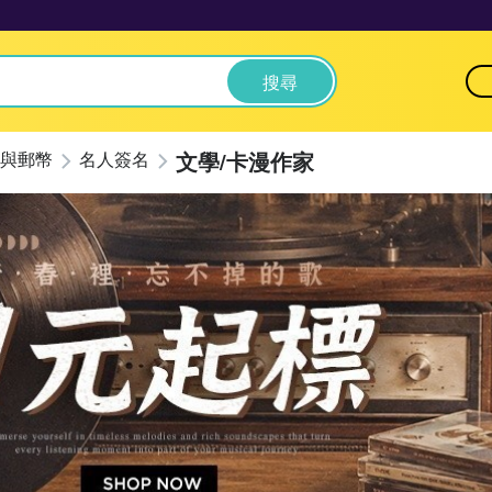
搜尋
文學/卡漫作家
與郵幣
名人簽名