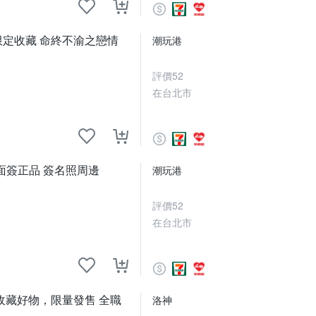
名限定收藏 命終不渝之戀情
潮玩港
評價
52
在台北市
面簽正品 簽名照周邊
潮玩港
評價
52
在台北市
藏好物，限量發售 全職
洛神