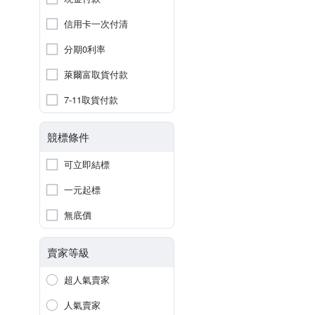
信用卡一次付清
分期0利率
萊爾富取貨付款
7-11取貨付款
競標條件
可立即結標
一元起標
無底價
賣家等級
超人氣賣家
人氣賣家