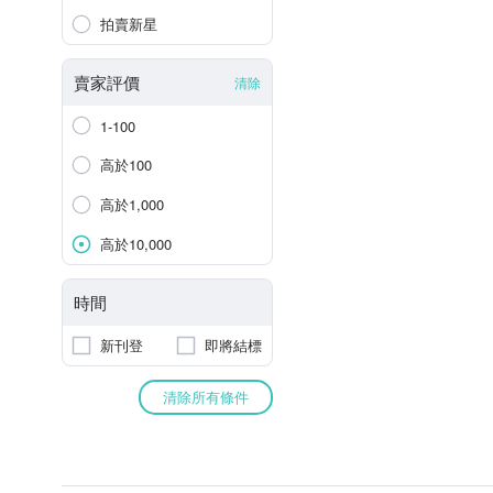
拍賣新星
賣家評價
清除
1-100
高於100
高於1,000
高於10,000
時間
新刊登
即將結標
清除所有條件