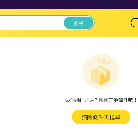
搜尋
找不到商品嗎？換換其他條件吧！
清除條件再搜尋