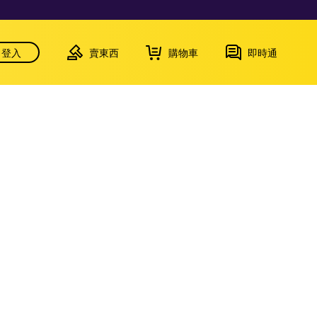
登入
賣東西
購物車
即時通