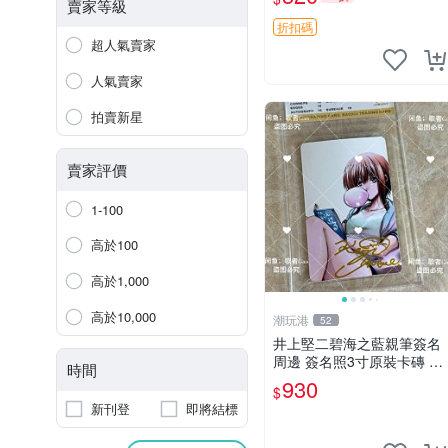
賣家等級
折扣碼
超人氣賣家
人氣賣家
拍賣新星
賣家評價
1-100
高於100
高於1,000
高於10,000
潮玩港
52
井上堅二碧海之藍親筆簽名
周邊 簽名照3寸原裝卡磚 親
時間
筆、收藏、簽名照
930
$
新刊登
即將結標