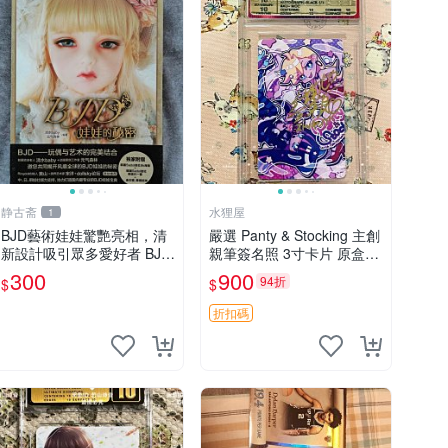
静古斋
水狸屋
1
BJD藝術娃娃驚艷亮相，清
嚴選 Panty & Stocking 主創
新設計吸引眾多愛好者 BJD
親筆簽名照 3寸卡片 原盒保
娃娃、編織藝術、創意收藏
証 現場直拍 精確關鍵詞：P
300
900
94折
$
$
anty Stocking 周邊 照片
折扣碼