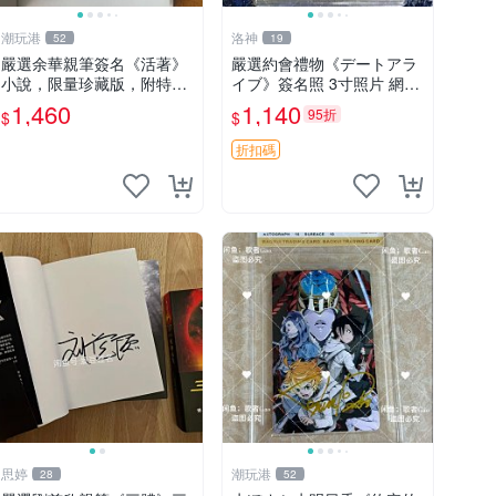
潮玩港
洛神
52
19
嚴選余華親筆簽名《活著》
嚴選約會禮物《デートアラ
小說，限量珍藏版，附特有
イブ》簽名照 3寸照片 網路
印章。 活著 小說 簽名書
原圖 實物美 希望與你見面
1,460
1,140
95折
$
$
デートアライブ 簽名照 收
藏品
折扣碼
思婷
潮玩港
28
52