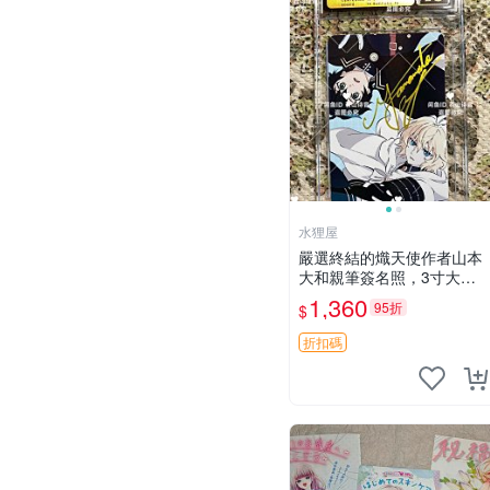
水狸屋
嚴選終結的熾天使作者山本
大和親筆簽名照，3寸大小
附原裝卡磚 終結的熾天使
1,360
95折
$
簽名照片 親筆簽名周邊
折扣碼