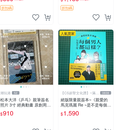
售 全職獵人 富堅義博 簽名
古收藏推薦 薇爾莉特 曜佳
照片
奈 筆記本
折扣碼
折扣碼
人氣賣家
潮玩港
【CS超聖文化讚】~滿千
52
3838
元送運
松本大洋《乒乓》親筆簽名
絕版限量親簽本~《親愛的
照片 3寸 經典動畫 原創周邊
馬克瑪麗 Re ~是不是每個男
經典動漫 周邊收藏 照片卡
人都這樣？（附贈快速通關
910
1,590
$
$
磚
信封）》附書腰 歐馬克 吳
瑪麗繪三采 書新