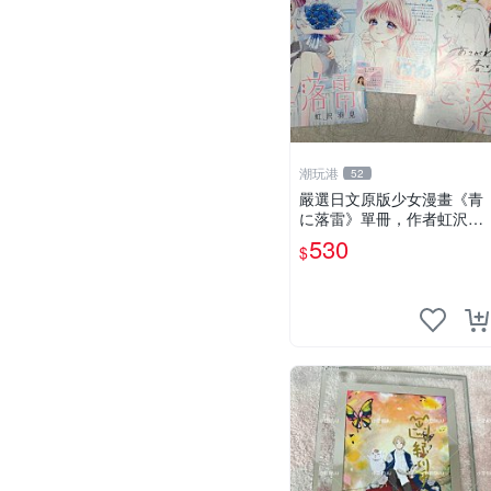
潮玩港
52
嚴選日文原版少女漫畫《青
に落雷》單冊，作者虹沢羽
見精心創作，封面藍玫瑰情
530
$
侶插畫唯美動人， STORY 3
2 及カラー41P 精彩內容，
品相良好如新。少女