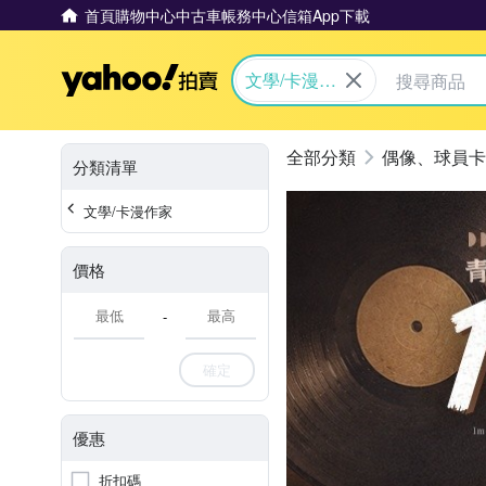
首頁
購物中心
中古車
帳務中心
信箱
App下載
Yahoo拍賣
文學/卡漫作
家
偶像、球員卡
分類清單
文學/卡漫作家
價格
-
確定
優惠
折扣碼