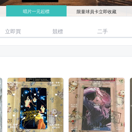
唱片一元起標
限量球員卡立即收藏
立即買
競標
二手