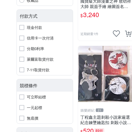
收藏品
國寶級大師漫畫之神 敖幼祥
大師 親簽手繪 繪圖簽名書
機會難得敖大師一輩子繪圖
3,240
$
付款方式
創作多年有一句老師最金典
名言「畫一張是一張」圖
現金付款
近期銷量1件
信用卡一次付清
分期0利率
萊爾富取貨付款
7-11取貨付款
競標條件
可立即結標
一元起標
娛樂經紀
21
丁程鑫主題刺殺小說家厳選
無底價
紀念鍊墜鑰匙扣 刺殺小說家
丁程鑫 鍊墜
520
89折
$