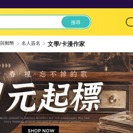
搜尋
文學/卡漫作家
與郵幣
名人簽名