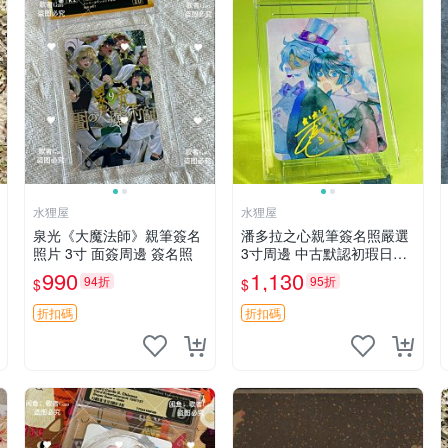
水狸屋
水狸屋
泉光《大魔法師》親筆簽名
潘多拉之心親筆簽名照嚴選
照片 3寸 面簽周邊 簽名照
3寸周邊 中古默認初瑕日版
含原裝卡磚 潘多拉之心 網
990
1,130
94折
95折
$
$
購 周邊 署名照
折扣碼
折扣碼