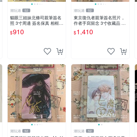
潮玩港
潮玩港
52
52
貓眼三姐妹北條司親筆簽名
東京復仇者親筆簽名照片，
照 3寸周邊 簽名保真 相框包
作者手寫留念 3寸收藏品 面
裝 貓眼三姐妹 北條司 周邊
簽珍藏 東京裡ベンジャーズ
910
1,410
$
$
貓眼三姐妹 簽名照 包裝相
畫家原創 約3x5.5cm 簽名版
框
國際帶回國 東京Revengers
潮玩港
潮玩港
52
52