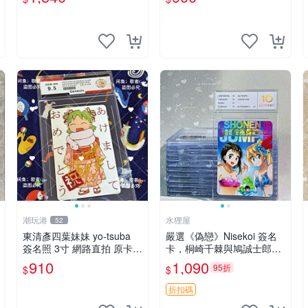
之戀情 漫畫珍藏品
周邊
潮玩港
水狸屋
52
東清彥四葉妹妹 yo-tsuba
嚴選《偽戀》Nisekoi 簽名
簽名照 3寸 網路直拍 原卡磚
卡，桐崎千棘與鳩誠士郎精
包裝 發行限量 規格精細 收
美周邊，3寸日版中古帶原
910
1,090
95折
$
$
藏推薦 yo-tsuba 簽名照 四
裝卡磚，國內直郵 偽戀 Nis
葉妹妹收藏版
ekoi 簽名卡 桐崎千棘
折扣碼