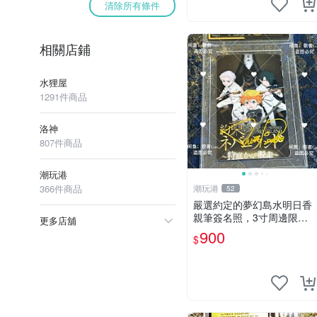
清除所有條件
相關店鋪
水狸屋
1291件商品
洛神
807件商品
潮玩港
366件商品
潮玩港
52
嚴選約定的夢幻島水明日香
親筆簽名照，3寸周邊限量
更多店舖
珍藏 紙質佳 附卡磚 約定的
900
$
夢幻島 筆記本 名人照