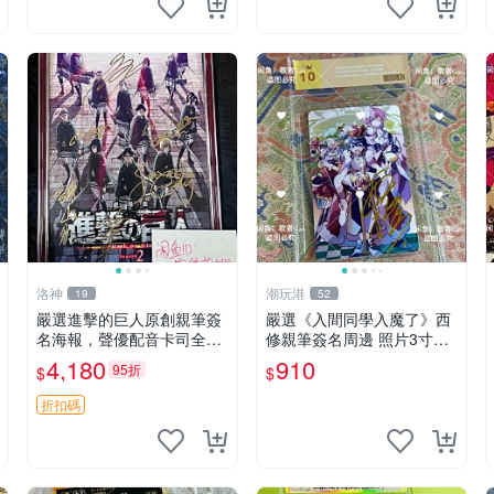
洛神
潮玩港
19
52
嚴選進擊的巨人原創親筆簽
嚴選《入間同學入魔了》西
名海報，聲優配音卡司全集
修親筆簽名周邊 照片3寸全
收藏推薦 艾倫、三笠、阿
新含卡磚 收藏推薦 鏡像照
4,180
910
95折
$
$
明、埃爾文巨細靡遺肖像照
片 周邊收藏
折扣碼