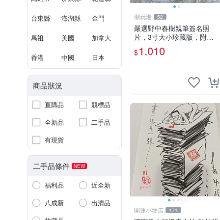
潮玩港
台東縣
澎湖縣
金門
52
嚴選野中春樹親筆簽名照
片，3寸大小珍藏版，附原
馬祖
美國
加拿大
裝卡磚。青春探偵迷必收！
1,010
$
青春時代、探案主題 現場簽
香港
中國
日本
名照收藏品
商品狀況
直購品
競標品
全新品
二手品
有現貨
二手品條件
NEW
福利品
近全新
八成新
出清品
開運小物店
171