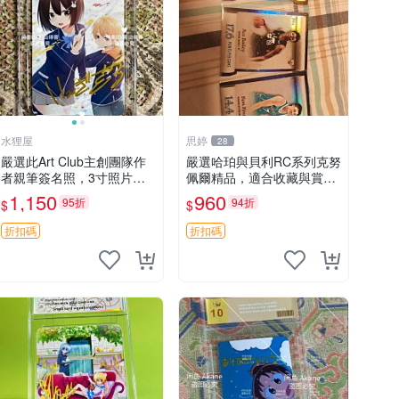
水狸屋
思婷
28
嚴選此Art Club主創團隊作
嚴選哈珀與貝利RC系列克努
者親筆簽名照，3寸照片附
佩爾精品，適合收藏與賞玩
原裝卡磚。收藏級面簽照，
RC 玩具 陶瓷
1,150
960
95折
94折
$
$
適合藝術愛好者收藏與展
示。 3寸 簽名 照片
折扣碼
折扣碼