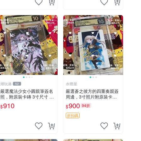
潮玩港
水狸屋
52
嚴選魔法少女小圓親筆簽名
嚴選蒼之彼方的四重奏親簽
照，附原裝卡磚 3寸尺寸 親
周邊，3寸照片附原裝卡磚
簽紀念品 小圓周邊 畫集 監
親簽照 收藏級 影印品 杜蕾
910
900
94折
$
$
督親筆
斯相紙質地 限量版 Aokana
Four Rhythm 藍光紀念照
折扣碼
簽名