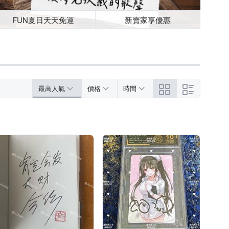
FUN夏日天天免運
新賣家享優惠
最高人氣
價格
時間