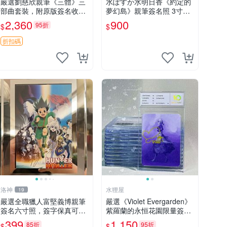
嚴選劉慈欣親筆《三體》三
水ぽすか水明日香《約定的
部曲套裝，附原版簽名收藏
夢幻島》親筆簽名照 3寸周
版 三體 規格完整 網拍無疑
邊照片 簽名真跡 約束のネ
2,360
900
95折
$
$
真品 收藏推薦 《三體》全
バーランド 周邊 照片收藏
系列親筆簽名版 電影原著珍
水明日香 網路握手會簽名周
折扣碼
藏必備 劉慈欣 《三體》
邊 照片
洛神
水狸屋
19
嚴選全職獵人富堅義博親筆
嚴選《Violet Evergarden》
簽名六寸照，簽字保真可擦
紫羅蘭的永恒花園限量簽名
認，全新收藏好物，限量發
卡，3寸帶原裝卡磚 日本中
399
1,150
85折
95折
$
$