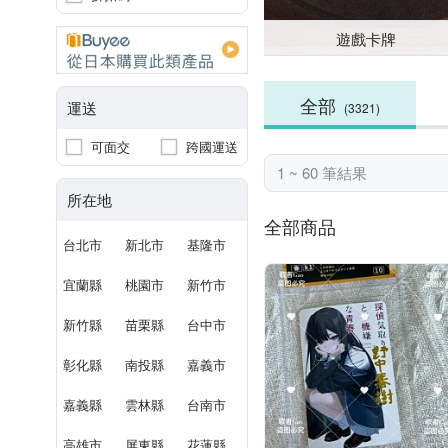
遊戲卡牌
全部
運送
(3321)
可面交
跨國運送
1 ~ 60 筆結果
所在地
全部商品
台北市
新北市
基隆市
宜蘭縣
桃園市
新竹市
新竹縣
苗栗縣
台中市
彰化縣
南投縣
嘉義市
嘉義縣
雲林縣
台南市
高雄市
屏東縣
花蓮縣