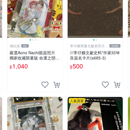
潮玩港
李仔糖舊書文獻老照片名
52
2088
人收藏館
嚴選Aono Nachi親簽照片
///李仔糖文獻史料*作家邱坤
獨家收藏限量版 命運之戀真
良簽名卡片(s685-3)
跡簽名 命運之戀 親簽照 愛
1,040
500
$
$
的告白
人氣賣家