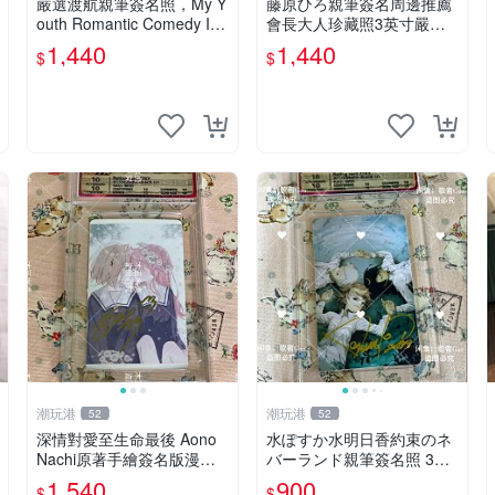
嚴選渡航親筆簽名照，My Y
藤原ひろ親筆簽名周邊推薦
outh Romantic Comedy Is
會長大人珍藏照3英寸嚴選
Wrong限量收藏版 青春戀愛
女仆紀念品 面簽收藏 會長
1,440
1,440
$
$
物語 原創 漫畫周邊
大人 簽名照 女仆照 面簽收
藏
潮玩港
潮玩港
52
52
深情對愛至生命最後 Aono
水ぽすか水明日香約束のネ
Nachi原著手繪簽名版漫畫
バーランド親筆簽名照 3寸
親筆簽名限定收藏 命終不渝
周邊照片 面簽正品 簽名照
1,540
900
$
$