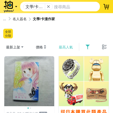
文學/卡漫
登
作家
名人簽名
文學/卡漫作家
全部
分類
最新上架
價格
最高人氣