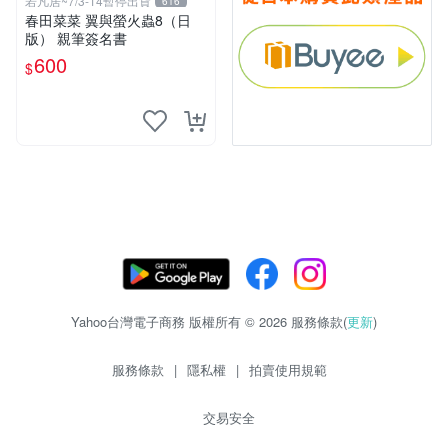
若凡居~7/3-14暫停出貨
616
春田菜菜 翼與螢火蟲8（日
版） 親筆簽名書
600
$
Yahoo台灣電子商務 版權所有 © 2026 服務條款(
更新
)
服務條款
|
隱私權
|
拍賣使用規範
交易安全