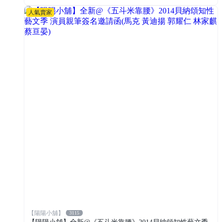
人氣賣家
【陽陽小舖】
3115