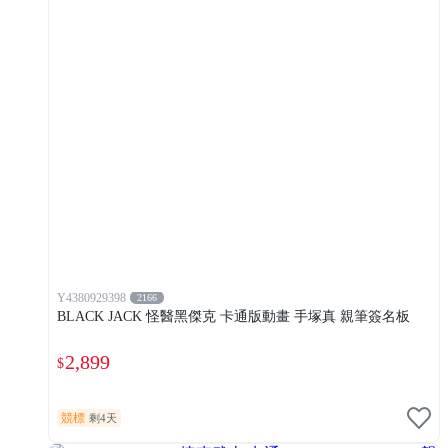
Y4380929398
2166
BLACK JACK 怪醫黑傑克 卡通版動畫 手塚真 親筆簽名板
2,899
$
競標
剩4天