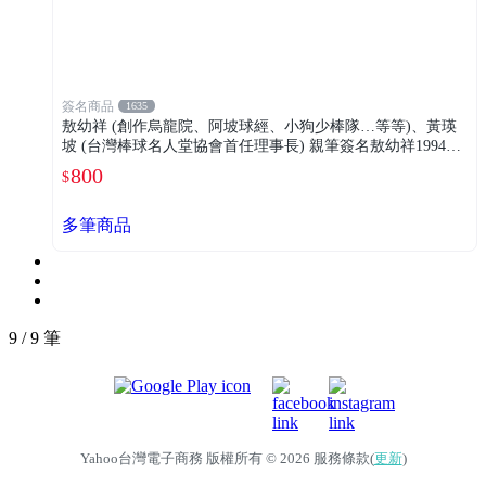
簽名商品
1635
敖幼祥 (創作烏龍院、阿坡球經、小狗少棒隊…等等)、黃瑛
坡 (台灣棒球名人堂協會首任理事長) 親筆簽名敖幼祥1994年
漫畫明信片，非常稀有!
800
$
多筆商品
9 / 9 筆
Yahoo台灣電子商務 版權所有 © 2026 服務條款(
更新
)