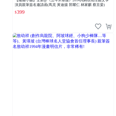
【陽陽小舖】全新@《五斗米靠腰》2014貝納頌知性藝文季
演員親筆簽名邀請函(馬克 黃迪揚 郭耀仁 林家麒 蔡亘晏)
399
$