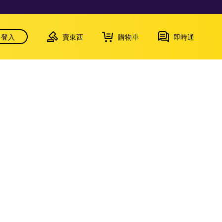
登入
賣東西
購物車
即時通