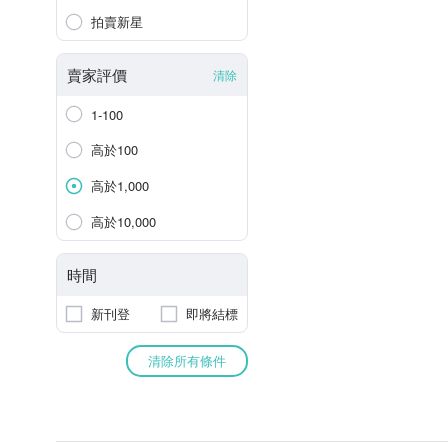
拍賣新星
賣家評價
清除
1-100
高於100
高於1,000
高於10,000
時間
新刊登
即將結標
清除所有條件