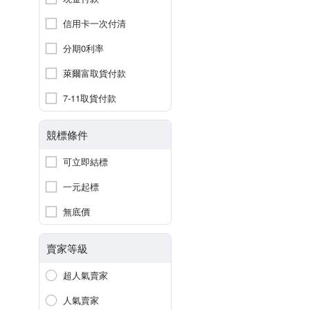
信用卡一次付清
分期0利率
萊爾富取貨付款
7-11取貨付款
競標條件
可立即結標
一元起標
無底價
賣家等級
超人氣賣家
人氣賣家