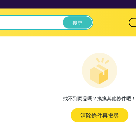
搜尋
找不到商品嗎？換換其他條件吧！
清除條件再搜尋