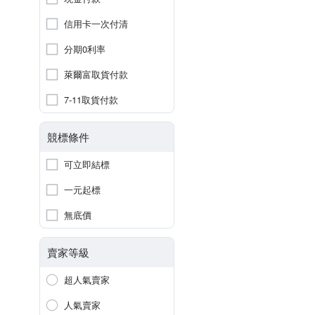
信用卡一次付清
分期0利率
萊爾富取貨付款
7-11取貨付款
競標條件
可立即結標
一元起標
無底價
賣家等級
超人氣賣家
人氣賣家