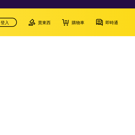
登入
賣東西
購物車
即時通