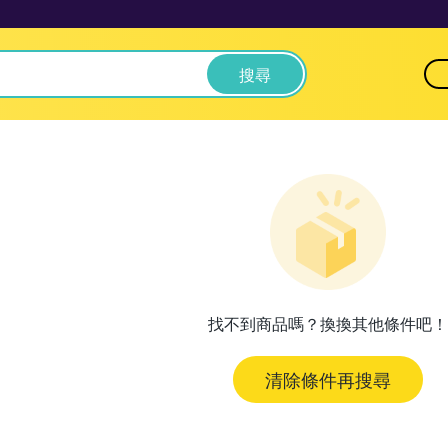
搜尋
找不到商品嗎？換換其他條件吧！
清除條件再搜尋