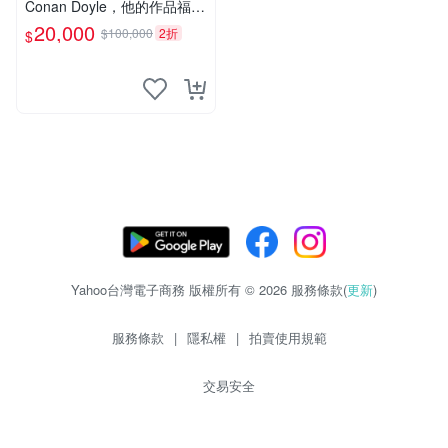
Conan Doyle，他的作品福爾
摩斯犯罪偵探集在250國暢銷
20,000
$100,000
2折
$
文學小說、電影
Yahoo台灣電子商務 版權所有 © 2026 服務條款(
更新
)
服務條款
|
隱私權
|
拍賣使用規範
交易安全