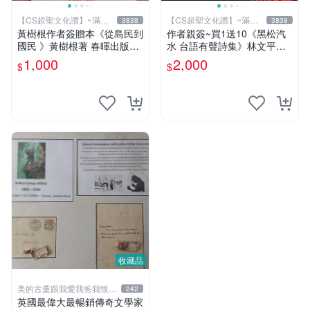
【CS超聖文化讚】~滿千
【CS超聖文化讚】~滿千
3838
3838
元送運
元送運
黃樹根作者簽贈本《從島民到
作者親簽~買1送10《黑松汽
國民 》黃樹根著 春暉出版社
水 台語有聲詩集》林文平著
民國78年9月出版 扉頁泛黃
百合文化事業 2001.9初版(送
1,000
2,000
$
$
【CS 超聖文化讚】
十張黑松雜誌內頁)
收藏品
美的古董跟我愛我爸我恨壞
242
人
英國最偉大最暢銷傳奇文學家