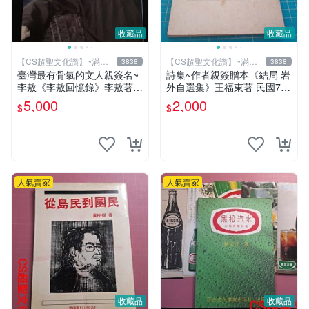
收藏品
收藏品
【CS超聖文化讚】~滿千
【CS超聖文化讚】~滿千
3838
3838
元送運
元送運
臺灣最有骨氣的文人親簽名~
詩集~作者親簽贈本《結局 岩
李敖《李敖回憶錄》李敖著
外自選集》王福東著 民國72
商周出版 1999年1月1 日一版
年出版 泛黃【CS超聖文化
5,000
2,000
$
$
85刷【CS超聖文化讚】
讚】
人氣賣家
人氣賣家
收藏品
收藏品