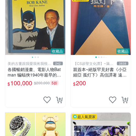
收藏品
收藏品
美的古董跟我愛我爸我恨壞
【CS超聖文化讚】~滿千
242
3838
人
元送運
各國暢銷漫畫、電影人物Bat
親簽本~絕版罕見好書《小亞
man 蝙蝠俠1940年最早的創
細亞 孤灯下》高信譚著 遠景
作者，這本書是Batman and
出版 民國73年再版【CS超聖
100,000
200
$200,000
5折
$
$
me 是Bob Kane1990年出的
文化讚】
書有他本人畫跟簽名限量品
超人氣賣家