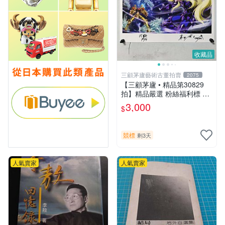
收藏品
三顧茅廬藝術古董拍賣
2075
【三顧茅廬 • 精品第30829
拍】精品嚴選 粉絲福利標 日
本動漫大師 車田正美簽名照
3,000
$
片《聖鬥士星矢》！ 特惠起
標 無底價
競標
剩3天
人氣賣家
人氣賣家