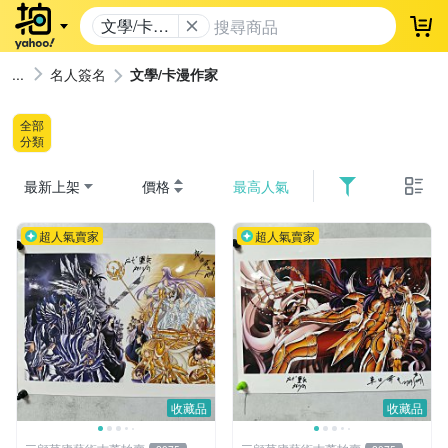
文學/卡漫
登
作家
名人簽名
文學/卡漫作家
全部
分類
最新上架
價格
最高人氣
超人氣賣家
超人氣賣家
收藏品
收藏品