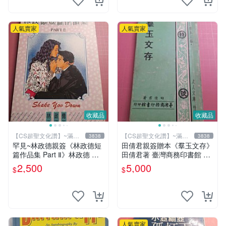
人氣賣家
人氣賣家
收藏品
收藏品
【CS超聖文化讚】~滿千
【CS超聖文化讚】~滿千
3838
3838
元送運
元送運
罕見~林政德親簽《林政德短
田倩君親簽贈本《羣玉文存》
篇作品集 Part Ⅱ》林政德 大
田倩君著 臺灣商務印書館 民
然【CS超聖文化讚】
國61年初版 有劃註記【CS超
2,500
5,000
$
$
聖文化讚】
人氣賣家