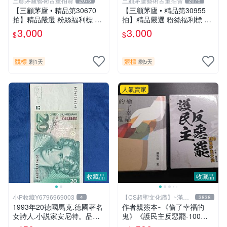
三顧茅廬藝術古董拍賣
三顧茅廬藝術古董拍賣
2075
2075
【三顧茅廬 • 精品第30670
【三顧茅廬 • 精品第30955
拍】精品嚴選 粉絲福利標 日
拍】精品嚴選 粉絲福利標 日
本動漫大師 車田正美簽名照
本動漫大師 車田正美簽名照
3,000
3,000
$
$
片《聖鬥士星矢》！ 特惠起
片《聖鬥士星矢》！ 特惠起
標 無底價
標 無底價
競標
競標
剩1天
剩5天
人氣賣家
收藏品
收藏品
小P收藏Y6796969003
【CS超聖文化讚】~滿千
4
3838
元送運
1993年20德國馬克.德國著名
作者親簽本~《偷了幸福的
女詩人.小説家安尼特。品相
鬼》《護民主反惡罷-100萬
如圖。
步走大安》二本合售 羅智強