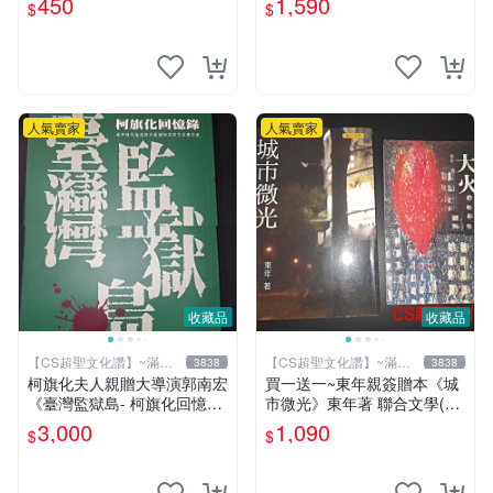
450
1,590
$
$
著 精裝小冊【CS超聖文化
讚】
人氣賣家
人氣賣家
收藏品
收藏品
【CS超聖文化讚】~滿千
【CS超聖文化讚】~滿千
3838
3838
元送運
元送運
柯旗化夫人親贈大導演郭南宏
買一送一~東年親簽贈本《城
《臺灣監獄島- 柯旗化回憶
市微光》東年著 聯合文學(送
錄》柯旗化著 第一出版社 20
《大火》東年著 聯經) 【 CS
3,000
1,090
$
$
02年修訂再版 【CS超聖文化
超聖文化讚】
讚】