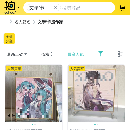
文學/卡漫
登
作家
名人簽名
文學/卡漫作家
全部
分類
最新上架
價格
最高人氣
人氣賣家
人氣賣家