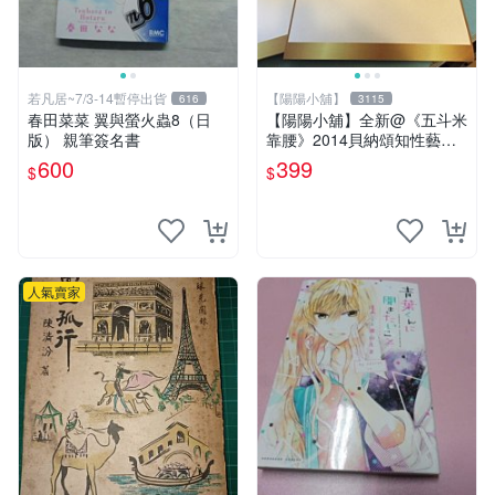
若凡居~7/3-14暫停出貨
【陽陽小舖】
616
3115
春田菜菜 翼與螢火蟲8（日
【陽陽小舖】全新@《五斗米
版） 親筆簽名書
靠腰》2014貝納頌知性藝文
季 演員親筆簽名邀請函(馬克
600
399
$
$
黃迪揚 郭耀仁 林家麒 蔡亘
晏)
人氣賣家