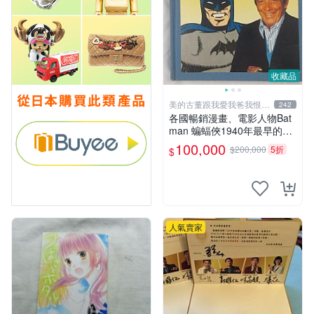
收藏品
美的古董跟我愛我爸我恨壞
242
人
各國暢銷漫畫、電影人物Bat
man 蝙蝠俠1940年最早的創
作者，這本書是Batman and
100,000
$200,000
5折
$
me 是Bob Kane1990年出的
書有他本人畫跟簽名限量品
人氣賣家