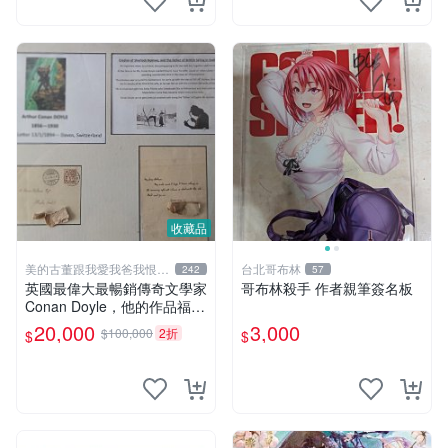
收藏品
美的古董跟我愛我爸我恨壞
台北哥布林
242
57
人
英國最偉大最暢銷傳奇文學家
哥布林殺手 作者親筆簽名板
Conan Doyle，他的作品福爾
摩斯犯罪偵探集在250國暢銷
20,000
3,000
$100,000
2折
$
$
文學小說、電影