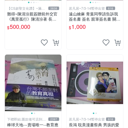
【CS超聖文化讚】~滿千
若凡居~7/3-14暫停出貨
3838
616
元送運
難得~陳清汾親簽贈前外交官
遠山繪麻 青葉同學請告訴我
《萬里孤行》陳清汾著 長風
簽名書 簽名 親筆簽名書 關鍵
出版 民國45年初版 【CS超
字： 四月一日同學命理缺我
500,000
1,000
$
$
聖文化讚】
要你對我xxx 色紙 簽名板
下標即結.匯款後可店到店
若凡居~7/3-14暫停出貨
2397
616
關於我
棒球天地---賣場唯一--教育應
長鴻 耽美漫畫祭典 男孩的愛