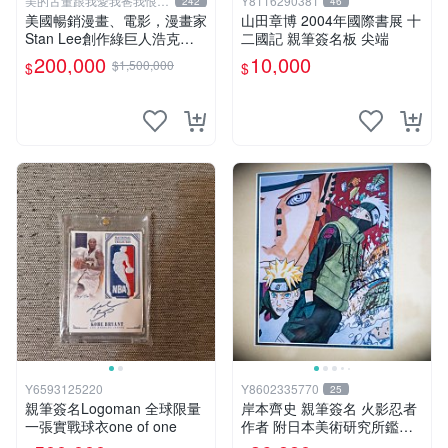
美的古董跟我愛我爸我恨壞
Y8116290381
242
46
人
美國暢銷漫畫、電影，漫畫家
山田章博 2004年國際書展 十
Stan Lee創作綠巨人浩克、
二國記 親筆簽名板 尖端
蜘蛛人、X戰警、鋼鐵人，鋼
200,000
10,000
$1,500,000
$
$
鐵人是世界最有錢總裁拯救國
14折
家、除各國壞人的英雄，196
8鋼鐵人第一集簽名漫畫
Y6593125220
Y8602335770
25
親筆簽名Logoman 全球限量
岸本齊史 親筆簽名 火影忍者
一張實戰球衣one of one
作者 附日本美術研究所鑑定
證明書 卡卡西 培英 鳴人 非