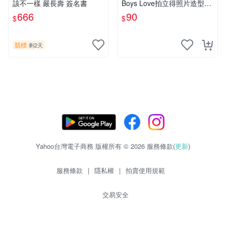
該不一樣 嚴長壽 簽名書
Boys Love拍立得照片造型透
卡 第二彈 不良的津田同學和
666
90
$
$
輔導老師.增田關係很差
競標
剩2天
Yahoo台灣電子商務 版權所有 © 2026 服務條款(
更新
)
服務條款
|
隱私權
|
拍賣使用規範
交易安全