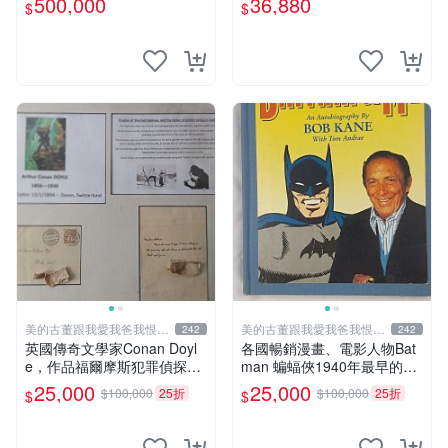
500,000
36,880
$
$
佐助 GEM Tsume 曉
美的古董跟我愛我爸我恨壞
美的古董跟我愛我爸我恨壞
242
242
人
人
英國傳奇文學家Conan Doyl
各國暢銷漫畫、電影人物Bat
e，作品福爾摩斯犯罪偵探集
man 蝙蝠俠1940年最早的創
在250國暢銷文學、電影，作
作者，這本書是Batman and
25,000
25,000
$100,000
25折
$100,000
25折
$
$
品出現犯罪高手顯示警察不聰
me 是Bob Kane 1990年出的
明不勇敢，出現聰明法醫學辦
書第一刷有他本人畫跟簽名
案，限量鑑定簽名信件