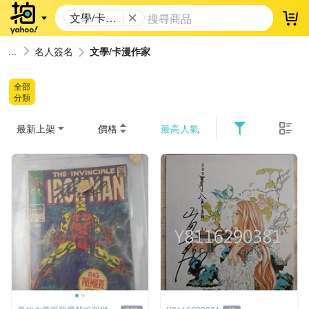
文學/卡漫
登
作家
名人簽名
文學/卡漫作家
全部
分類
最新上架
價格
最高人氣