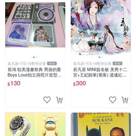
若凡居~7/3-14暫停出貨
若凡居~7/3-14暫停出貨
616
616
長鴻 耽美漫畫祭典 男孩的愛
若凡居 MINI簽名板 美男十二
Boys Love拍立得照片造型透
宮+王妃歸來(蜀客) 逍遙紅塵
卡 第二彈 超值星期五的sex +
&貓君笑豬&何何舞 親筆簽名
130
300
$
$
劇毒甜心
簽名板