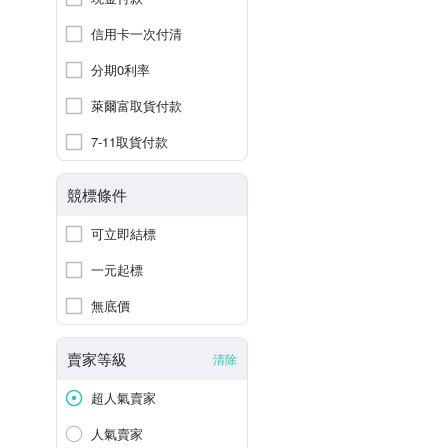
信用卡一次付清
分期0利率
萊爾富取貨付款
7-11取貨付款
競標條件
可立即結標
一元起標
無底價
賣家等級
清除
超人氣賣家
人氣賣家