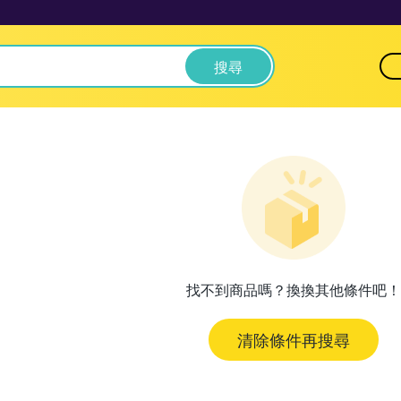
搜尋
找不到商品嗎？換換其他條件吧！
清除條件再搜尋