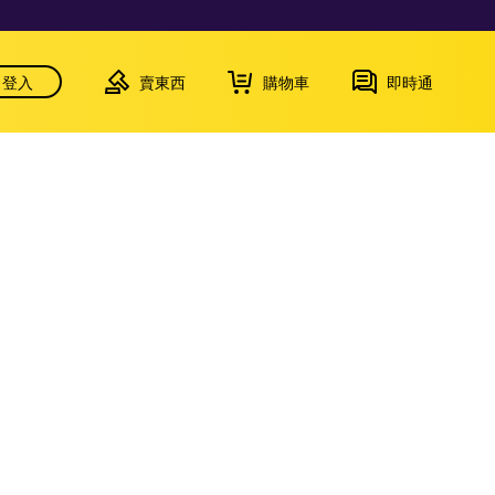
登入
賣東西
購物車
即時通