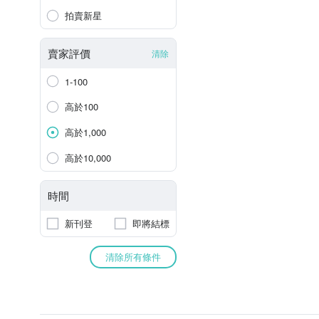
拍賣新星
賣家評價
清除
1-100
高於100
高於1,000
高於10,000
時間
新刊登
即將結標
清除所有條件