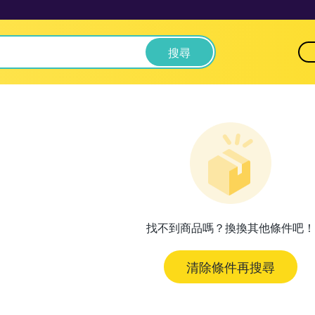
搜尋
找不到商品嗎？換換其他條件吧！
清除條件再搜尋