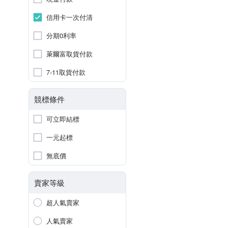
信用卡一次付清
分期0利率
萊爾富取貨付款
7-11取貨付款
競標條件
可立即結標
一元起標
無底價
賣家等級
超人氣賣家
人氣賣家