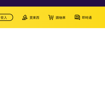
登入
賣東西
購物車
即時通