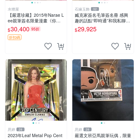
水狸屋
石緣玉飾
32
【嚴選珍藏】2015年Narae L
臧克家簽名毛筆簽名冊 感興
ee親筆簽名限量漫畫《你的
趣的話點“即時通”和我私聊吧
血很甜》，附作者專屬簽繪，
～
30,400
29,925
95折
$
$
限量收藏品 你的血很甜 限量
漫畫 簽名 漫畫書
折扣碼
思婷
思婷
28
28
2023年Leaf Metal Pop Cent
嚴選文班亞馬親筆玩偶，限量