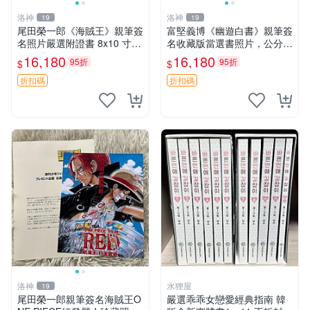
洛神
洛神
19
19
尾田榮一郎《海賊王》親筆簽
富堅義博《幽遊白書》親筆簽
名照片嚴選附證書 8x10 寸收
名收藏版當選書照片，公分尺
藏版 動漫原畫 航海王 簽名照
規珍藏，稀有單張，實物對比
16,180
16,180
95折
95折
$
$
海賊王 原畫
推薦 幽游白書 富堅義博 畫作
折扣碼
折扣碼
洛神
水狸屋
19
尾田榮一郎親筆簽名海賊王O
嚴選乖乖女戀愛經典指南 韓