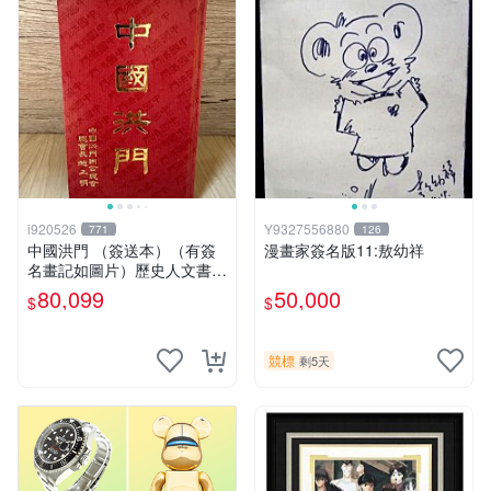
i920526
Y9327556880
771
126
中國洪門 （簽送本）（有簽
漫畫家簽名版11:敖幼祥
名畫記如圖片）歷史人文書籍
早期書 中國洪門聯合總會 二
80,099
50,000
$
$
手書
競標
剩5天