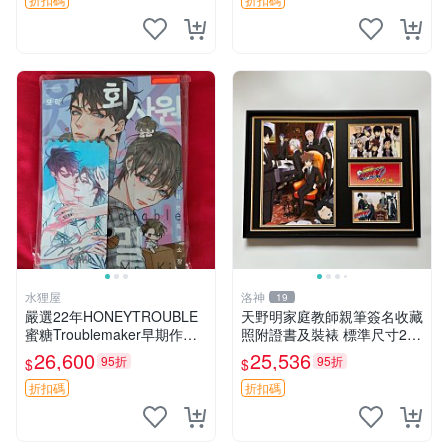
水狸屋
洛神
19
嚴選22年HONEYTROUBLE
天野明家庭教師親筆簽名收藏
蜜糖Troublemaker早期作品
照附證書及裝裱 標準尺寸21×
親筆簽名書票收藏品 限量首
29.7公分 簽名照片嚴選藏品
26,600
25,536
95折
95折
$
$
發 實物證明 好評推薦 友誼紀
家庭教師 天野明 照片
念 漫迷必入
折扣碼
折扣碼