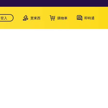
登入
賣東西
購物車
即時通