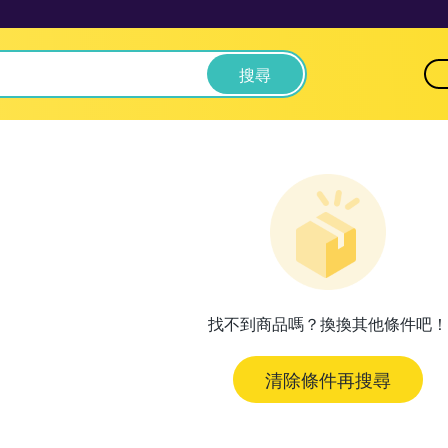
搜尋
找不到商品嗎？換換其他條件吧！
清除條件再搜尋