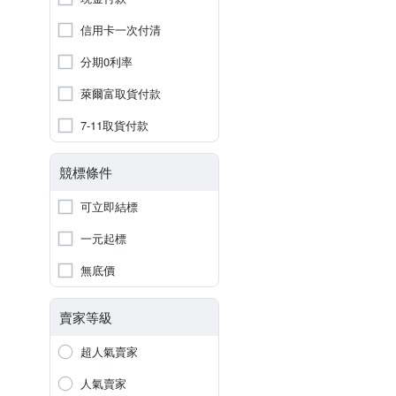
信用卡一次付清
分期0利率
萊爾富取貨付款
7-11取貨付款
競標條件
可立即結標
一元起標
無底價
賣家等級
超人氣賣家
人氣賣家