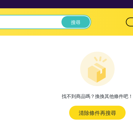
搜尋
找不到商品嗎？換換其他條件吧！
清除條件再搜尋