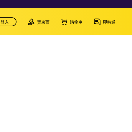
登入
賣東西
購物車
即時通