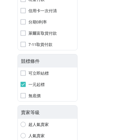
信用卡一次付清
分期0利率
萊爾富取貨付款
7-11取貨付款
競標條件
可立即結標
一元起標
無底價
賣家等級
超人氣賣家
人氣賣家