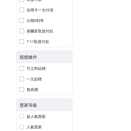
信用卡一次付清
分期0利率
萊爾富取貨付款
7-11取貨付款
競標條件
可立即結標
一元起標
無底價
賣家等級
超人氣賣家
人氣賣家