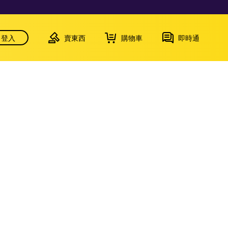
登入
賣東西
購物車
即時通