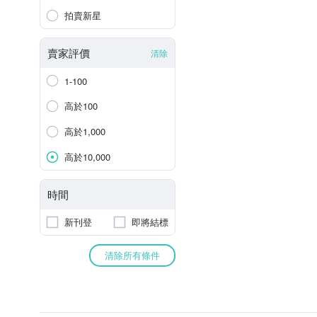
拍賣新星
賣家評價
清除
1-100
高於100
高於1,000
高於10,000
時間
新刊登
即將結標
清除所有條件