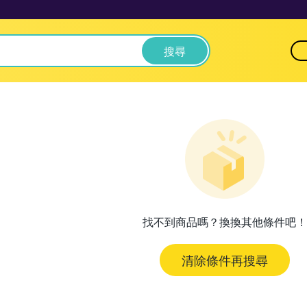
搜尋
找不到商品嗎？換換其他條件吧！
清除條件再搜尋