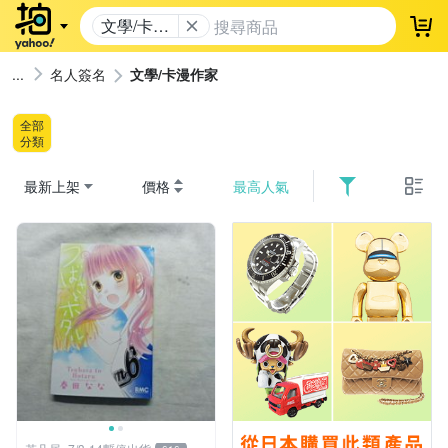
文學/卡漫
登
作家
名人簽名
文學/卡漫作家
全部
分類
最新上架
價格
最高人氣