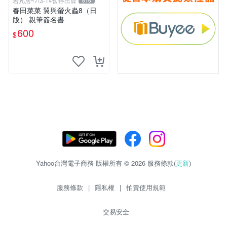
若凡居~7/3-14暫停出貨
616
春田菜菜 翼與螢火蟲8（日
版） 親筆簽名書
600
$
Yahoo台灣電子商務 版權所有 © 2026 服務條款(
更新
)
服務條款
|
隱私權
|
拍賣使用規範
交易安全