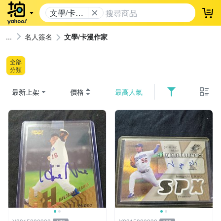
文學/卡漫
登
作家
名人簽名
文學/卡漫作家
全部
分類
最新上架
價格
最高人氣