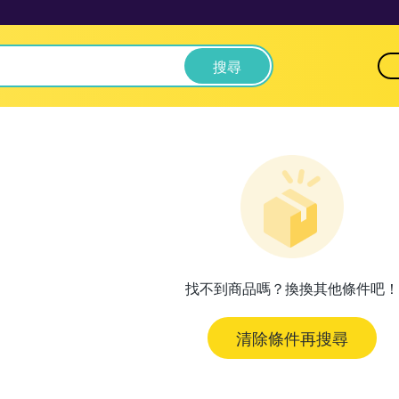
搜尋
找不到商品嗎？換換其他條件吧！
清除條件再搜尋