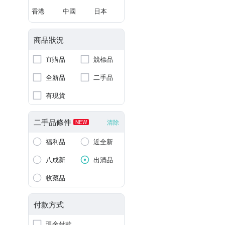
香港
中國
日本
商品狀況
直購品
競標品
全新品
二手品
有現貨
二手品條件
清除
NEW
福利品
近全新
八成新
出清品
收藏品
付款方式
現金付款