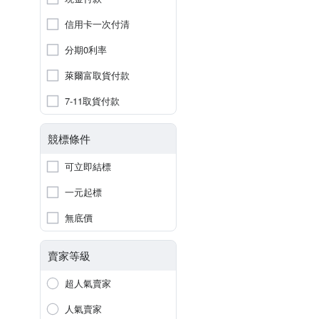
信用卡一次付清
分期0利率
萊爾富取貨付款
7-11取貨付款
競標條件
可立即結標
一元起標
無底價
賣家等級
超人氣賣家
人氣賣家