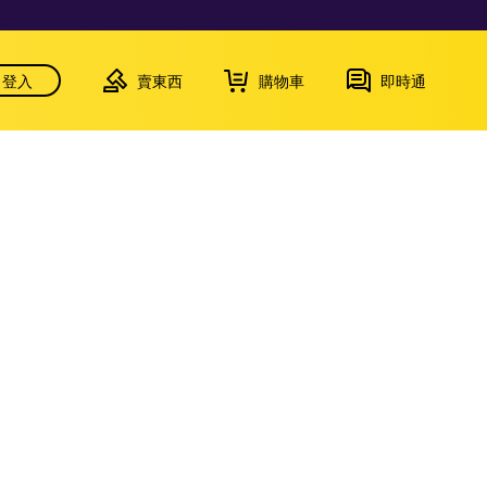
登入
賣東西
購物車
即時通