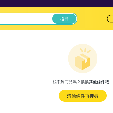
搜尋
找不到商品嗎？換換其他條件吧！
清除條件再搜尋