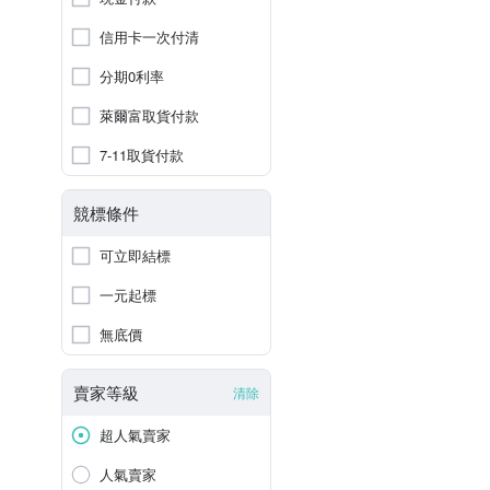
信用卡一次付清
分期0利率
萊爾富取貨付款
7-11取貨付款
競標條件
可立即結標
一元起標
無底價
賣家等級
清除
超人氣賣家
人氣賣家