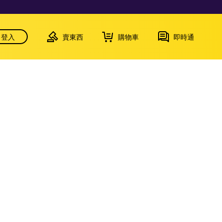
登入
賣東西
購物車
即時通