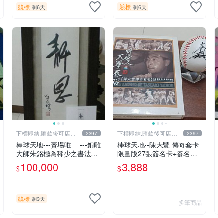
競標
競標
剩6天
剩6天
下標即結.匯款後可店到
下標即結.匯款後可店到
2397
2397
店關於我
店關於我
棒球天地---賣場唯一 ---銅雕
棒球天地--陳大豐 傳奇套卡
大師朱銘極為稀少之書法作
限量版27張簽名卡+簽名球.
品-----靜思.由慧眼藝廊出具
字跡漂亮超稀少
100,000
3,888
$
$
證明
競標
剩3天
多筆商品