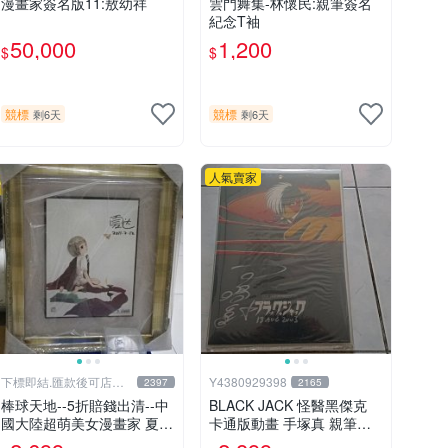
漫畫家簽名版11:敖幼祥
雲門舞集-林懷民:親筆簽名
紀念T袖
50,000
1,200
$
$
競標
競標
剩6天
剩6天
人氣賣家
下標即結.匯款後可店到
Y4380929398
2397
2165
店關於我
棒球天地--5折賠錢出清--中
BLACK JACK 怪醫黑傑克
國大陸超萌美女漫畫家 夏達
卡通版動畫 手塚真 親筆簽
限量簽名立體框.字跡漂亮..
名板