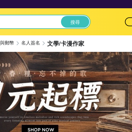
搜尋
文學/卡漫作家
與郵幣
名人簽名