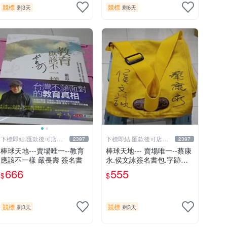
競標
競標
剩3天
剩6天
下標即結.匯款後可店到
下標即結.匯款後可店到
2397
2397
店關於我
店關於我
棒球天地---賣場唯一--教育
棒球天地--- 賣場唯一--蔡康
應該不一樣 嚴長壽 簽名書
永.侯文詠簽名書包.字跡漂
亮
666
555
$
$
競標
競標
剩3天
剩3天