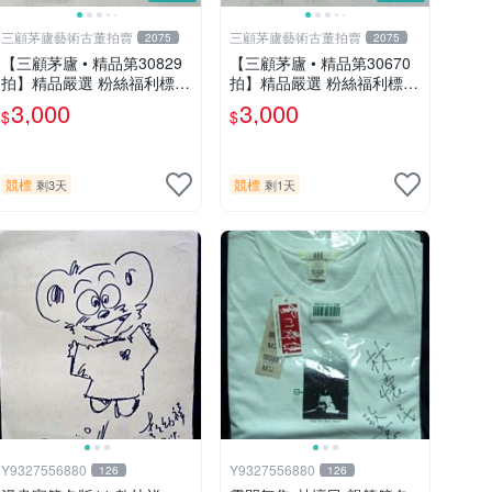
三顧茅廬藝術古董拍賣
三顧茅廬藝術古董拍賣
2075
2075
【三顧茅廬 • 精品第30829
【三顧茅廬 • 精品第30670
拍】精品嚴選 粉絲福利標
拍】精品嚴選 粉絲福利標
日本動漫大師 車田正美簽名
日本動漫大師 車田正美簽名
3,000
3,000
$
$
照片《聖鬥士星矢》！ 特惠
照片《聖鬥士星矢》！ 特惠
起標 無底價
起標 無底價
競標
競標
剩3天
剩1天
Y9327556880
Y9327556880
126
126