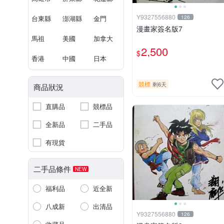
Y9327556880
台東縣
澎湖縣
金門
126
漫畫家簽名版7
馬祖
美國
加拿大
2,500
$
香港
中國
日本
競標
剩6天
商品狀況
直購品
競標品
全新品
二手品
有現貨
二手品條件
NEW
福利品
近全新
八成新
出清品
Y9327556880
126