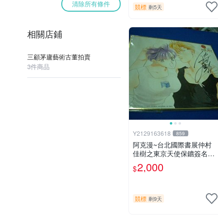
清除所有條件
競標
剩5天
相關店鋪
三顧茅廬藝術古董拍賣
3件商品
Y2129163618
859
阿克漫~台北國際書展仲村
佳樹之東京天使保鑣簽名板
只有一張
2,000
$
競標
剩9天