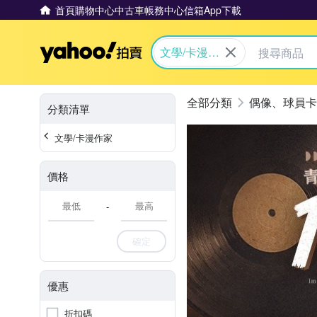
首頁
購物中心
中古車
帳務中心
信箱
App下載
Yahoo拍賣
文學/卡漫作
家
偶像、球員卡
分類清單
文學/卡漫作家
價格
-
確定
優惠
折扣碼