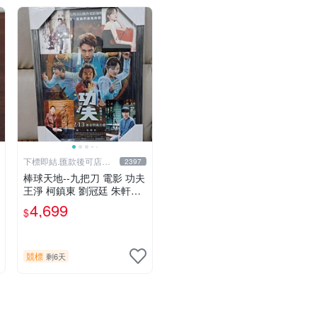
下標即結.匯款後可店到
2397
店關於我
棒球天地--九把刀 電影 功夫
王淨 柯鎮東 劉冠廷 朱軒洋
簽名照片框.45*32公分.贈品
4,699
$
同款已護貝海報..
競標
剩6天