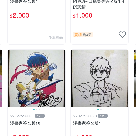
漫畫家簽名版4
阿克漫~田島美美簽名板1/4
的戀情
2,000
1,000
$
$
競標
剩4天
多筆商品
Y9327556880
Y9327556880
126
126
漫畫家簽名版10
漫畫家簽名版1