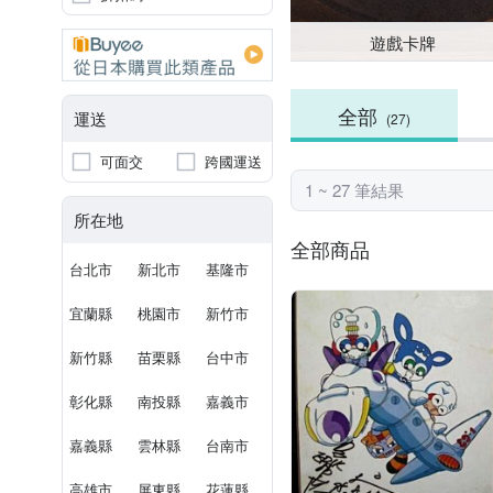
遊戲卡牌
全部
運送
(27)
可面交
跨國運送
1 ~ 27 筆結果
所在地
全部商品
台北市
新北市
基隆市
宜蘭縣
桃園市
新竹市
新竹縣
苗栗縣
台中市
彰化縣
南投縣
嘉義市
嘉義縣
雲林縣
台南市
高雄市
屏東縣
花蓮縣