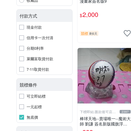
收藏品
漫畫家簽名版9
2,000
$
付款方式
現金付款
競標
剩6天
信用卡一次付清
分期0利率
萊爾富取貨付款
7-11取貨付款
競標條件
可立即結標
一元起標
下標即結.匯款後可店到
2397
店關於我
無底價
棒球天地--賣場唯一--魔術大
師 劉謙 簽名新版國旗浮雕
球.字跡漂亮