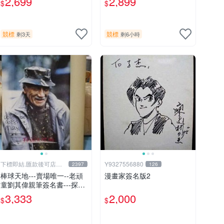
2,699
2,899
$
$
不含球
競標
競標
剩3天
剩6小時
下標即結.匯款後可店到
Y9327556880
2397
126
店關於我
棒球天地---賣場唯一--老頑
漫畫家簽名版2
童劉其偉親筆簽名書---探險
天地間 劉其偉傳奇
3,333
2,000
$
$