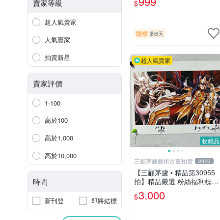
999
賣家等級
$
超人氣賣家
競標
剩6天
人氣賣家
拍賣新星
超人氣賣家
賣家評價
1-100
高於100
高於1,000
收藏品
高於10,000
三顧茅廬藝術古董拍賣
2075
【三顧茅廬 • 精品第30955
時間
拍】精品嚴選 粉絲福利標
日本動漫大師 車田正美簽名
3,000
$
照片《聖鬥士星矢》！ 特惠
新刊登
即將結標
起標 無底價