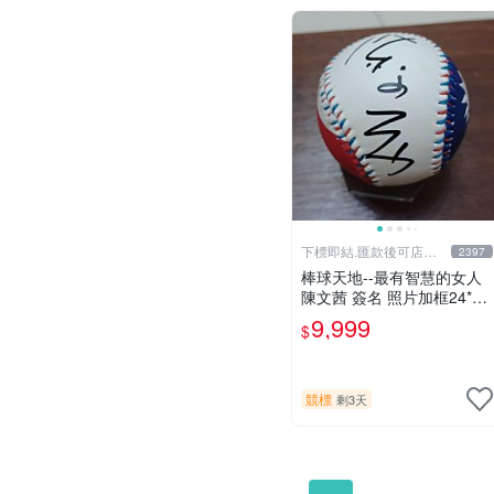
下標即結.匯款後可店到
2397
店關於我
棒球天地--最有智慧的女人
陳文茜 簽名 照片加框24*29
公分+國旗球.層層管道才獲
9,999
$
得.僅此一組..
競標
剩3天