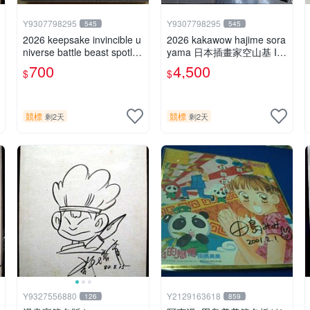
Y9307798295
Y9307798295
545
545
2026 keepsake invincible u
2026 kakawow hajime sora
niverse battle beast spotlig
yama 日本插畫家空山基 Int
ht 戰鬥野獸簽名盒卡
ernational國際版官方收藏
700
4,500
$
$
簽名盒卡
競標
競標
剩2天
剩2天
Y9327556880
Y2129163618
126
859