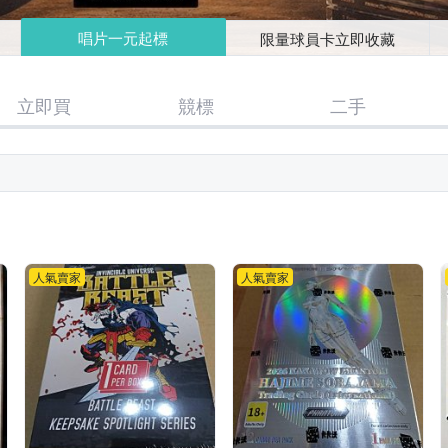
唱片一元起標
限量球員卡立即收藏
立即買
競標
二手
人氣賣家
人氣賣家