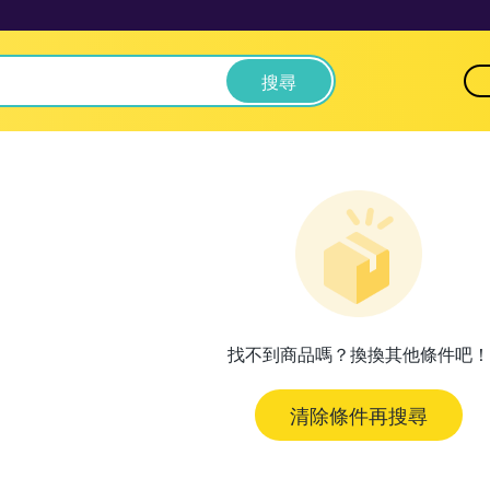
搜尋
找不到商品嗎？換換其他條件吧！
清除條件再搜尋