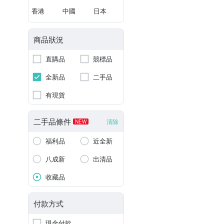
香港
中國
日本
商品狀況
直購品
競標品
全新品
二手品
有現貨
二手品條件
清除
NEW
福利品
近全新
八成新
出清品
收藏品
付款方式
現金付款