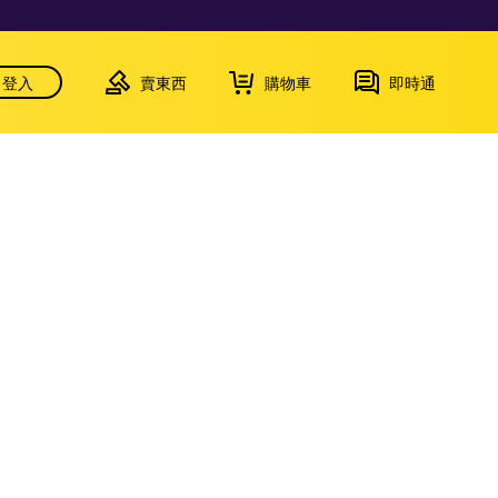
登入
賣東西
購物車
即時通