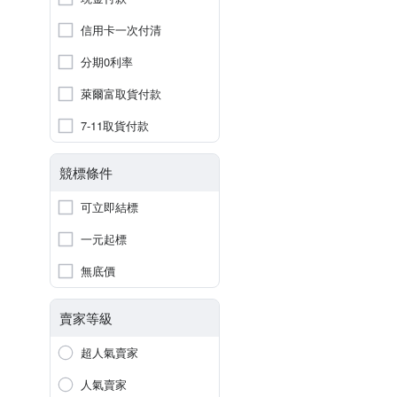
信用卡一次付清
分期0利率
萊爾富取貨付款
7-11取貨付款
競標條件
可立即結標
一元起標
無底價
賣家等級
超人氣賣家
人氣賣家