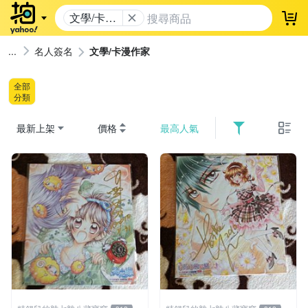
文學/卡漫
登
作家
名人簽名
文學/卡漫作家
全部
分類
最新上架
價格
最高人氣