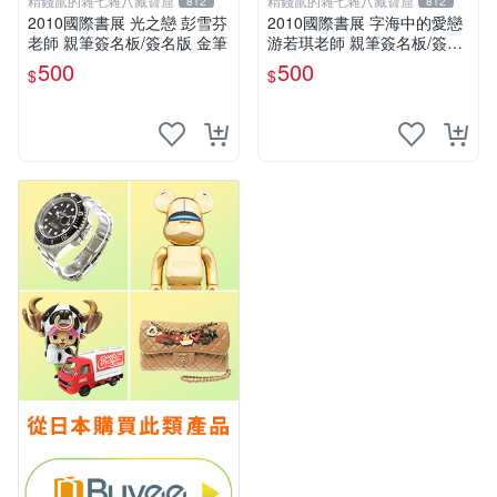
精錢鼠的雜七雜八藏寶窟
精錢鼠的雜七雜八藏寶窟
812
812
2010國際書展 光之戀 彭雪芬
2010國際書展 字海中的愛戀
老師 親筆簽名板/簽名版 金筆
游若琪老師 親筆簽名板/簽名
版 金筆
500
500
$
$