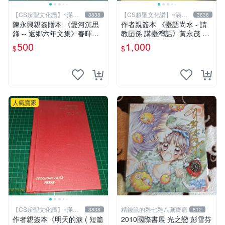
【CS超聖文化讚】~滿千
【CS超聖文化讚】~滿千
3838
3838
元送運
元送運
陳永興親簽贈本 《愛河沉思
作者親簽本 《臺語尚水 - 請
錄 -- 返鄉六年文集》春暉｜
教囝孫 講臺灣話》黃永茂 著
陳永興 2005年初版一刷 有微
2014年二刷 9成新 【CS超聖
500
1,000
$
$
書斑 【CS超聖文化讚】
文化讚】
人氣賣家
【CS超聖文化讚】~滿千
精錢鼠的雜七雜八藏寶窟
3838
812
元送運
作者親簽本《明天的淚 ( 短篇
2010國際書展 光之戀 彭雪芬