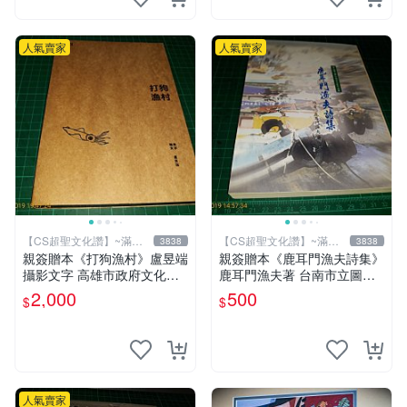
人氣賣家
人氣賣家
【CS超聖文化讚】~滿千
【CS超聖文化讚】~滿千
3838
3838
元送運
元送運
親簽贈本《打狗漁村》盧昱端
親簽贈本《鹿耳門漁夫詩集》
攝影文字 高雄市政府文化局
鹿耳門漁夫著 台南市立圖書
2013年初版 【CS超聖文化
館 民國91年 【CS超聖文化
2,000
500
$
$
讚】
讚】
人氣賣家