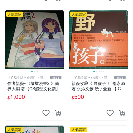
人氣賣家
人氣賣家
【CS超聖文化讚】~滿千
【CS超聖文化讚】~滿千
3838
3838
元送運
元送運
作者親簽~《壞壞漫畫2 》仙
親簽收藏《 野孩子 》 邵永添
界大濕 著【CS超聖文化讚】
著 永添文創 幾乎全新 【 CS
超聖文化2讚】
1,090
500
$
$
人氣賣家
人氣賣家