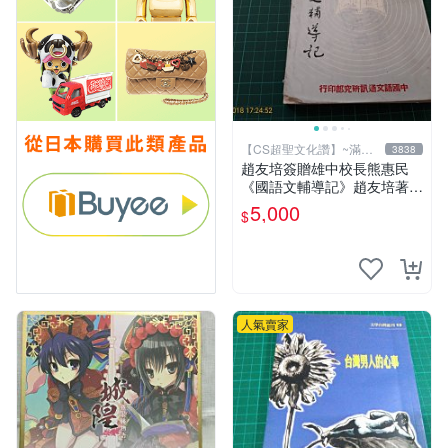
【CS超聖文化讚】~滿千
3838
元送運
趙友培簽贈雄中校長熊惠民
《國語文輔導記》趙友培著
中國語文通訊研究部印行 民
5,000
$
國53年臺北初版 書背封底有
損
人氣賣家