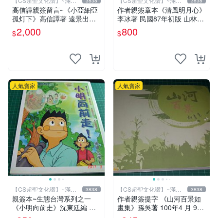
【CS超聖文化讚】~滿千
【CS超聖文化讚】~滿千
3838
3838
元送運
元送運
高信譚親簽留言~《小亞細亞
作者親簽章本《清風明月心》
孤灯下》高信譚著 遠景出版
李冰著 民國87年初版 山林書
民國73年再版 書緣有斑 【C
局出版 書緣有微斑 【CS 超
2,000
800
$
$
S 超聖文化讚】
聖文化讚】
人氣賣家
人氣賣家
【CS超聖文化讚】~滿千
【CS超聖文化讚】~滿千
3838
3838
元送運
元送運
親簽本~生態台灣系列之一
作者親簽提字 《山河百景如
《小明向前走》沈東廷編 東
畫集》孫吳著 100年4 月 9成
廷漫畫工作室 民國92年 大本
新 【CS超聖文化讚】