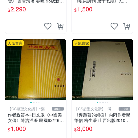
變》 曾貴海著 春暉 95成新
《噴泉詩刊 第十七期》民國7
【 CS超聖文化2讚】
5年 噴泉詩社 【CS超聖文化
2,290
1,500
$
$
讚】
人氣賣家
人氣賣家
【CS超聖文化讚】~滿千
【CS超聖文化讚】~滿千
3838
3838
元送運
元送運
作者親簽本~日文版《中國美
《奔跑著的梨樹》內附作者親
女傳》陳浩洋著 民國62年6月
筆信 梅生著 山西出版2010年
出版 【CS超聖文化讚】
第一版一刷 【CS超聖文化
1,000
3,000
$
$
讚】