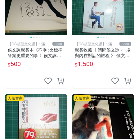
【CS超聖文化讚】~滿千
【CS超聖文化讚】~滿千
3838
3838
元送運
元送運
侯文詠親簽本《不乖 :比標準
親簽收藏《 請問侯文詠~一場
答案更重要的事 》侯文詠著
與內在對話的旅程 》 侯文詠
皇冠出版 2010年 初版一刷
著 皇冠 民2015年初版 9成新
500
1,500
$
$
【CS超聖文化讚】
【CS超聖文化2讚】
人氣賣家
人氣賣家