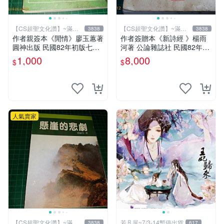
【CS超聖文化讚】~滿千
【CS超聖文化讚】~滿千
3838
3838
元送運
元送運
作者親簽本《閒情》廖玉蕙著
作者簽贈本《新詩經 》楊雨
圓神出版 民國82年初版七刷
河著 公論雜誌社 民國82年初
【CS超聖文化讚】
版 書有泛黃 內有作者合照
1,000
8,000
$
$
【CS 超聖文化讚】
人氣賣家
【CS超聖文化讚】~滿千
若凡居~7/3-14暫停出貨
3838
617