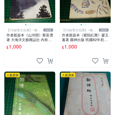
【CS超聖文化讚】~滿千
【CS超聖文化讚】~滿千
3838
3838
元送運
元送運
作者親簽本《山河戀》蔡富澧
作者親簽本《紫陌紅塵》廖玉
著 大海洋文藝雜誌社 內有註
蕙著 圓神出版 民國82年初版
記【CS超聖文化讚】
六刷 【CS超聖文化讚】
1,000
1,000
$
$
人氣賣家
人氣賣家