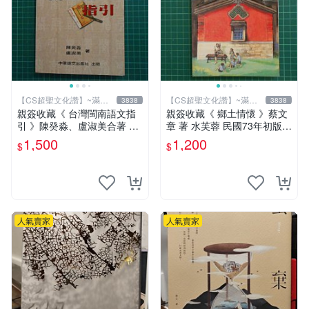
【CS超聖文化讚】~滿千
【CS超聖文化讚】~滿千
3838
3838
元送運
元送運
親簽收藏《 台灣閩南語文指
親簽收藏《 鄉土情懷 》蔡文
引 》陳癸淼、盧淑美合著 中
章 著 水芙蓉 民國73年初版
華語文 95成新【 CS超聖文
【 CS超聖文化2讚】
1,500
1,200
$
$
化2讚】
人氣賣家
人氣賣家