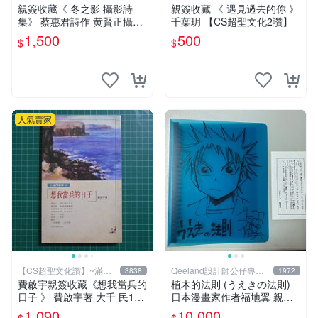
元送運
元送運
親簽收藏《 冬之影 攝影詩
親簽收藏 《 遇見過去的你 》
集》 蔡惠君詩作 黄賢正攝影
千葉玥 【CS超聖文化2讚】
白象文化 幾乎全新【CS超聖
1,500
500
$
$
文化2讚】
人氣賣家
【CS超聖文化讚】~滿千
Qeeland設計師公仔專賣
3838
1972
元送運
店
費啟宇親簽收藏《想我當兵的
植木的法則 (うえきの法則)
日子 》 費啟宇著 大千 民199
日本漫畫家作者福地翼 親筆
4年初版【CS超聖文化2讚】
畫作+簽名
1,090
10,000