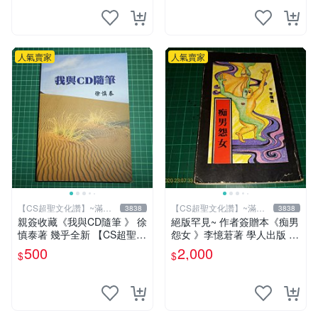
人氣賣家
人氣賣家
【CS超聖文化讚】~滿千
【CS超聖文化讚】~滿千
3838
3838
元送運
元送運
親簽收藏《我與CD隨筆 》 徐
絕版罕見~ 作者簽贈本《痴男
慎泰著 幾乎全新 【CS超聖文
怨女 》李憶莙著 學人出版 19
化2讚】
90年初版 書側有微斑 【CS
500
2,000
$
$
超聖文化讚】