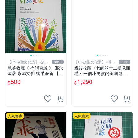
【CS超聖文化讚】~滿千
【CS超聖文化讚】~滿千
3838
3838
元送運
元送運
親簽收藏《 有話直說 》 邵永
親簽收藏《老師的十二樣見面
添著 永添文創 幾乎全新 【 C
禮 ~ 一個小男孩的美國遊學
S超聖文化2讚】
誌》 簡媜著 INK印刻 民2007
500
1,290
$
$
年初版【CS超聖文化2讚】
人氣賣家
人氣賣家