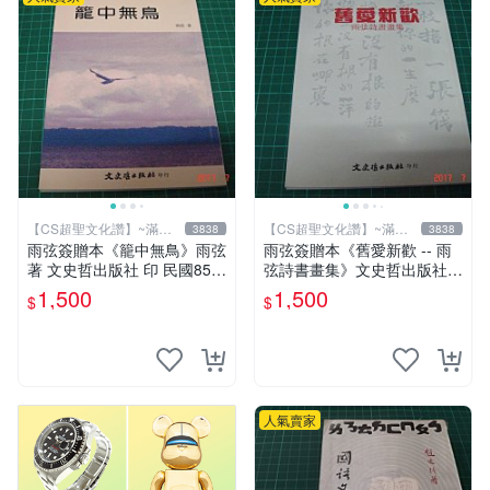
【CS超聖文化讚】~滿千
【CS超聖文化讚】~滿千
3838
3838
元送運
元送運
雨弦簽贈本《籠中無鳥》雨弦
雨弦簽贈本《舊愛新歡 -- 雨
著 文史哲出版社 印 民國85年
弦詩書畫集》文史哲出版社
初版 9成新 【CS超聖文化
印 民國85年初版 9成新 【CS
1,500
1,500
$
$
讚】
超聖文化讚】
人氣賣家