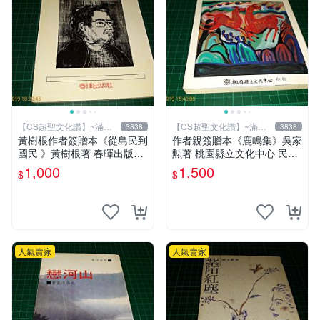
【CS超聖文化讚】~滿千
【CS超聖文化讚】~滿千
3838
3838
元送運
元送運
黃樹根作者簽贈本《從島民到
作者親簽贈本《鹿鳴集》吳家
國民 》黃樹根著 春暉出版社
勲著 桃園縣立文化中心 民國
民國78年出版 扉頁有斑 【C
85年初版 8成新 【CS超聖文
1,000
1,500
$
$
S 超聖文化讚】
化讚】
人氣賣家
人氣賣家