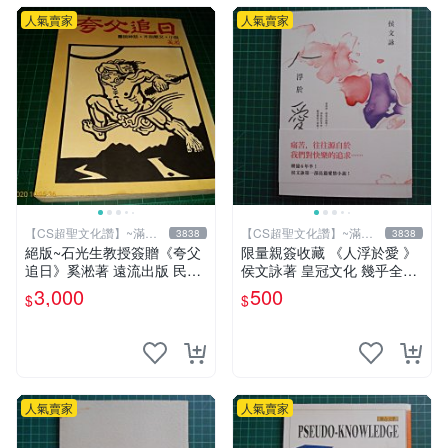
人氣賣家
人氣賣家
【CS超聖文化讚】~滿千
【CS超聖文化讚】~滿千
3838
3838
元送運
元送運
絕版~石光生教授簽贈《夸父
限量親簽收藏 《人浮於愛 》
追日》奚淞著 遠流出版 民國
侯文詠著 皇冠文化 幾乎全新
70年初版 書側黃斑【CS超聖
【 CS超聖文化2讚】
3,000
500
$
$
文化讚】
人氣賣家
人氣賣家