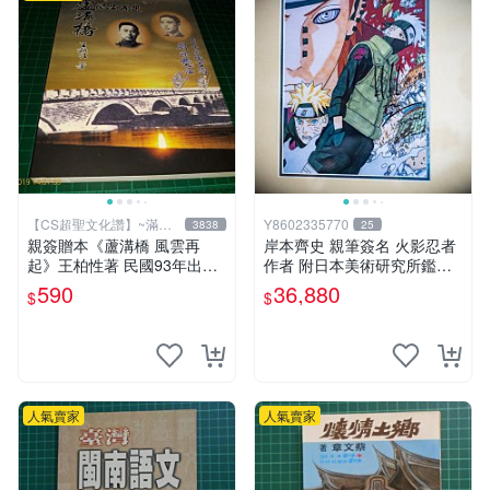
【CS超聖文化讚】~滿千
Y8602335770
3838
25
元送運
親簽贈本《蘆溝橋 風雲再
岸本齊史 親筆簽名 火影忍者
起》王柏性著 民國93年出版
作者 附日本美術研究所鑑定
【CS超聖文化讚】
證明書 卡卡西 培英 鳴人 非
590
36,880
$
$
佐助 GEM Tsume 曉
人氣賣家
人氣賣家