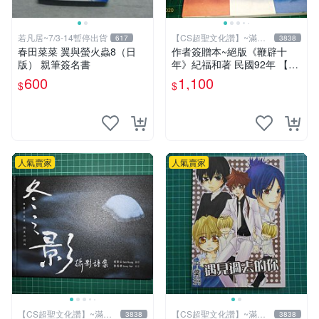
若凡居~7/3-14暫停出貨
【CS超聖文化讚】~滿千
617
3838
元送運
春田菜菜 翼與螢火蟲8（日
作者簽贈本~絕版《鞭辟十
版） 親筆簽名書
年》紀福和著 民國92年 【C
S超聖文化讚】
600
1,100
$
$
人氣賣家
人氣賣家
【CS超聖文化讚】~滿千
【CS超聖文化讚】~滿千
3838
3838