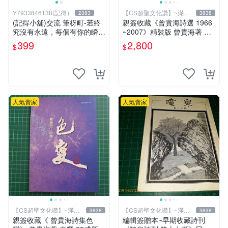
Y7933846138(記得）
【CS超聖文化讚】~滿千
2383
3838
元送運
(記得小舖)交流 筆枒町-若終
親簽收藏《曾貴海詩選 1966
究沒有永遠，每個有你的瞬間
~2007》精裝版 曾貴海著 春
都是多一點【限量作者親簽
暉 民2007年初版 【 CS超聖
399
2,800
$
$
版】換張景嵐成語蕎辜莞允等
文化2讚】
簽名寫真書
人氣賣家
人氣賣家
【CS超聖文化讚】~滿千
【CS超聖文化讚】~滿千
3838
3838
元送運
元送運
親簽收藏《 曾貴海詩集色
編輯簽贈本~早期收藏詩刊