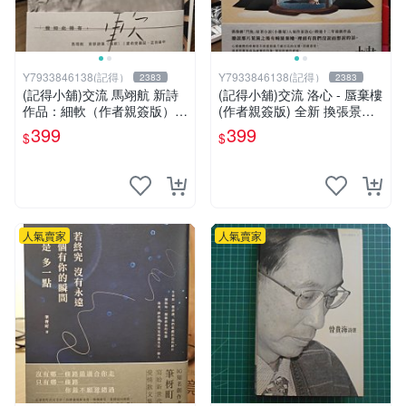
Y7933846138(記得）
Y7933846138(記得）
2383
2383
(記得小舖)交流 馬翊航 新詩
(記得小舖)交流 洛心 - 蜃棄樓
作品：細軟（作者親簽版）全
(作者親簽版) 全新 換張景嵐
新 換張景嵐成語蕎張艾亞辜
成語蕎張艾亞辜莞允鄭家純等
399
399
$
$
莞允鄭家純等簽名寫真書
簽名寫真書
人氣賣家
人氣賣家