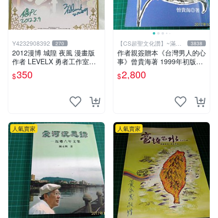
Y4232908392
【CS超聖文化讚】~滿千
270
3838
元送運
2012漫博 城隍 夜風 漫畫版
作者親簽贈本《台灣男人的心
作者 LEVELX 勇者工作室羊
事》曾貴海著 1999年初版一
仔 簽名板
刷 春暉出版 【CS超聖文化
350
2,800
$
$
讚】
人氣賣家
人氣賣家