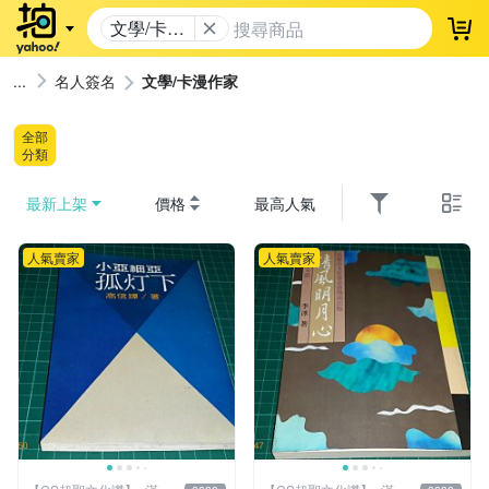
文學/卡漫
登
作家
名人簽名
文學/卡漫作家
全部
分類
最新上架
價格
最高人氣
人氣賣家
人氣賣家