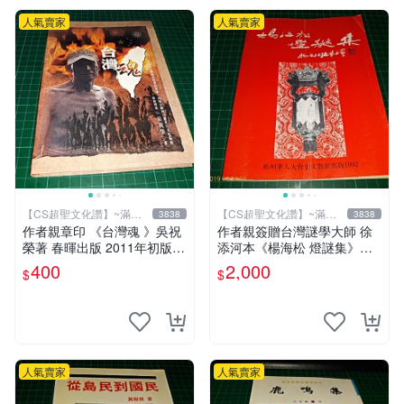
人氣賣家
人氣賣家
【CS超聖文化讚】~滿千
【CS超聖文化讚】~滿千
3838
3838
元送運
元送運
作者親章印 《台灣魂 》吳祝
作者親簽贈台灣謎學大師 徐
榮著 春暉出版 2011年初版一
添河本《楊海松 燈謎集》楊
刷 9成新 【CS超聖文化讚】
海松編著 檳州華人大會堂文
400
2,000
$
$
教組出版 1992 【CS超聖文
化讚】
人氣賣家
人氣賣家