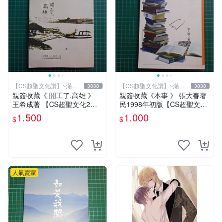
【CS超聖文化讚】~滿千
【CS超聖文化讚】~滿千
3838
3838
元送運
元送運
親簽收藏《 開工了,高雄 》
親簽收藏《本事 》 張大春著
王希成著 【CS超聖文化2
民1998年初版【CS超聖文化
讚】
2讚】
1,500
1,000
$
$
人氣賣家