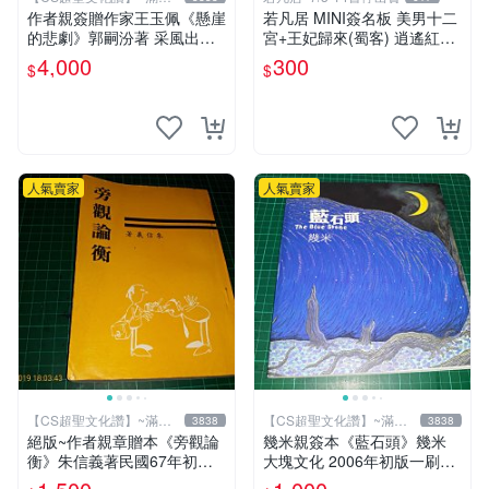
元送運
作者親簽贈作家王玉佩《懸崖
若凡居 MINI簽名板 美男十二
的悲劇》郭嗣汾著 采風出版
宮+王妃歸來(蜀客) 逍遙紅塵
民國77年初版 【CS超聖文化
&貓君笑豬&何何舞 親筆簽名
4,000
300
$
$
讚】
簽名板
人氣賣家
人氣賣家
【CS超聖文化讚】~滿千
【CS超聖文化讚】~滿千
3838
3838
元送運
元送運
絕版~作者親章贈本《旁觀論
幾米親簽本《藍石頭》幾米
衡》朱信義著民國67年初版
大塊文化 2006年初版一刷
泛黃 【CS超聖文化讚】
【CS超聖文化讚】