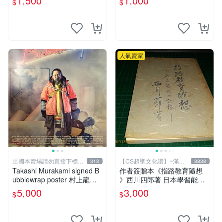
1,500
1,000
$
$
人氣賣家
出國本賣場請勿直接下標請
【CS超聖文化讚】~滿千
313
3838
先提問
元送運
Takashi Murakami signed B
作者簽贈本《指路教育隨想
ubblewrap poster 村上龍簽
》西川四郎著 日本學習能率
名展覽海報 現貨台北
研究會 昭和五十二年【CS超
5,000
3,000
$
$
聖文化讚】