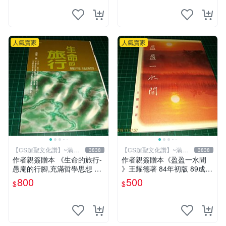
人氣賣家
人氣賣家
【CS超聖文化讚】~滿千
【CS超聖文化讚】~滿千
3838
3838
元送運
元送運
作者親簽贈本 《生命的旅行-
作者親簽贈本《盈盈一水間
愚庵的行腳,充滿哲學思想 》
》王耀德著 84年初版 89成新
愚庵著 三源出版社 2001年初
【CS超聖文化讚】
800
500
$
$
版 9成新 【CS超聖文化讚】