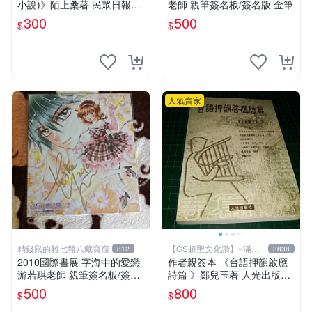
小說)》陌上桑著 民眾日報社
老師 親筆簽名板/簽名版 金筆
精裝本 8成新 【CS超聖文化
300
500
$
$
讚】
人氣賣家
精錢鼠的雜七雜八藏寶窟
【CS超聖文化讚】~滿千
812
3838
元送運
2010國際書展 字海中的愛戀
作者親簽本 《台語押韻啟應
游若琪老師 親筆簽名板/簽名
詩篇 》鄭兒玉著 人光出版社
版 金筆
2002年初版 9成新 【CS超聖
500
800
$
$
文化讚】