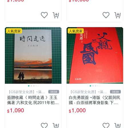
$
$
人氣賣家
人氣賣家
【CS超聖文化讚】~滿千
【CS超聖文化讚】~滿千
3838
3838
元送運
元送運
簽贈收藏《 時間走過 》王玉
白先勇親簽 ~港版《父親與民
佩著 六和文化 民2011年初版
國 - 白崇禧將軍身影集 下
9成新【CS超聖文化2讚】
冊》白先勇編 天地出版 2012
1,090
1,000
$
$
年初版 .香港【CS超聖文化
讚】