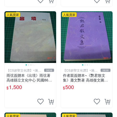
人氣賣家
人氣賣家
【CS超聖文化讚】~滿千
【CS超聖文化讚】~滿千
3838
3838
元送運
元送運
雨弦簽贈本《出境》雨弦著
作者親簽贈本~《艷君散文
高雄縣立文化中心 民國86年
集》蕭文艷著 高雄復文圖書
出版 9成新 【CS超聖文化
1997年修訂版 【CS超聖文化
1,500
500
$
$
讚】
讚】
人氣賣家
人氣賣家