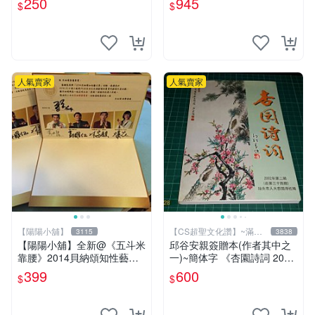
250
945
$
$
【CS 超聖文化讚】
人氣賣家
人氣賣家
【陽陽小舖】
【CS超聖文化讚】~滿千
3115
3838
元送運
【陽陽小舖】全新@《五斗米
邱谷安親簽贈本(作者其中之
靠腰》2014貝納頌知性藝文
一)~簡体字 《杏園詩詞 2002
季 演員親筆簽名邀請函(馬克
年第二期 》汕頭市人大杏園
399
600
$
$
黃迪揚 郭耀仁 林家麒 蔡亘
詩社編 【CS超聖文化讚】
晏)