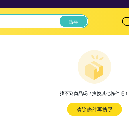
搜尋
找不到商品嗎？換換其他條件吧！
清除條件再搜尋