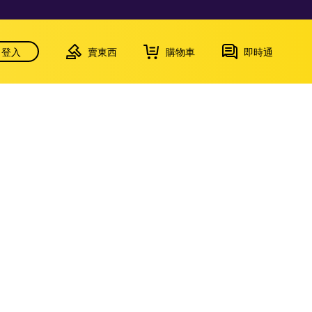
登入
賣東西
購物車
即時通