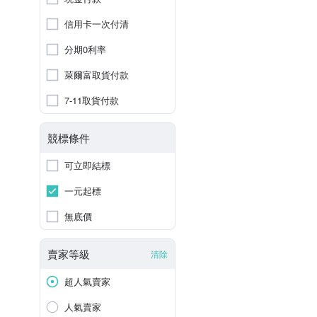
信用卡一次付清
分期0利率
萊爾富取貨付款
7-11取貨付款
競標條件
可立即結標
一元起標
無底價
賣家等級
清除
超人氣賣家
人氣賣家