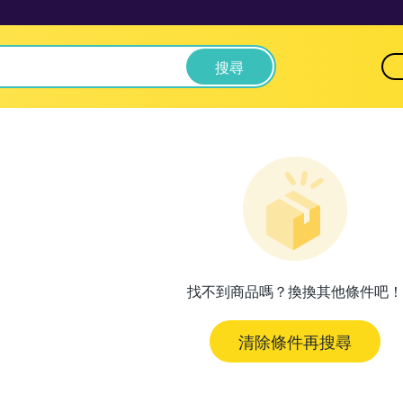
搜尋
找不到商品嗎？換換其他條件吧！
清除條件再搜尋