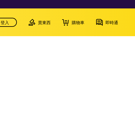
登入
賣東西
購物車
即時通