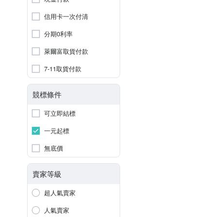
信用卡一次付清
分期0利率
萊爾富取貨付款
7-11取貨付款
競標條件
可立即結標
一元起標
無底價
賣家等級
超人氣賣家
人氣賣家