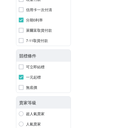
信用卡一次付清
分期0利率
萊爾富取貨付款
7-11取貨付款
競標條件
可立即結標
一元起標
無底價
賣家等級
超人氣賣家
人氣賣家