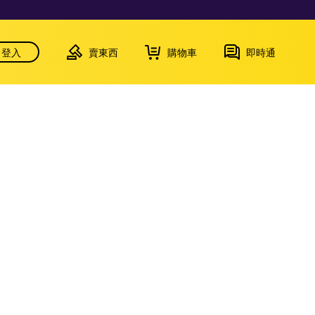
登入
賣東西
購物車
即時通