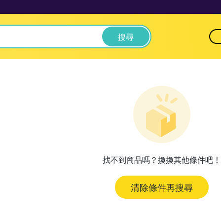
搜尋
找不到商品嗎？換換其他條件吧！
清除條件再搜尋