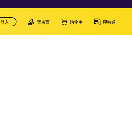
登入
賣東西
購物車
即時通