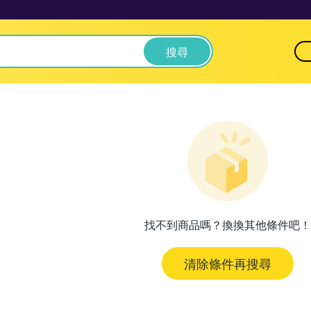
搜尋
找不到商品嗎？換換其他條件吧！
清除條件再搜尋