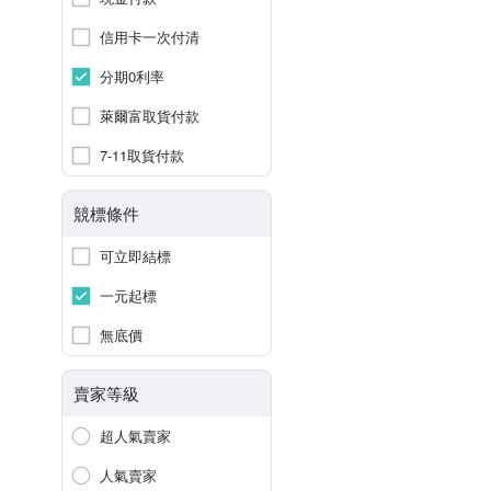
信用卡一次付清
分期0利率
萊爾富取貨付款
7-11取貨付款
競標條件
可立即結標
一元起標
無底價
賣家等級
超人氣賣家
人氣賣家