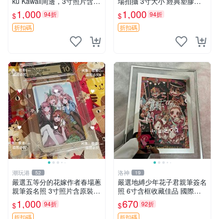
ku Kawaii周邊，3寸照片含原
場拍攝 3寸大小 經典塑膠記
裝卡匣。收藏家直供，保真可
憶周邊收藏推薦 塑料記憶 時
1,000
1,000
94折
94折
$
$
靠。 Tonikaku Kawaii 畑健二
代典藏 筆跡限量
郎 親筆簽名周
折扣碼
折扣碼
潮玩港
洛神
52
19
嚴選五等分的花嫁作者春場蔥
嚴選地縛少年花子君親筆簽名
親筆簽名照 3寸照片含原裝卡
照 6寸含框收藏佳品 國際知
套 收藏級周邊適合珍藏 五等
名漫畫作品限量周邊 地縛少
1,000
670
94折
92折
$
$
分的花嫁 照片 春場蔥
年花子君 簽名照片 漫畫迷必
備收藏品
折扣碼
折扣碼