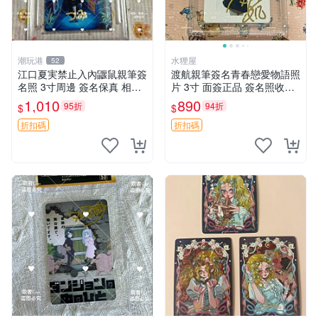
潮玩港
水狸屋
52
江口夏実禁止入內鼴鼠親筆簽
渡航親筆簽名青春戀愛物語照
名照 3寸周邊 簽名保真 相框
片 3寸 面簽正品 簽名照收藏
包裝 禁止入內 麵簽 周邊 親
推薦 電腦 動畫 原創漫畫
1,010
890
95折
94折
$
$
筆簽名 時尚周邊 原裝卡磚
折扣碼
折扣碼