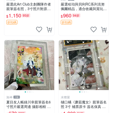
嚴選此Art Club主創團隊作者
嚴選哈珀與貝利RC系列克努
親筆簽名照，3寸照片附原裝
佩爾精品，適合收藏與賞玩 R
卡磚。收藏級面簽照，適合藝
C 玩具 陶瓷
1,150
960
95折
94折
$
$
術愛好者收藏與展示。 3寸
簽名 照片
折扣碼
折扣碼
洛神
水狸屋
19
夏目友人帳綠川幸親筆簽名6
樋口橘《蘑菇魔女》親筆簽名
寸照片嚴選周邊 攝影相框 網
照 3寸 補票原卡 簽名保真 收
路認證 夏目友人帳收藏 簽名
藏推薦 蘑菇魔女 樋口橘 照片