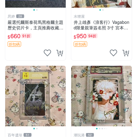
思婷
水狸屋
28
嚴選托爾斯泰荷馬黑格爾主題
井上雄彥《浪客行》Vagabon
歷史切片卡，主頁推薦收藏更
d限量親筆簽名照 3寸 宮本武
多親拆好卡 歷史切片卡 托爾
藏周邊 含原裝卡磚 經典收藏
660
950
91折
94折
$
$
斯泰 荷馬 黑格爾
品
折扣碼
折扣碼
百年遺珍
潮玩港
51
52