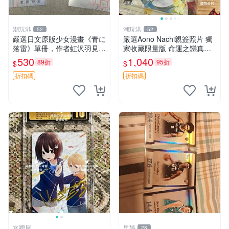
潮玩港
潮玩港
52
52
嚴選日文原版少女漫畫《青に
嚴選Aono Nachi親簽照片 獨
落雷》單冊，作者虹沢羽見精
家收藏限量版 命運之戀真跡
心創作，封面藍玫瑰情侶插畫
簽名 命運之戀 親簽照 愛的告
530
1,040
89折
95折
$
$
唯美動人， STORY 32 及カ
白
ラー41P 精彩內容，品相良
折扣碼
折扣碼
好如新。少女
水狸屋
思婷
28