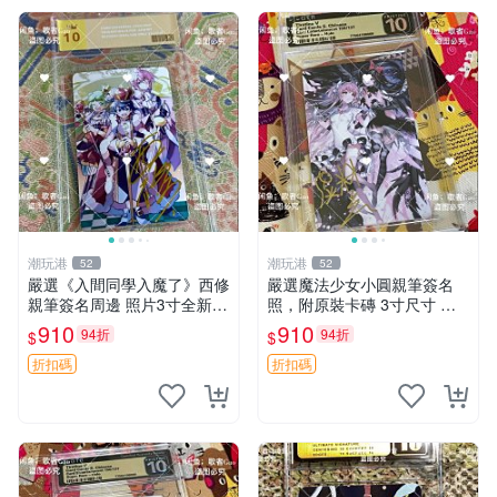
潮玩港
潮玩港
52
52
嚴選《入間同學入魔了》西修
嚴選魔法少女小圓親筆簽名
親筆簽名周邊 照片3寸全新含
照，附原裝卡磚 3寸尺寸 親
卡磚 收藏推薦 鏡像照片 周邊
簽紀念品 小圓周邊 畫集 監督
910
910
94折
94折
$
$
收藏
親筆
折扣碼
折扣碼