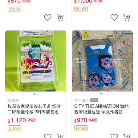
670
1,000
92折
94折
$
$
照 6寸
折扣碼
折扣碼
水狸屋
百年遺珍
51
旋風管家親筆簽名周邊 畑健
CITY THE ANIMATION 激酷
二郎限量珍藏 3吋專屬簽名照
親筆限量週邊 罕見作者簽名
日本正版中古 正規卡磚附送
收藏 現代潮流擺飾 9x9cm 專
1,120
970
95折
94折
$
$
旋風管家 畑健二郎 簽名照
家推薦 國際珍藏款 周邊 照片
周邊 尺寸 收藏品
折扣碼
折扣碼