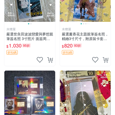
水狸屋
水狸屋
嚴選世良田波波戀愛與夢想親
嚴選薰香花主題親筆簽名照，
筆簽名照 3寸照片 面簽周邊
精緻3寸尺寸，附原裝卡套。
照片卡磚
收藏級品相，值得珍藏。 薰
1,030
820
95折
93折
$
$
香花 花卉 照片
折扣碼
折扣碼