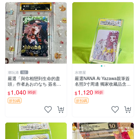
潮玩港
水狸屋
52
嚴選「與你相戀到生命的盡
嚴選NANA Ai Yazawa親筆簽
頭」作者あおのなち 簽名照
名照3寸周邊 獨家收藏品含卡
片 3寸原裝卡磚 親筆簽名照
磚 日版中古 默認初瑕 周邊
1,040
1,120
95折
95折
$
$
收藏佳品 周邊限定 照片拍賣
照片 署名
折扣碼
折扣碼