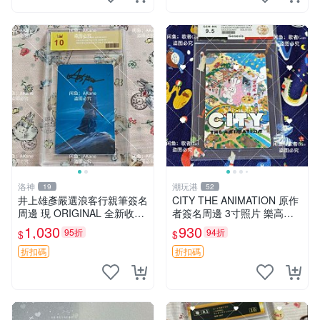
洛神
潮玩港
19
52
井上雄彥嚴選浪客行親筆簽名
CITY THE ANIMATION 原作
周邊 現 ORIGINAL 全新收藏
者簽名周邊 3寸照片 樂高卡
相框附卡磚 尺寸適中 浪客行
磚 自製限量版 nichijou city th
1,030
930
95折
94折
$
$
筆 記念照
e animation 簽名照 卡
折扣碼
折扣碼