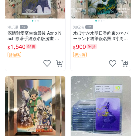
潮玩港
潮玩港
52
52
深情對愛至生命最後 Aono N
水ぽすか水明日香約束のネバ
achi原著手繪簽名版漫畫 親
ーランド親筆簽名照 3寸周邊
筆簽名限定收藏 命終不渝之
照片 面簽正品 簽名照周邊
1,540
900
95折
94折
$
$
戀情 漫畫珍藏品
折扣碼
折扣碼