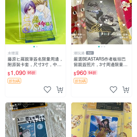
水狸屋
潮玩港
52
藤原ヒ羅親筆簽名限量周邊，
嚴選BEASTARS作者板垣巴
附原裝卡套，尺寸3寸，中古
留親簽照片，3寸周邊限量收
輕瑕 會長大人 親筆 簽名 周
藏 BEASTARS 作者 經典 細
1,090
960
95折
94折
$
$
邊 卡套 3寸 中古初瑕
節收藏
折扣碼
折扣碼