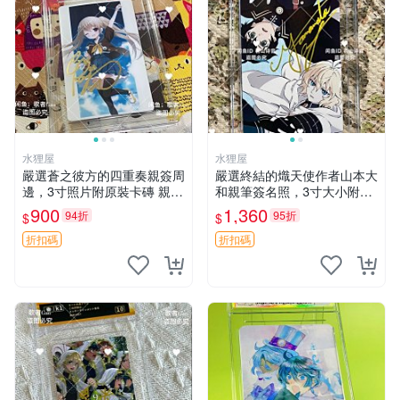
水狸屋
水狸屋
嚴選蒼之彼方的四重奏親簽周
嚴選終結的熾天使作者山本大
邊，3寸照片附原裝卡磚 親簽
和親筆簽名照，3寸大小附原
照 收藏級 影印品 杜蕾斯相紙
裝卡磚 終結的熾天使 簽名照
900
1,360
94折
95折
$
$
質地 限量版 Aokana Four Rh
片 親筆簽名周邊
ythm 藍光紀念照 簽名
折扣碼
折扣碼