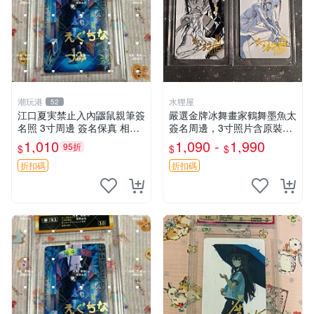
潮玩港
水狸屋
52
江口夏実禁止入內鼴鼠親筆簽
嚴選金牌冰舞畫家鶴舞墨魚太
名照 3寸周邊 簽名保真 相框
簽名周邊，3寸照片含原裝卡
包裝 禁止入內 麵簽 周邊 親
磚。收藏自用，面簽確保證
1,010
1,090 -
1,990
95折
$
$
$
筆簽名 時尚周邊 原裝卡磚
實。 冰舞 簽名 周邊
折扣碼
折扣碼