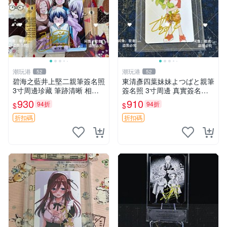
潮玩港
潮玩港
52
52
碧海之藍井上堅二親筆簽名照
東清彥四葉妹妹よつばと親筆
3寸周邊珍藏 筆跡清晰 相框
簽名照 3寸周邊 真實簽名收
精美 碧海之藍 簽名照片 井上
藏品 相框相紙包裝 よつばと
930
910
94折
94折
$
$
堅二 周邊品
四葉妹妹 東清彥
折扣碼
折扣碼