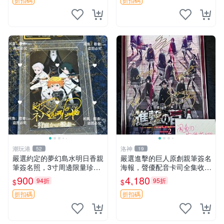
簽名卡 桐崎千棘
潮玩港
洛神
52
19
嚴選約定的夢幻島水明日香親
嚴選進擊的巨人原創親筆簽名
筆簽名照，3寸周邊限量珍藏
海報，聲優配音卡司全集收藏
紙質佳 附卡磚 約定的夢幻島
推薦 艾倫、三笠、阿明、埃
900
4,180
94折
95折
$
$
筆記本 名人照
爾文巨細靡遺肖像照
折扣碼
折扣碼