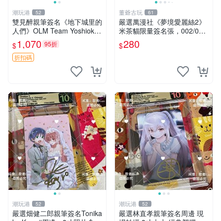
潮玩港
董爺古玩
52
61
雙見醉親筆簽名《地下城里的
嚴選萬漫社《夢境愛麗絲2》
人們》OLM Team Yoshioka
米茶貓限量簽名張，002/003
親簽照 限量珍藏 3寸照片 收
珍藏版，首賣難得機會 夢境
1,070
280
95折
$
$
藏佳品 地下城 OLML Yoshio
愛麗絲 米茶貓 限量簽名
ka
折扣碼
潮玩港
潮玩港
52
52
嚴選畑健二郎親筆簽名Tonika
嚴選林直孝親筆簽名周邊 現