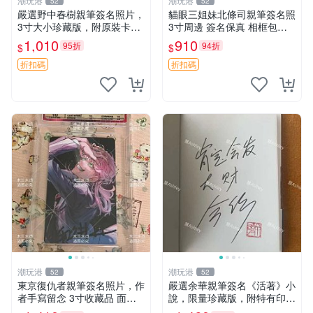
潮玩港
潮玩港
52
52
嚴選野中春樹親筆簽名照片，
貓眼三姐妹北條司親筆簽名照
3寸大小珍藏版，附原裝卡
3寸周邊 簽名保真 相框包裝
磚。青春探偵迷必收！ 青春
貓眼三姐妹 北條司 周邊 貓眼
1,010
910
95折
94折
$
$
時代、探案主題 現場簽名照
三姐妹 簽名照 包裝相框
收藏品
折扣碼
折扣碼
潮玩港
潮玩港
52
52
東京復仇者親筆簽名照片，作
嚴選余華親筆簽名《活著》小
者手寫留念 3寸收藏品 面簽
說，限量珍藏版，附特有印
珍藏 東京裡ベンジャーズ 畫
章。 活著 小說 簽名書