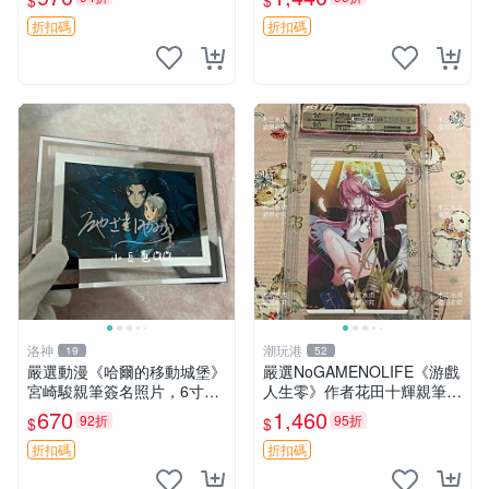
$
$
紙質 簽名 宮本武藏
折扣碼
折扣碼
洛神
潮玩港
19
52
嚴選動漫《哈爾的移動城堡》
嚴選NoGAMENOLIFE《游戲
宮崎駿親筆簽名照片，6寸含
人生零》作者花田十輝親筆簽
框珍藏版 哈爾的移動城堡 簽
名照片，3英寸真品收藏。簽
670
1,460
92折
95折
$
$
名照 公仔周邊
名經典角色周邊推薦收藏。
游戲人生零 花田十輝 簽名照
折扣碼
折扣碼