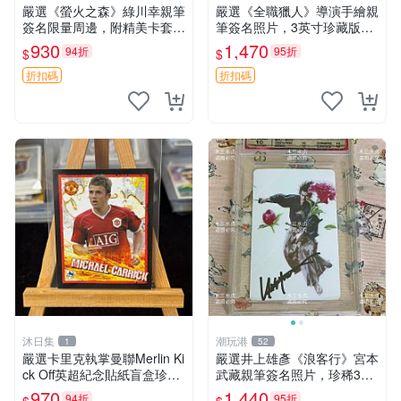
嚴選《螢火之森》綠川幸親筆
嚴選《全職獵人》導演手繪親
簽名限量周邊，附精美卡套收
筆簽名照片，3英寸珍藏版周
藏 螢火之森 親筆簽名 周邊收
邊 HUNTER×HUNTER 罕見
930
1,470
94折
95折
$
$
藏
收藏 親筆簽名周邊 尤利
折扣碼
折扣碼
沐日集
潮玩港
1
52
嚴選卡里克執掌曼聯Merlin Ki
嚴選井上雄彥《浪客行》宮本
ck Off英超紀念貼紙盲盒珍藏
武藏親筆簽名照片，珍稀3英
款 英超 貼紙 紀念盲盒
寸國外直帶原圖實物 浪客行
970
1,440
94折
95折