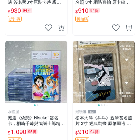
邊 簽名照3寸原裝卡磚 親
名照 3寸 網路直拍 原卡磚包
筆、收藏、簽名照
裝 發行限量 規格精細 收藏推
930
910
94折
94折
$
$
薦 yo-tsuba 簽名照 四葉妹妹
收藏版
折扣碼
折扣碼
水狸屋
潮玩港
52
嚴選《偽戀》Nisekoi 簽名
松本大洋《乒乓》親筆簽名照
卡，桐崎千棘與鳩誠士郎精美
片 3寸 經典動畫 原創周邊 經
周邊，3寸日版中古帶原裝卡
典動漫 周邊收藏 照片卡磚
1,090
910
95折
94折
$
$
磚，國內直郵 偽戀 Nisekoi
折扣碼
折扣碼