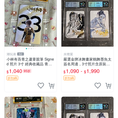
潮玩港
水狸屋
52
小林有吾青之蘆葦親筆 Signe
嚴選金牌冰舞畫家鶴舞墨魚太
d 照片 3寸 經典收藏品 青之
簽名周邊，3寸照片含原裝卡
蘆葦限量版 周邊 相框裝裱 青
磚。收藏自用，面簽確保證
1,040
1,090 -
1,990
95折
$
$
$
之蘆葦 簽名照 小林有吾
實。 冰舞 簽名 周邊
折扣碼
折扣碼