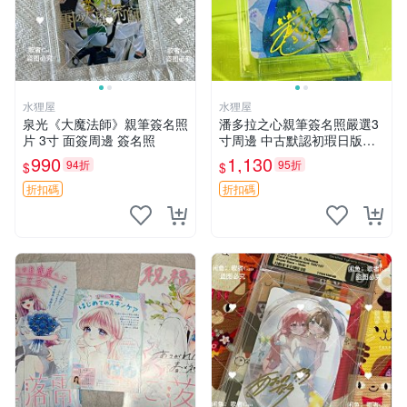
水狸屋
水狸屋
泉光《大魔法師》親筆簽名照
潘多拉之心親筆簽名照嚴選3
片 3寸 面簽周邊 簽名照
寸周邊 中古默認初瑕日版含
原裝卡磚 潘多拉之心 網購 周
990
1,130
94折
95折
$
$
邊 署名照
折扣碼
折扣碼