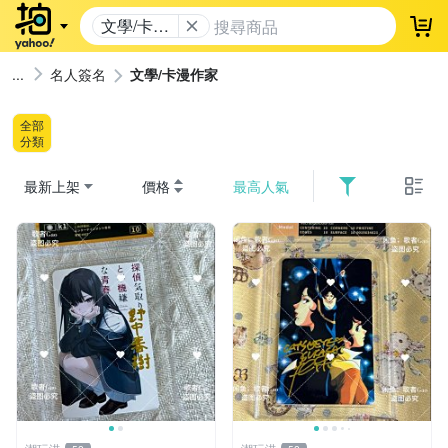
文學/卡漫
登
作家
名人簽名
文學/卡漫作家
全部
分類
最新上架
價格
最高人氣