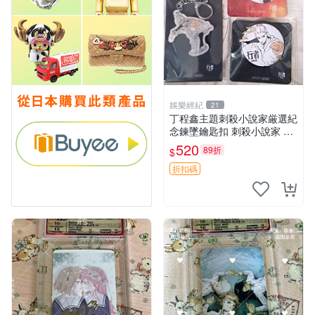
娛樂經紀
21
丁程鑫主題刺殺小說家厳選紀
念鍊墜鑰匙扣 刺殺小說家 丁
程鑫 鍊墜
520
89折
$
折扣碼