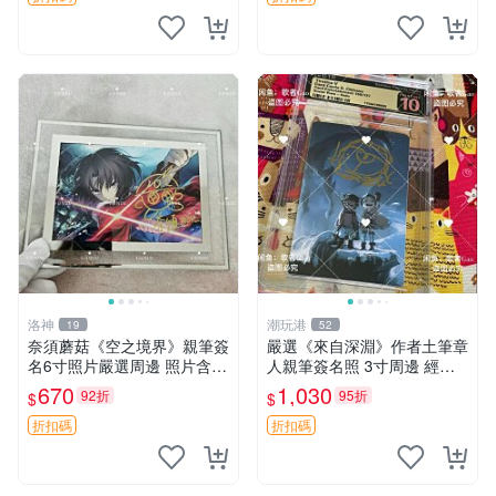
洛神
潮玩港
19
52
奈須蘑菇《空之境界》親筆簽
嚴選《來自深淵》作者土筆章
名6寸照片嚴選周邊 照片含框
人親筆簽名照 3寸周邊 經典
保證真品 溫馨收藏 空之境界
卡磚 相片拍賣 深淵 Made in
670
1,030
92折
95折
$
$
奈須蘑菇 簽名照
Abyss 土筆章人 照片
折扣碼
折扣碼