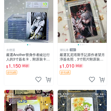
水狸屋
潮玩港
52
嚴選Another替身作者綾辻行
嚴選瓦尼塔斯手記原作者望月
人的3寸簽名卡，附原裝卡
淳簽名照，3寸照片附原裝卡
磚。國內直郵快速到貨。 An
磚。 簽名保真收藏相框裝裱
1,150
1,010
95折
95折
$
$
other 替身 綾辻行人 簽名卡
隨行發送 照片 簽名周邊 望月
周邊
淳
折扣碼
折扣碼