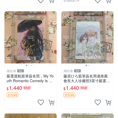
近期銷量1件
潮玩港
潮玩港
52
52
嚴選渡航親筆簽名照，My Yo
藤原ひろ親筆簽名周邊推薦
uth Romantic Comedy Is Wr
會長大人珍藏照3英寸嚴選女
ong限量收藏版 青春戀愛物語
仆紀念品 面簽收藏 會長大人
1,440
1,440
95折
95折
$
$
原創 漫畫周邊
簽名照 女仆照 面簽收藏
折扣碼
折扣碼