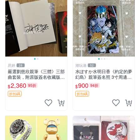
思婷
潮玩港
28
52
嚴選劉慈欣親筆《三體》三部
水ぽすか水明日香《約定的夢
曲套裝，附原版簽名收藏版
幻島》親筆簽名照 3寸周邊照
三體 規格完整 網拍無疑真品
片 簽名真跡 約束のネバーラ
2,360
900
95折
94折
$
$
收藏推薦 《三體》全系列親
ンド 周邊 照片收藏 水明日香
筆簽名版 電影原著珍藏必備
網路握手會簽名周邊 照片
折扣碼
折扣碼
劉慈欣 《三體》