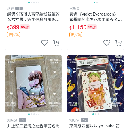
洛神
水狸屋
19
嚴選全職獵人富堅義博親筆簽
嚴選《Violet Evergarden》
名六寸照，簽字保真可擦認，
紫羅蘭的永恒花園限量簽名
全新收藏好物，限量發售 全
卡，3寸帶原裝卡磚 日本中古
399
1,150
85折
95折
$
$
職獵人 富堅義博 簽名照片
收藏推薦 薇爾莉特 曜佳奈 筆
記本
折扣碼
折扣碼
潮玩港
潮玩港
52
52
井上堅二碧海之藍親筆簽名周
東清彥四葉妹妹 yo-tsuba 簽