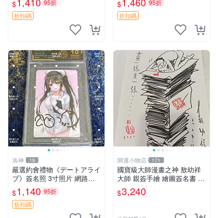
1,410
1,460
95折
95折
$
$
家原創 約3x5.5cm 簽名版 國
際帶回國 東京Revengers
折扣碼
折扣碼
洛神
開運小物店
19
171
嚴選約會禮物《デートアライ
國寶級大師漫畫之神 敖幼祥
ブ》簽名照 3寸照片 網路原
大師 親簽手繪 繪圖簽名書 機
圖 實物美 希望與你見面 デー
會難得敖大師一輩子繪圖創作
1,140
3,240
95折
$
$
トアライブ 簽名照 收藏品
多年有一句老師最金典名言
「畫一張是一張」圖
折扣碼