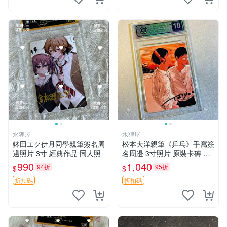
水狸屋
水狸屋
鉢田エク伊月同學親筆簽名周
松本大洋親筆《乒乓》手寫簽
邊照片 3寸 經典作品 同人照
名周邊 3寸照片 原裝卡磚 收
藏好物 乒乓 The Animation
990
1,040
94折
95折
$
$
松本大洋 簽名 周邊 注記：此
商品為作者親筆簽名，附原
折扣碼
折扣碼