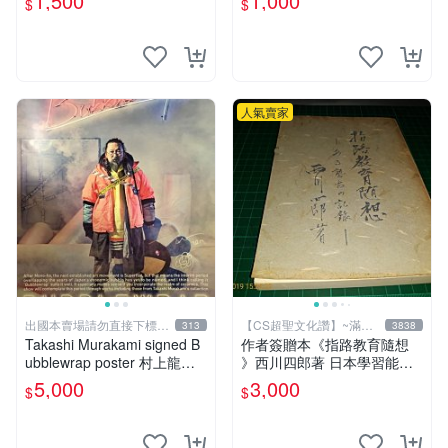
1,500
1,000
$
$
人氣賣家
出國本賣場請勿直接下標請
【CS超聖文化讚】~滿千
313
3838
先提問
元送運
Takashi Murakami signed B
作者簽贈本《指路教育隨想
ubblewrap poster 村上龍簽
》西川四郎著 日本學習能率
名展覽海報 現貨台北
研究會 昭和五十二年【CS超
5,000
3,000
$
$
聖文化讚】