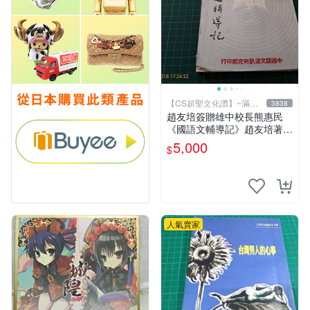
【CS超聖文化讚】~滿千
3838
元送運
趙友培簽贈雄中校長熊惠民
《國語文輔導記》趙友培著
中國語文通訊研究部印行 民
5,000
$
國53年臺北初版 書背封底有
損
人氣賣家