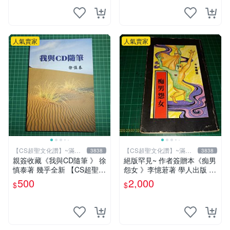
人氣賣家
人氣賣家
【CS超聖文化讚】~滿千
【CS超聖文化讚】~滿千
3838
3838
元送運
元送運
親簽收藏《我與CD隨筆 》 徐
絕版罕見~ 作者簽贈本《痴男
慎泰著 幾乎全新 【CS超聖文
怨女 》李憶莙著 學人出版 19
化2讚】
90年初版 書側有微斑 【CS
500
2,000
$
$
超聖文化讚】