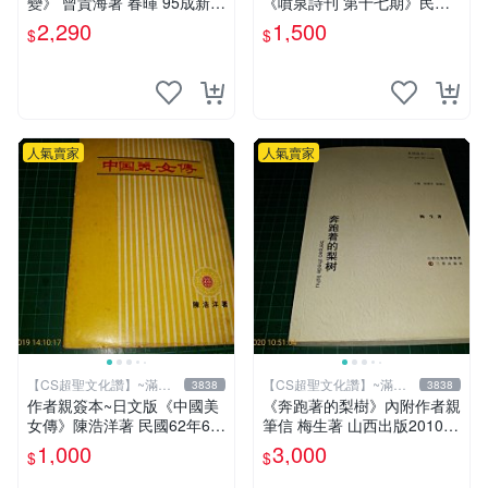
變》 曾貴海著 春暉 95成新
《噴泉詩刊 第十七期》民國7
【 CS超聖文化2讚】
5年 噴泉詩社 【CS超聖文化
2,290
1,500
$
$
讚】
人氣賣家
人氣賣家
【CS超聖文化讚】~滿千
【CS超聖文化讚】~滿千
3838
3838
元送運
元送運
作者親簽本~日文版《中國美
《奔跑著的梨樹》內附作者親
女傳》陳浩洋著 民國62年6月
筆信 梅生著 山西出版2010年
出版 【CS超聖文化讚】
第一版一刷 【CS超聖文化
1,000
3,000
$
$
讚】