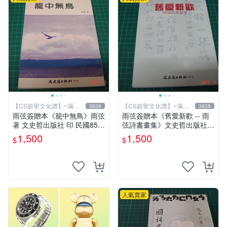
【CS超聖文化讚】~滿千
【CS超聖文化讚】~滿千
3838
3838
元送運
元送運
雨弦簽贈本《籠中無鳥》雨弦
雨弦簽贈本《舊愛新歡 -- 雨
著 文史哲出版社 印 民國85年
弦詩書畫集》文史哲出版社
初版 9成新 【CS超聖文化
印 民國85年初版 9成新 【CS
1,500
1,500
$
$
讚】
超聖文化讚】
人氣賣家