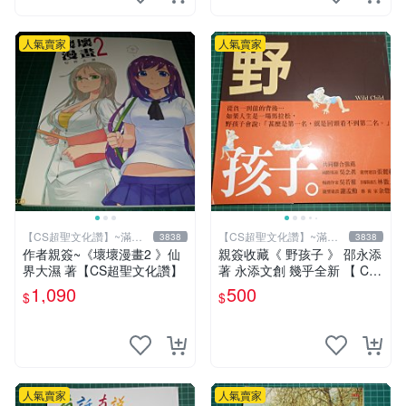
人氣賣家
人氣賣家
【CS超聖文化讚】~滿千
【CS超聖文化讚】~滿千
3838
3838
元送運
元送運
作者親簽~《壞壞漫畫2 》仙
親簽收藏《 野孩子 》 邵永添
界大濕 著【CS超聖文化讚】
著 永添文創 幾乎全新 【 CS
超聖文化2讚】
1,090
500
$
$
人氣賣家
人氣賣家