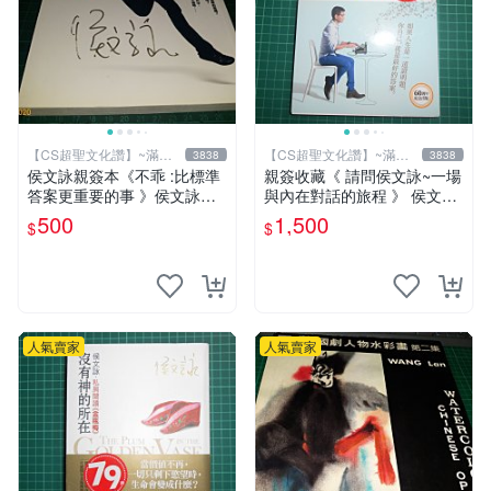
【CS超聖文化讚】~滿千
【CS超聖文化讚】~滿千
3838
3838
元送運
元送運
侯文詠親簽本《不乖 :比標準
親簽收藏《 請問侯文詠~一場
答案更重要的事 》侯文詠著
與內在對話的旅程 》 侯文詠
皇冠出版 2010年 初版一刷
著 皇冠 民2015年初版 9成新
500
1,500
$
$
【CS超聖文化讚】
【CS超聖文化2讚】
人氣賣家
人氣賣家