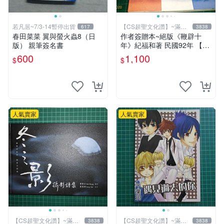
若凡居~7/3-14暫停出貨
【CS超聖文化讚】~滿千
617
3838
元送運
春田菜菜 翼與螢火蟲8（日
作者簽贈本~絕版《鞭辟十
版） 親筆簽名書
年》紀福和著 民國92年 【C
S超聖文化讚】
600
1,100
$
$
人氣賣家
人氣賣家
【CS超聖文化讚】~滿千
【CS超聖文化讚】~滿千
3838
3838