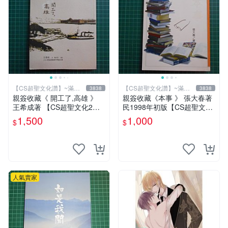
【CS超聖文化讚】~滿千
【CS超聖文化讚】~滿千
3838
3838
元送運
元送運
親簽收藏《 開工了,高雄 》
親簽收藏《本事 》 張大春著
王希成著 【CS超聖文化2
民1998年初版【CS超聖文化
讚】
2讚】
1,500
1,000
$
$
人氣賣家