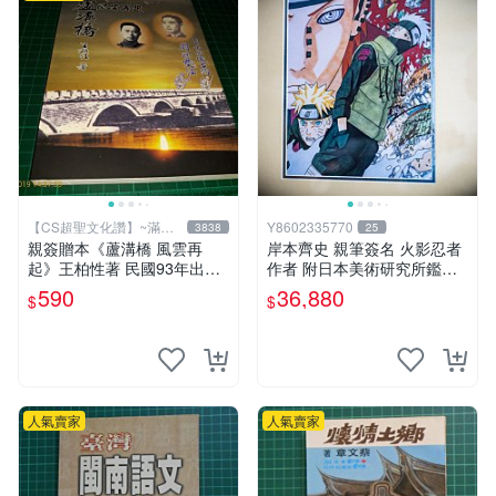
【CS超聖文化讚】~滿千
Y8602335770
3838
25
元送運
親簽贈本《蘆溝橋 風雲再
岸本齊史 親筆簽名 火影忍者
起》王柏性著 民國93年出版
作者 附日本美術研究所鑑定
【CS超聖文化讚】
證明書 卡卡西 培英 鳴人 非
590
36,880
$
$
佐助 GEM Tsume 曉
人氣賣家
人氣賣家