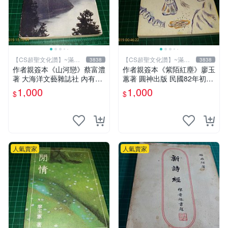
【CS超聖文化讚】~滿千
【CS超聖文化讚】~滿千
3838
3838
元送運
元送運
作者親簽本《山河戀》蔡富澧
作者親簽本《紫陌紅塵》廖玉
著 大海洋文藝雜誌社 內有註
蕙著 圓神出版 民國82年初版
記【CS超聖文化讚】
六刷 【CS超聖文化讚】
1,000
1,000
$
$
人氣賣家
人氣賣家