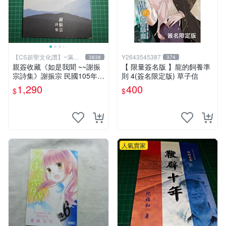
【CS超聖文化讚】~滿千
Y2643545387
3838
374
元送運
親簽收藏《如是我聞 ~~謝振
【 限量簽名版 】龍的飼養準
宗詩集》謝振宗 民國105年初
則 4(簽名限定版) 草子信
版【CS超聖文化2讚】
1,290
400
$
$
人氣賣家