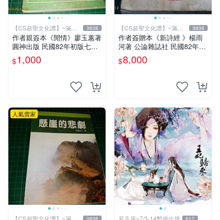
【CS超聖文化讚】~滿千
【CS超聖文化讚】~滿千
3838
3838
元送運
元送運
作者親簽本《閒情》廖玉蕙著
作者簽贈本《新詩經 》楊雨
圓神出版 民國82年初版七刷
河著 公論雜誌社 民國82年初
【CS超聖文化讚】
版 書有泛黃 內有作者合照
1,000
8,000
$
$
【CS 超聖文化讚】
人氣賣家
【CS超聖文化讚】~滿千
若凡居~7/3-14暫停出貨
3838
617