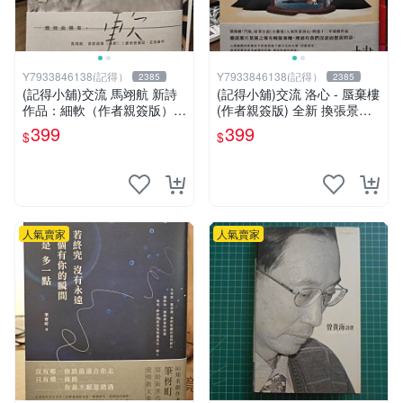
Y7933846138(記得）
Y7933846138(記得）
2385
2385
(記得小舖)交流 馬翊航 新詩
(記得小舖)交流 洛心 - 蜃棄樓
作品：細軟（作者親簽版）全
(作者親簽版) 全新 換張景嵐
新 換張景嵐成語蕎張艾亞辜
成語蕎張艾亞辜莞允鄭家純等
399
399
$
$
莞允鄭家純等簽名寫真書
簽名寫真書
人氣賣家
人氣賣家