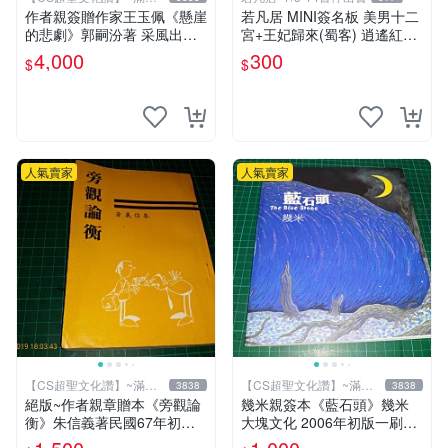
元送運
作者親簽贈作家王玉佩《懸崖
若凡居 MINI簽名板 美男十二
的悲劇》郭嗣汾著 采風出版
宮+王妃歸來(蜀客) 逍遙紅塵
民國77年初版 【CS超聖文化
&貓君笑豬&何何舞 親筆簽名
4,000
300
$
$
讚】
簽名板
人氣賣家
人氣賣家
【CS超聖文化讚】~滿千
【CS超聖文化讚】~滿千
3838
3838
元送運
元送運
絕版~作者親章贈本《旁觀論
幾米親簽本《藍石頭》幾米
衡》朱信義著民國67年初版
大塊文化 2006年初版一刷
泛黃 【CS超聖文化讚】
【CS超聖文化讚】