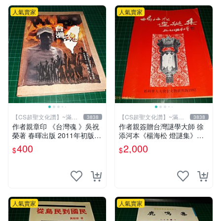
人氣賣家
人氣賣家
【CS超聖文化讚】~滿千
【CS超聖文化讚】~滿千
3838
3838
元送運
元送運
作者親章印 《台灣魂 》吳祝
作者親簽贈台灣謎學大師 徐
榮著 春暉出版 2011年初版一
添河本《楊海松 燈謎集》楊
刷 9成新 【CS超聖文化讚】
海松編著 檳州華人大會堂文
400
2,000
$
$
教組出版 1992 【CS超聖文
化讚】
人氣賣家
人氣賣家