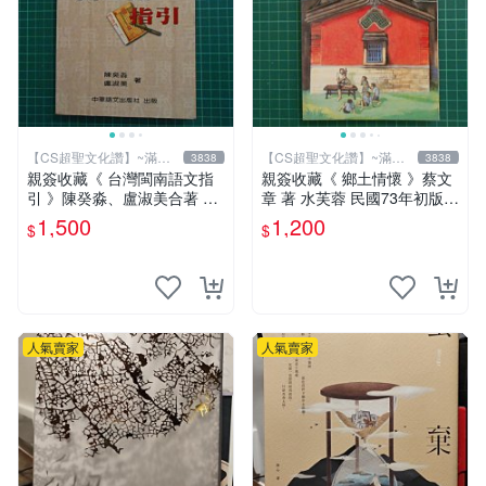
【CS超聖文化讚】~滿千
【CS超聖文化讚】~滿千
3838
3838
元送運
元送運
親簽收藏《 台灣閩南語文指
親簽收藏《 鄉土情懷 》蔡文
引 》陳癸淼、盧淑美合著 中
章 著 水芙蓉 民國73年初版
華語文 95成新【 CS超聖文
【 CS超聖文化2讚】
1,500
1,200
$
$
化2讚】
人氣賣家
人氣賣家