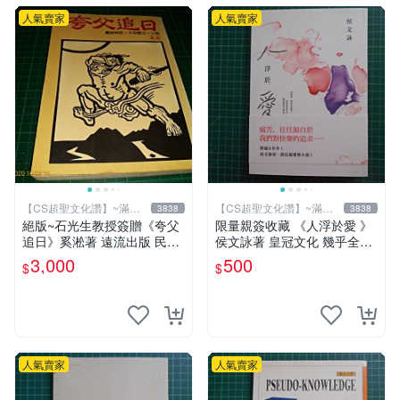
人氣賣家
人氣賣家
【CS超聖文化讚】~滿千
【CS超聖文化讚】~滿千
3838
3838
元送運
元送運
絕版~石光生教授簽贈《夸父
限量親簽收藏 《人浮於愛 》
追日》奚淞著 遠流出版 民國
侯文詠著 皇冠文化 幾乎全新
70年初版 書側黃斑【CS超聖
【 CS超聖文化2讚】
3,000
500
$
$
文化讚】
人氣賣家
人氣賣家