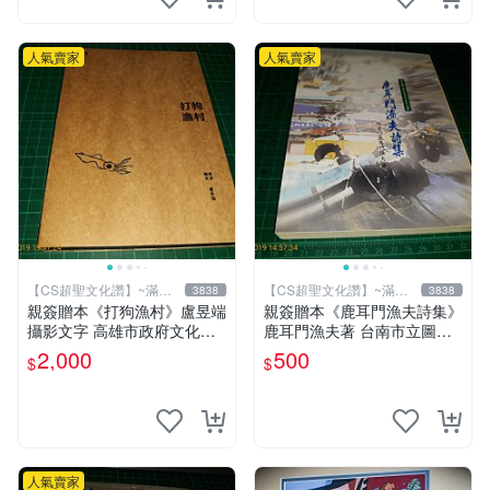
人氣賣家
人氣賣家
【CS超聖文化讚】~滿千
【CS超聖文化讚】~滿千
3838
3838
元送運
元送運
親簽贈本《打狗漁村》盧昱端
親簽贈本《鹿耳門漁夫詩集》
攝影文字 高雄市政府文化局
鹿耳門漁夫著 台南市立圖書
2013年初版 【CS超聖文化
館 民國91年 【CS超聖文化
2,000
500
$
$
讚】
讚】
人氣賣家