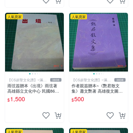
人氣賣家
人氣賣家
【CS超聖文化讚】~滿千
【CS超聖文化讚】~滿千
3838
3838
元送運
元送運
雨弦簽贈本《出境》雨弦著
作者親簽贈本~《艷君散文
高雄縣立文化中心 民國86年
集》蕭文艷著 高雄復文圖書
出版 9成新 【CS超聖文化
1997年修訂版 【CS超聖文化
1,500
500
$
$
讚】
讚】
人氣賣家
人氣賣家