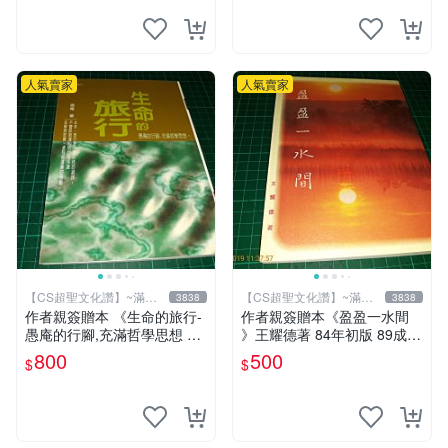
人氣賣家
人氣賣家
【CS超聖文化讚】~滿千
【CS超聖文化讚】~滿千
3838
3838
元送運
元送運
作者親簽贈本 《生命的旅行-
作者親簽贈本《盈盈一水間
愚庵的行腳,充滿哲學思想 》
》王耀德著 84年初版 89成新
愚庵著 三源出版社 2001年初
【CS超聖文化讚】
800
500
$
$
版 9成新 【CS超聖文化讚】