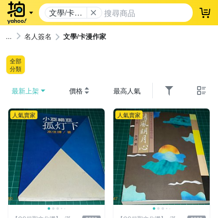
文學/卡漫
登
作家
名人簽名
文學/卡漫作家
全部
分類
最新上架
價格
最高人氣
人氣賣家
人氣賣家