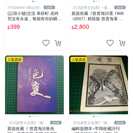
Y7933846138(記得）
【CS超聖文化讚】~滿千
2385
3838
元送運
(記得小舖)交流 筆枒町-若終
親簽收藏《曾貴海詩選 1966
究沒有永遠，每個有你的瞬間
~2007》精裝版 曾貴海著 春
都是多一點【限量作者親簽
暉 民2007年初版 【 CS超聖
399
2,800
$
$
版】換張景嵐成語蕎辜莞允等
文化2讚】
簽名寫真書
人氣賣家
人氣賣家
【CS超聖文化讚】~滿千
【CS超聖文化讚】~滿千
3838
3838
元送運
元送運
親簽收藏《 曾貴海詩集色
編輯簽贈本~早期收藏詩刊