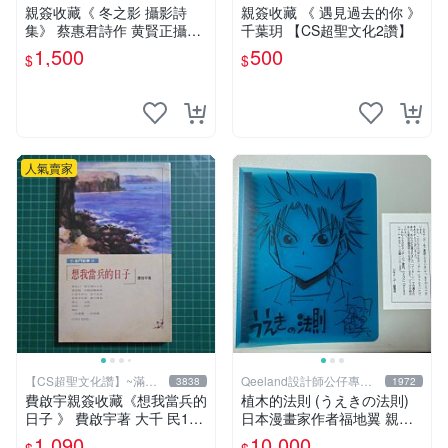
元送運
元送運
親簽收藏《 冬之影 攝影詩
親簽收藏 《 遇見過去的你 》
集》 蔡惠君詩作 黄賢正攝影
千葉玥 【CS超聖文化2讚】
白象文化 幾乎全新【CS超聖
1,500
500
$
$
文化2讚】
人氣賣家
【CS超聖文化讚】~滿千
Qeeland設計師公仔專賣
3838
1972
元送運
店
費啟宇親簽收藏《想我當兵的
植木的法則 (うえきの法則)
日子 》 費啟宇著 大千 民199
日本漫畫家作者福地翼 親筆
4年初版【CS超聖文化2讚】
畫作+簽名
1,090
10,000