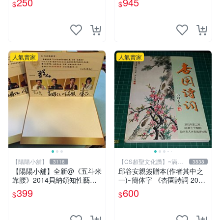
250
945
$
$
【CS 超聖文化讚】
人氣賣家
人氣賣家
【陽陽小舖】
【CS超聖文化讚】~滿千
3116
3838
元送運
【陽陽小舖】全新@《五斗米
邱谷安親簽贈本(作者其中之
靠腰》2014貝納頌知性藝文
一)~簡体字 《杏園詩詞 2002
季 演員親筆簽名邀請函(馬克
年第二期 》汕頭市人大杏園
399
600
$
$
黃迪揚 郭耀仁 林家麒 蔡亘
詩社編 【CS超聖文化讚】
晏)