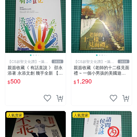
【CS超聖文化讚】~滿千
【CS超聖文化讚】~滿千
3838
3838
元送運
元送運
親簽收藏《 有話直說 》 邵永
親簽收藏《老師的十二樣見面
添著 永添文創 幾乎全新 【 C
禮 ~ 一個小男孩的美國遊學
S超聖文化2讚】
誌》 簡媜著 INK印刻 民2007
500
1,290
$
$
年初版【CS超聖文化2讚】
人氣賣家
人氣賣家