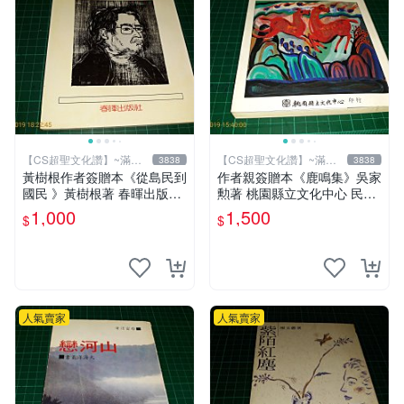
【CS超聖文化讚】~滿千
【CS超聖文化讚】~滿千
3838
3838
元送運
元送運
黃樹根作者簽贈本《從島民到
作者親簽贈本《鹿鳴集》吳家
國民 》黃樹根著 春暉出版社
勲著 桃園縣立文化中心 民國
民國78年出版 扉頁有斑 【C
85年初版 8成新 【CS超聖文
1,000
1,500
$
$
S 超聖文化讚】
化讚】
人氣賣家
人氣賣家