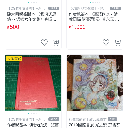
【CS超聖文化讚】~滿千
【CS超聖文化讚】~滿千
3838
3838
元送運
元送運
陳永興親簽贈本 《愛河沉思
作者親簽本 《臺語尚水 - 請
錄 -- 返鄉六年文集》春暉｜
教囝孫 講臺灣話》黃永茂 著
陳永興 2005年初版一刷 有微
2014年二刷 9成新 【CS超聖
500
1,000
$
$
書斑 【CS超聖文化讚】
文化讚】
人氣賣家
【CS超聖文化讚】~滿千
精錢鼠的雜七雜八藏寶窟
3838
812
元送運
作者親簽本《明天的淚 ( 短篇
2010國際書展 光之戀 彭雪芬