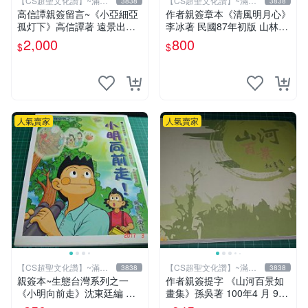
【CS超聖文化讚】~滿千
【CS超聖文化讚】~滿千
3838
3838
元送運
元送運
高信譚親簽留言~《小亞細亞
作者親簽章本《清風明月心》
孤灯下》高信譚著 遠景出版
李冰著 民國87年初版 山林書
民國73年再版 書緣有斑 【C
局出版 書緣有微斑 【CS 超
2,000
800
$
$
S 超聖文化讚】
聖文化讚】
人氣賣家
人氣賣家
【CS超聖文化讚】~滿千
【CS超聖文化讚】~滿千
3838
3838
元送運
元送運
親簽本~生態台灣系列之一
作者親簽提字 《山河百景如
《小明向前走》沈東廷編 東
畫集》孫吳著 100年4 月 9成
廷漫畫工作室 民國92年 大本
新 【CS超聖文化讚】