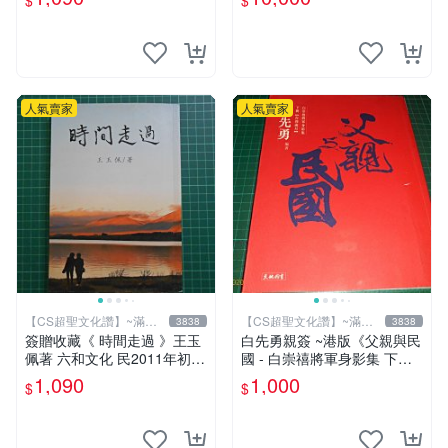
$
$
人氣賣家
人氣賣家
【CS超聖文化讚】~滿千
【CS超聖文化讚】~滿千
3838
3838
元送運
元送運
簽贈收藏《 時間走過 》王玉
白先勇親簽 ~港版《父親與民
佩著 六和文化 民2011年初版
國 - 白崇禧將軍身影集 下
9成新【CS超聖文化2讚】
冊》白先勇編 天地出版 2012
1,090
1,000
$
$
年初版 .香港【CS超聖文化
讚】