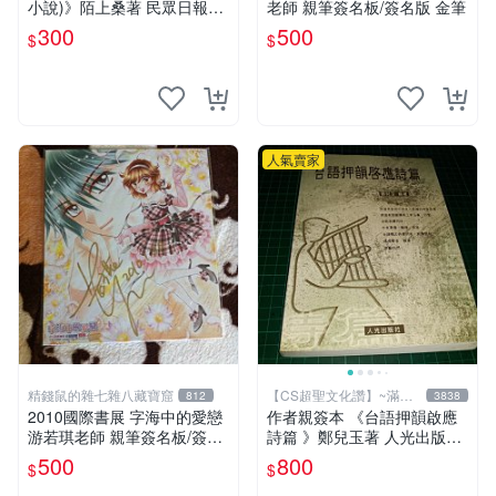
小說)》陌上桑著 民眾日報社
老師 親筆簽名板/簽名版 金筆
精裝本 8成新 【CS超聖文化
300
500
$
$
讚】
人氣賣家
精錢鼠的雜七雜八藏寶窟
【CS超聖文化讚】~滿千
812
3838
元送運
2010國際書展 字海中的愛戀
作者親簽本 《台語押韻啟應
游若琪老師 親筆簽名板/簽名
詩篇 》鄭兒玉著 人光出版社
版 金筆
2002年初版 9成新 【CS超聖
500
800
$
$
文化讚】