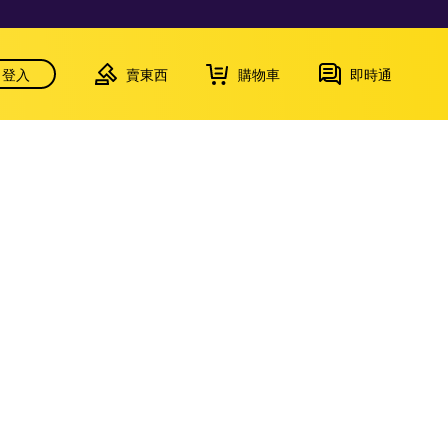
登入
賣東西
購物車
即時通