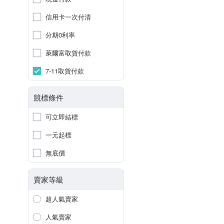
信用卡一次付清
分期0利率
萊爾富取貨付款
7-11取貨付款
競標條件
可立即結標
一元起標
無底價
賣家等級
超人氣賣家
人氣賣家