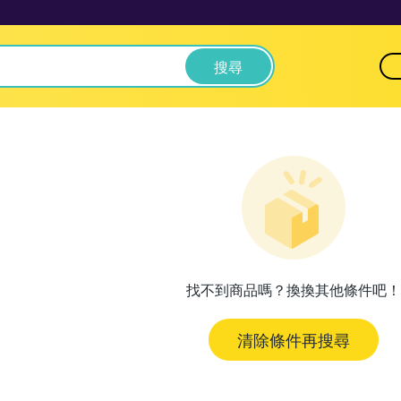
搜尋
找不到商品嗎？換換其他條件吧！
清除條件再搜尋