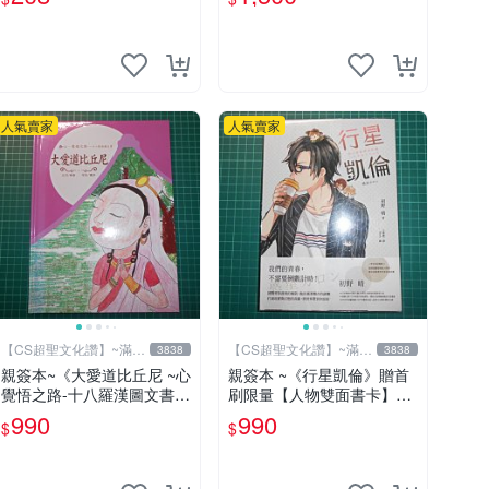
人氣賣家
人氣賣家
【CS超聖文化讚】~滿千
【CS超聖文化讚】~滿千
3838
3838
元送運
元送運
親簽本~《大愛道比丘尼 ~心
親簽本 ~《行星凱倫》贈首
覺悟之路-十八羅漢圖文書》
刷限量【人物雙面書卡】】
妍因改寫 羅莎繪 佛光文化
初野 晴著 RUM繪 獨步 書況
990
990
$
$
【CS超聖文化2讚】
新 【CS超聖文化2讚】