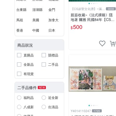
【CS超聖文化讚】~滿千
台東縣
澎湖縣
金門
3838
元送運
親簽收藏~《法式裸睡》隱
地著 爾雅 民國84年【CS超
馬祖
美國
加拿大
聖文化2讚】
500
$
香港
中國
日本
商品狀況
直購品
競標品
全新品
二手品
有現貨
二手品條件
NEW
福利品
近全新
八成新
出清品
Y4014110247
1726