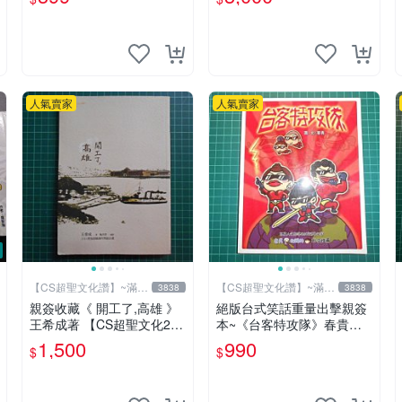
辜莞允鄭家純等簽名寫真書
人氣賣家
人氣賣家
【CS超聖文化讚】~滿千
【CS超聖文化讚】~滿千
3838
3838
元送運
元送運
親簽收藏《 開工了,高雄 》
絕版台式笑話重量出擊親簽
王希成著 【CS超聖文化2
本~《台客特攻隊》春貴文.
讚】
圖 布克文化【CS超聖文化2
1,500
990
$
$
讚】