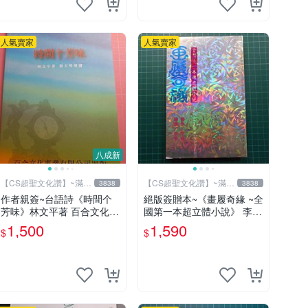
人氣賣家
人氣賣家
八成新
【CS超聖文化讚】~滿千
【CS超聖文化讚】~滿千
3838
3838
元送運
元送運
作者親簽~台語詩《時間个
絕版簽贈本~《畫履奇緣 ~全
芳味》林文平著 百合文化事
國第一本超立體小說》 李奇
業 2006.10初版一刷 附光碟
著 李奇繪圖【CS超聖文化2
1,500
1,590
$
$
【CS超聖文化讚】
讚】