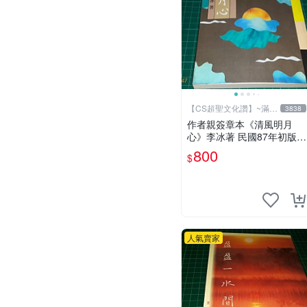
【CS超聖文化讚】~滿千
3838
元送運
作者親簽章本《清風明月
心》李冰著 民國87年初版
山林書局出版 書緣有微斑
800
$
【CS 超聖文化讚】
人氣賣家