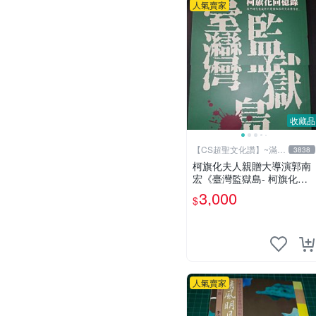
人氣賣家
收藏品
【CS超聖文化讚】~滿千
3838
元送運
柯旗化夫人親贈大導演郭南
宏《臺灣監獄島- 柯旗化回
憶錄》柯旗化著 第一出版社
3,000
$
2002年修訂再版 【CS超聖
文化讚】
人氣賣家