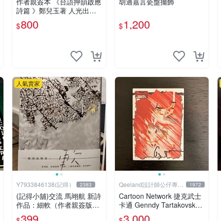
作者親簽本 《台語押韻啟應
胡適嘉言瓷盤擺飾
詩篇 》鄭兒玉著 人光出版
社 2002年初版 9成新 【CS
800
1,200
$
$
超聖文化讚】
人氣賣家
Y7933846138(記得）
Qeeland設計師公仔專賣
2383
1972
店
(記得小舖)交流 馬翊航 新詩
Cartoon Network 捷克武士
作品：細軟（作者親簽版）
卡通 Genndy Tartakovsky
全新 換張景嵐成語蕎張艾亞
親筆簽名 卡片 簽名卡
399
3,000
$
$