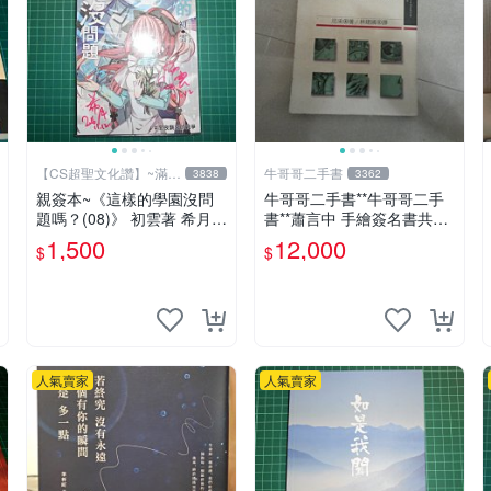
【CS超聖文化讚】~滿千
牛哥哥二手書
3838
3362
元送運
親簽本~《這樣的學園沒問
牛哥哥二手書**牛哥哥二手
題嗎？(08)》 初雲著 希月繪
書**蕭言中 手繪簽名書共1
飛燕文創 書況新【CS超聖
本*查拉圖斯特拉如是說 尼
1,500
12,000
$
$
文化2讚】
采著1989遠流一板共1本
人氣賣家
人氣賣家