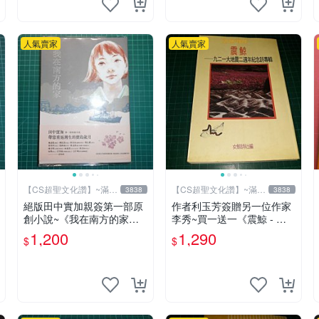
人氣賣家
人氣賣家
【CS超聖文化讚】~滿千
【CS超聖文化讚】~滿千
3838
3838
元送運
元送運
絕版田中實加親簽第一部原
作者利玉芳簽贈另一位作家
創小說~《我在南方的家》
李秀~買一送一《震鯨 - 九
附書套 田中實加 (陳宣儒)著
二一大地震二週年紀念詩專
1,200
1,290
$
$
台灣館 遠流 書況佳
輯》女鯨詩社編 (贈 利玉芳
小詩集)