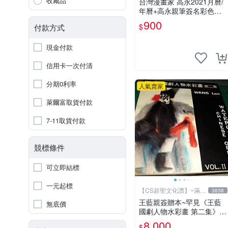
收藏品
台灣漫畫家 高永2021月曆/
年曆+高永親筆簽名彩色圖
卡 梵天變 光學聖女 星座刑
900
$
付款方式
事
現金付款
信用卡一次付清
分期0利率
人氣賣家
萊爾富取貨付款
7-11取貨付款
競標條件
可立即結標
一元起標
【CS超聖文化讚】~滿千
3838
元送運
王藍親簽贈本~罕見《王藍
無底價
國劇人物水彩畫 第二集》大
本 【 CS超聖文化讚】
8,000
$