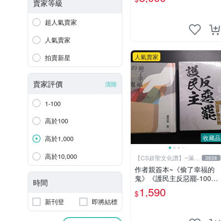
賣家等級
超人氣賣家
人氣賣家
人氣賣家
拍賣新星
賣家評價
清除
1-100
高於100
收藏品
高於1,000
高於10,000
【CS超聖文化讚】~滿千
3838
元送運
作者親簽本~《偷了幸福的
鬼》《護民主反惡罷-100萬
時間
步走大安》二本合售 羅智強
1,590
$
著 精裝小冊【CS超聖文化
新刊登
即將結標
讚】