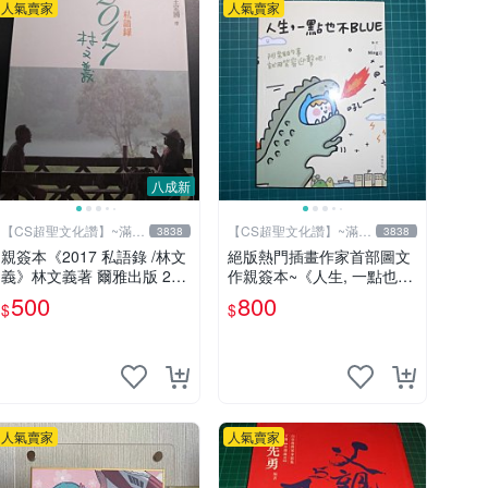
人氣賣家
人氣賣家
八成新
【CS超聖文化讚】~滿千
【CS超聖文化讚】~滿千
3838
3838
元送運
元送運
親簽本《2017 私語錄 /林文
絕版熱門插畫作家首部圖文
義》林文義著 爾雅出版 201
作親簽本~《人生, 一點也不
8年初版【CS超聖文化讚】
BLUE~阿雜的事就用笑容迎
500
800
$
$
擊吧！》Ning著/繪 悅知文
化
人氣賣家
人氣賣家