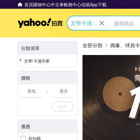
首頁
購物中心
中古車
帳務中心
信箱
App下載
Yahoo拍賣
文學/卡漫作
家
偶像、球員卡
分類清單
文學/卡漫作家
價格
-
確定
優惠
折扣碼