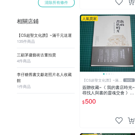
清除所有條件
人氣賣家
相關店鋪
【CS超聖文化讚】~滿千元送運
135件商品
三顧茅廬藝術古董拍賣
4件商品
李仔糖舊書文獻老照片名人收藏
館
【CS超聖文化讚】~滿千
3838
元送運
1件商品
簽贈收藏~《 我的書店時光~
尋找人與書的靈魂交會 》附
書腰 水瓶子著 文經社【CS
500
$
超聖文化2讚】