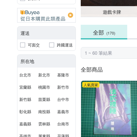
遊戲卡牌
全部
運送
(170)
可面交
跨國運送
1 ~ 60 筆結果
所在地
全部商品
台北市
新北市
基隆市
人氣賣家
宜蘭縣
桃園市
新竹市
新竹縣
苗栗縣
台中市
彰化縣
南投縣
嘉義市
嘉義縣
雲林縣
台南市
高雄市
屏東縣
花蓮縣