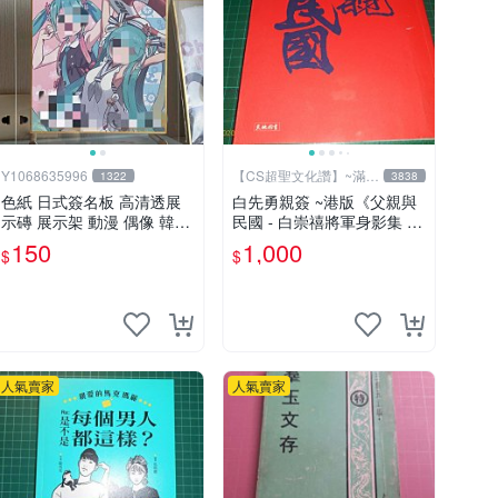
Y1068635996
【CS超聖文化讚】~滿千
1322
3838
元送運
色紙 日式簽名板 高清透展
白先勇親簽 ~港版《父親與
示磚 展示架 動漫 偶像 韓星
民國 - 白崇禧將軍身影集 下
BTS hololive 中號 凹槽150*
冊》白先勇編 天地出版 201
150
1,000
$
$
150mm
2年初版 .香港【CS超聖文
化讚】
人氣賣家
人氣賣家