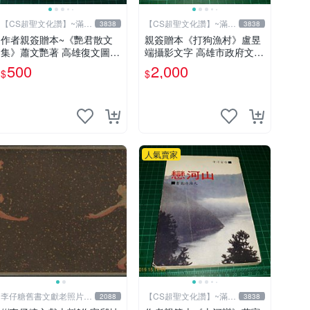
【CS超聖文化讚】~滿千
【CS超聖文化讚】~滿千
3838
3838
元送運
元送運
作者親簽贈本~《艷君散文
親簽贈本《打狗漁村》盧昱
集》蕭文艷著 高雄復文圖書
端攝影文字 高雄市政府文化
1997年修訂版 【CS超聖文
局 2013年初版 【CS超聖文
500
2,000
$
$
化讚】
化讚】
人氣賣家
李仔糖舊書文獻老照片名
【CS超聖文化讚】~滿千
2088
3838
人收藏館
元送運