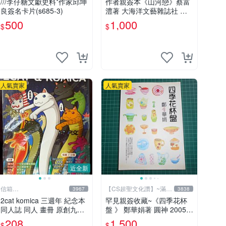
///李仔糖文獻史料*作家邱坤
作者親簽本《山河戀》蔡富
良簽名卡片(s685-3)
澧著 大海洋文藝雜誌社 內
有註記【CS超聖文化讚】
500
1,000
$
$
人氣賣家
人氣賣家
近全新
信箱
【CS超聖文化讚】~滿千
3967
3838
paul600510@yahoo.com.tw
元送運
2cat komica 三週年 紀念本
罕見親簽收藏~《四季花杯
同人誌 同人 畫冊 原創九成
盤 》 鄭華娟著 圓神 2005年
新
初版【CS超聖文化2讚】
208
1,500
$
$