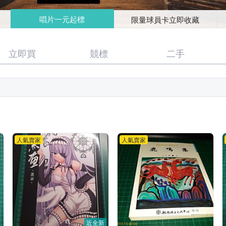
唱片一元起標
限量球員卡立即收藏
立即買
競標
二手
人氣賣家
人氣賣家
近全新