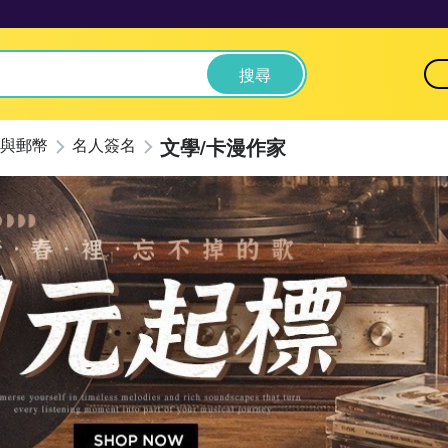
搜尋
文學/卡漫作家
與郵幣
名人簽名