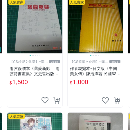
人氣賣家
人氣賣家
【CS超聖文化讚】~滿千
【CS超聖文化讚】~滿千
3838
3838
元送運
元送運
雨弦簽贈本《舊愛新歡 -- 雨
作者親簽本~日文版《中國
弦詩書畫集》文史哲出版社
美女傳》陳浩洋著 民國62年
印 民國85年初版 9成新 【C
6月出版 【CS超聖文化讚】
1,500
1,000
$
$
S超聖文化讚】
人氣賣家