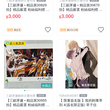
三顧茅廬藝術古董拍賣
三顧茅廬藝術古董拍賣
2075
2075
【三顧茅廬 • 精品第30829
【三顧茅廬 • 精品第30670
拍】精品嚴選 粉絲福利標 日
拍】精品嚴選 粉絲福利標 日
本動漫大師 車田正美簽名照
本動漫大師 車田正美簽名照
3,000
3,000
$
$
片《聖鬥士星矢》！ 特惠起
片《聖鬥士星矢》！ 特惠起
標 無底價
標 無底價
競標
競標
剩2天
剩10小時
超人氣賣家
收藏品
三顧茅廬藝術古董拍賣
Y2643545387
2075
374
【三顧茅廬 • 精品第30955
【 限量簽名版 】龍的飼養準
拍】精品嚴選 粉絲福利標 日
則 4(簽名限定版) 草子信
本動漫大師 車田正美簽名照