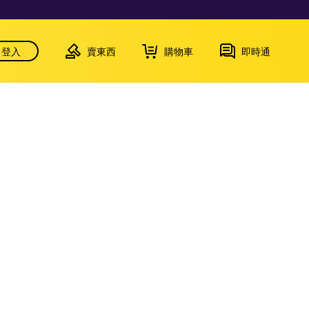
登入
賣東西
購物車
即時通