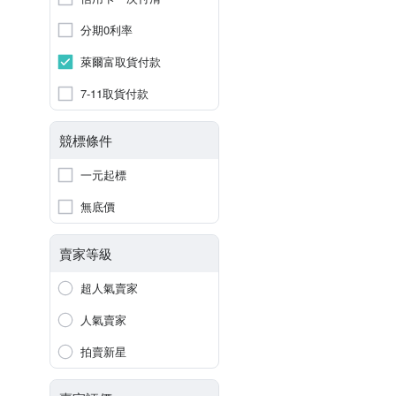
分期0利率
萊爾富取貨付款
7-11取貨付款
競標條件
一元起標
無底價
賣家等級
超人氣賣家
人氣賣家
拍賣新星