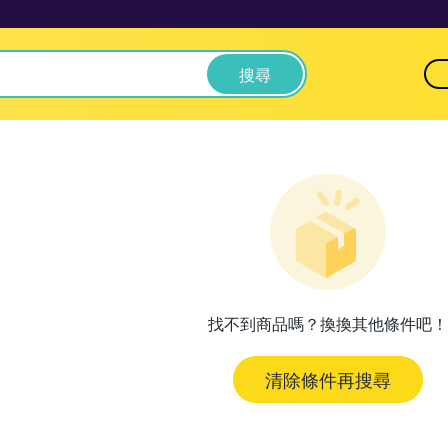
搜尋
找不到商品嗎？換換其他條件吧！
清除條件再搜尋