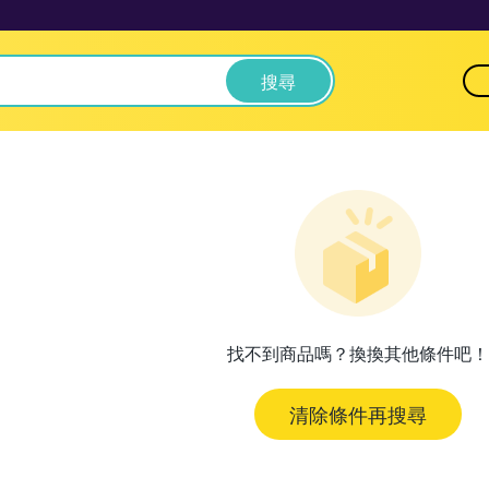
搜尋
找不到商品嗎？換換其他條件吧！
清除條件再搜尋