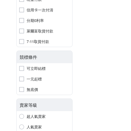
信用卡一次付清
分期0利率
萊爾富取貨付款
7-11取貨付款
競標條件
可立即結標
一元起標
無底價
賣家等級
超人氣賣家
人氣賣家