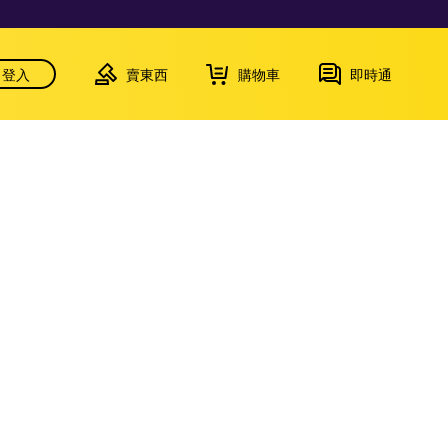
登入
賣東西
購物車
即時通