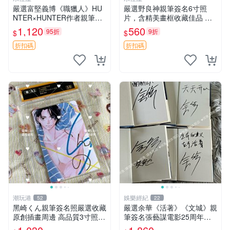
嚴選富堅義博《職獵人》HU
嚴選野良神親筆簽名6寸照
NTER×HUNTER作者親筆簽
片，含精美畫框收藏佳品 單
名照3寸尺寸日版中古隨機發
張或多拍皆可，收藏級親筆簽
1,120
560
95折
9折
$
$
貨 職獵人 富堅義博 簽名照
名周邊推薦 附面簽與好友合
作獲得，獨家珍藏資深粉必備
折扣碼
折扣碼
野良神 簽名照 結婚結
潮玩港
娛樂經紀
52
22
黑崎くん親筆簽名照嚴選收藏
嚴選余華《活著》《文城》親
原創插畫周邊 高品質3寸照片
筆簽名張藝謀電影25周年特
原作者牧野真誦簽名 畫集插
別版小說書 經典文學 面簽確