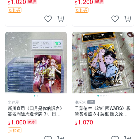
1,020
1,200
95折
95折
$
$
周一、收藏品
附贈 好品收藏 約束のネバー
ランド 紙質 卡磚裝裱
折扣碼
折扣碼
水狸屋
潮玩港
52
新川直司《四月是你的謊言》
千葉侑生《幼稚園WARS》親
簽名周邊周邊卡牌 3寸 日版
筆簽名照 3寸裝框 圖文原稿
中古 默認微瑕 國內發貨 珍藏
嚴選 幼稚園WARS 簽名 照片
1,060
1,070
95折
$
$
紀念 四月是你的謊言 新川直
司 周邊
折扣碼