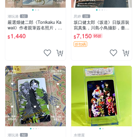
潮玩港
思婷
52
28
嚴選畑健二郎《Tonikaku Ka
坂口健太郎《坂道》日版原裝
waii》作者親筆簽名照片，附
寫真集，川島小鳥攝影，臺灣
原作尺寸3英寸真跡肖像 周邊
旅行主題 簽名清晰 內頁乾淨
1,440
7,150
95折
$
$
非印制限量版收藏品，適合漫
收藏推薦 輕鬆入手 坂道 日本
迷珍藏 簽名照片 畑健二郎 周
坂口健太郎
折扣碼
邊
潮玩港
水狸屋
52