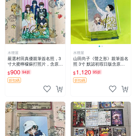
水狸屋
水狸屋
嚴選村田真優親筆簽名照，3
山田尚子《聲之形》親筆簽名
寸大蜜檸檬蘇打照片，含原裝
照 3寸 默認初瑕日版含原裝
卡套。收藏級面簽照，拍後即
卡磚 聲之形 經典 預定
900
1,120
94折
95折
$
$
送！蜜檸檬、照片、簽名照
折扣碼
折扣碼