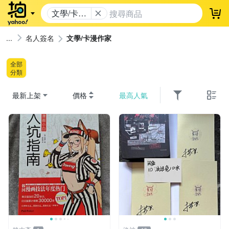
文學/卡漫
登
作家
名人簽名
文學/卡漫作家
全部
分類
最新上架
價格
最高人氣