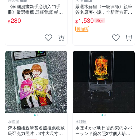
静古斋
洛神
1
19
《韓國漫畫新手必讀入門手
嚴選木蘇里《一級律師》親筆
冊》嚴選推薦 邱鈺萱譯 輔助
簽名原著小說，全新官方正版
學習 漫畫初學、韓漫入門 漫
配收藏證書 一級律師 規格 數
280
1,530
95折
$
$
畫新知 翻譯書籍
字漫畫 周邊品
折扣碼
水狸屋
水狸屋
齊木楠雄親筆簽名照推薦收藏
水ぽすか水明日香約束のネバ
級亞克力照片，3寸大尺寸含
ーランド簽名照3寸個人珍藏
原裝卡磚。 齊木楠雄、麻生
線下簽名包裝嚴實 正版卡磚