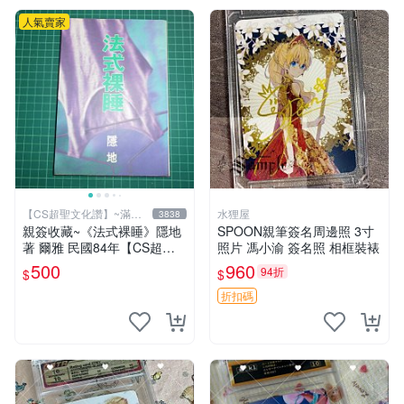
人氣賣家
【CS超聖文化讚】~滿千
水狸屋
3838
元送運
親簽收藏~《法式裸睡》隱地
SPOON親筆簽名周邊照 3寸
著 爾雅 民國84年【CS超聖
照片 馮小渝 簽名照 相框裝裱
文化2讚】
500
960
94折
$
$
折扣碼