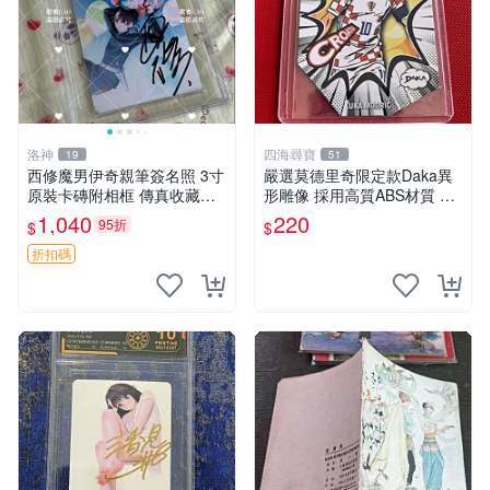
洛神
四海尋寶
19
51
西修魔男伊奇親筆簽名照 3寸
嚴選莫德里奇限定款Daka異
原裝卡磚附相框 傳真收藏推
形雕像 採用高質ABS材質 聲
薦 照片包裝嚴實寄出 周邊 照
光動力顯示 適合收藏家 國際
1,040
220
95折
$
$
片 相框
足壇巨星 異形造型 限量版 A
BS雕像 收藏推薦
折扣碼