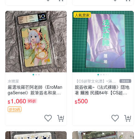
人氣賣家
水狸屋
【CS超聖文化讚】~滿千
3838
元送運
嚴選埃羅芒阿老師《EroMan
親簽收藏~《法式裸睡》隱地
gaSensei》親筆簽名和泉紗
著 爾雅 民國84年【CS超聖
霧、藤田茜照片，3寸大卡磚
文化2讚】
1,060
500
95折
$
$
封存，原圖實拍推薦收藏！和
泉紗霧 藤田茜 照片
折扣碼