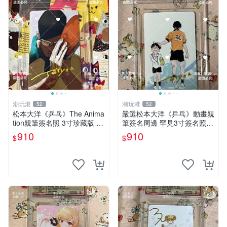
潮玩港
潮玩港
52
52
松本大洋《乒乓》The Anima
嚴選松本大洋《乒乓》動畫親
tion親筆簽名照 3寸珍藏版 動
筆簽名周邊 罕見3寸簽名照
漫周邊 簽名照
卡磚附送 乒乓 動畫 松本大洋
910
910
$
$