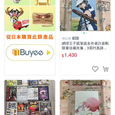
潮玩港
52
網球王子親筆簽名作者許裴剛
限量珍藏肖像，3英吋真跡收
藏品 面簽照片 作者原圖 網球
1,430
$
王子 許裴剛 真跡肖像