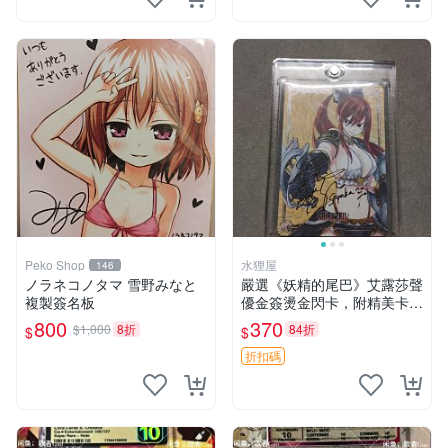
Peko Shop
水狸屋
146
ノラネコノタマ 雪野みなと
嚴選《妖精的尾巴》艾露莎聲
複製簽名板
優金簽燙金閃卡，附精美卡磚
帳面收藏推薦 妖精的尾巴 艾
800
370
$1,000
8折
84折
$
$
露莎 金簽 魔法卡牌 收藏卡
折扣碼