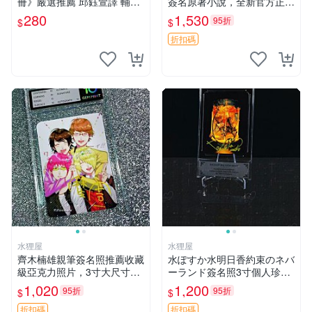
冊》嚴選推薦 邱鈺萱譯 輔助
簽名原著小說，全新官方正版
學習 漫畫初學、韓漫入門 漫
配收藏證書 一級律師 規格 數
280
1,530
95折
$
$
畫新知 翻譯書籍
字漫畫 周邊品
折扣碼
水狸屋
水狸屋
齊木楠雄親筆簽名照推薦收藏
水ぽすか水明日香約束のネバ
級亞克力照片，3寸大尺寸含
ーランド簽名照3寸個人珍藏
原裝卡磚。 齊木楠雄、麻生
線下簽名包裝嚴實 正版卡磚
1,020
1,200
95折
95折
$
$
周一、收藏品
附贈 好品收藏 約束のネバー
ランド 紙質 卡磚裝裱
折扣碼
折扣碼