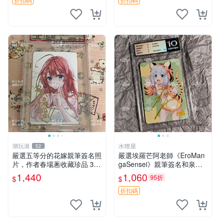
作，戲中人極光君神道完整典
藏。 我不是戲神
潮玩港
水狸屋
52
嚴選五等分的花嫁親筆簽名照
嚴選埃羅芒阿老師《EroMan
片，作者春場蔥收藏珍品 3英
gaSensei》親筆簽名和泉紗
寸個人肖像照 花嫁周邊 現代
霧、藤田茜照片，3寸大卡磚
1,440
1,060
95折
$
$
漫畫周邊
封存，原圖實拍推薦收藏！和
泉紗霧 藤田茜 照片
折扣碼