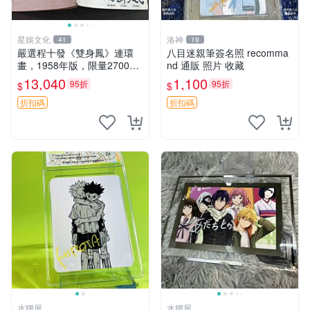
星娛文化
洛神
41
19
嚴選程十發《雙身鳳》連環
八目迷親筆簽名照 recomma
畫，1958年版，限量27000
nd 通販 照片 收藏
冊收藏佳品 一版珍藏、內頁
13,040
1,100
95折
95折
$
$
保存完好 蟲蛀少量封底缺損
連環畫 程十發 程式
折扣碼
折扣碼
水狸屋
水狸屋