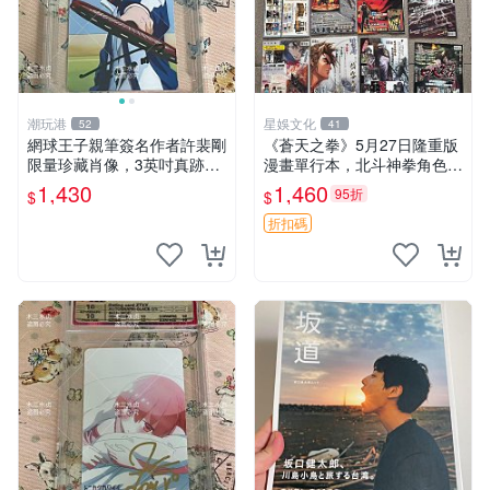
潮玩港
星娛文化
52
41
網球王子親筆簽名作者許裴剛
《蒼天之拳》5月27日隆重版
限量珍藏肖像，3英吋真跡收
漫畫單行本，北斗神拳角色封
藏品 面簽照片 作者原圖 網球
面插圖推薦收藏 北斗神拳 憑
1,430
1,460
95折
$
$
王子 許裴剛 真跡肖像
面 神拳功夫
折扣碼