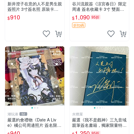
新井澄子在意的人不是男生親
谷川流親簽《涼宮春日》限定
簽照片 3寸簽名照 原裝卡磚
周邊 簽名收藏卡 3寸 雙面展
收藏周邊 親筆簽名照 精品收
示 罕見中古 涼宮春日 苦難
910
1,090
95折
$
$
藏 特別款
救世主
折扣碼
潮玩港
水狸屋
52
嚴選約會禮物《Date A Liv
嚴選《我不是戲神》三九音域
e》橘公司周邊照片 簽名限量
親筆簽名書籍，獨家限量特 S
版 3寸卡磚裝 直接送框 約
igned珍藏，玄幻小說必讀收
940
1,250
95折