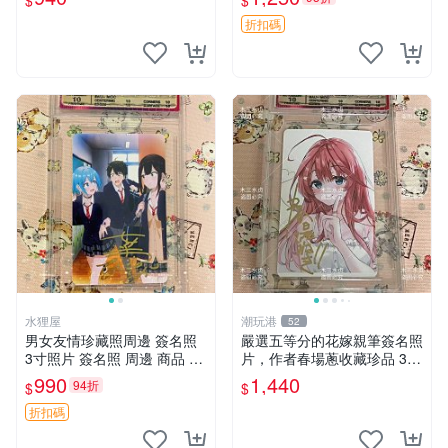
$
$
會、收藏、簽名照
藏。我不是戲神系列最新力
作，戲中人極光君神道完整典
折扣碼
藏。 我不是戲神
水狸屋
潮玩港
52
男女友情珍藏照周邊 簽名照
嚴選五等分的花嫁親筆簽名照
3寸照片 簽名照 周邊 商品 友
片，作者春場蔥收藏珍品 3英
情紀念
寸個人肖像照 花嫁周邊 現代
990
1,440
94折
$
$
漫畫周邊
折扣碼