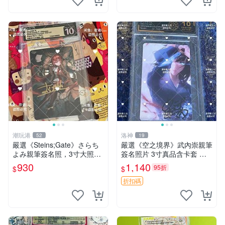
潮玩港
洛神
52
19
嚴選《Steins;Gate》さらち
嚴選《空之境界》武內崇親筆
よみ親筆簽名照，3寸大照片
簽名照片 3寸真品含卡套 實
附原裝卡磚。收藏家直供，限
拍美照 古早收藏 經典角色 漫
930
1,140
95折
$
$
量珍藏。 さらちよmi 作者 簽
畫周邊 簽名照 原畫
名照 Steins;Gate 著
折扣碼