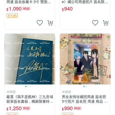
周邊 簽名收藏卡 3寸 雙面展
e》橘公司周邊照片 簽名限量
示 罕見中古 涼宮春日 苦難
版 3寸卡磚裝 直接送框 約
1,090
940
95折
$
$
救世主
會、收藏、簽名照
折扣碼
水狸屋
水狸屋
嚴選《我不是戲神》三九音域
男女友情珍藏照周邊 簽名照
親筆簽名書籍，獨家限量特 S
3寸照片 簽名照 周邊 商品 友
igned珍藏，玄幻小說必讀收
情紀念
1,250
990
95折
94折
$
$
藏。我不是戲神系列最新力
折扣碼
折扣碼