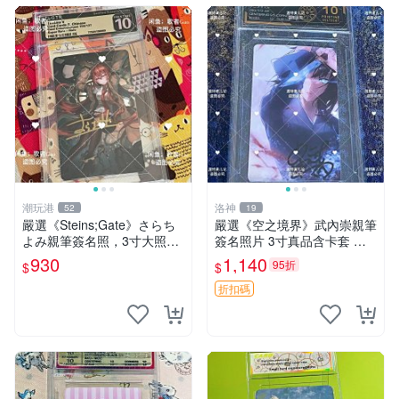
潮玩港
洛神
52
19
嚴選《Steins;Gate》さらち
嚴選《空之境界》武內崇親筆
よみ親筆簽名照，3寸大照片
簽名照片 3寸真品含卡套 實
附原裝卡磚。收藏家直供，限
拍美照 古早收藏 經典角色 漫
930
1,140
95折
$
$
量珍藏。 さらちよmi 作者 簽
畫周邊 簽名照 原畫
名照 Steins;Gate 著
折扣碼