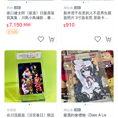
思婷
潮玩港
28
52
坂口健太郎《坂道》日版原裝
新井澄子在意的人不是男生親
寫真集，川島小鳥攝影，臺灣
簽照片 3寸簽名照 原裝卡磚
旅行主題 簽名清晰 內頁乾淨
收藏周邊 親筆簽名照 精品收
7,150
910
95折
$
$
收藏推薦 輕鬆入手 坂道 日本
藏 特別款
坂口健太郎
折扣碼
水狸屋
潮玩港
52
谷川流親簽《涼宮春日》限定
嚴選約會禮物《Date A Liv