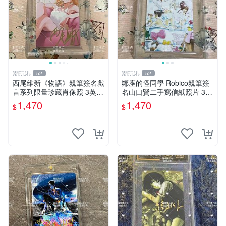
潮玩港
潮玩港
52
52
西尾維新《物語》親筆簽名戲
鄰座的怪同學 Robico親筆簽
言系列限量珍藏肖像照 3英寸
名山口賢二手寫信紙照片 3英
收藏家私人典藏 物語系列 親
寸收藏珍藏 鄰座的怪同學 自
1,470
1,470
$
$
筆簽名 戲言 照片
帶簽名紀念照 山口賢二羅比
科限量版 3寸相片珍藏 鄰座
的怪同學