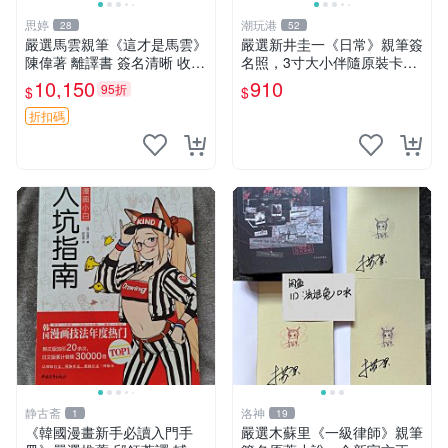
思婷
潮玩港
28
52
嚴選馬雲親筆《這才是馬雲》
嚴選新井圭一《日常》親筆簽
陳偉著 離譯書 簽名清晰 收藏
名照，3寸大小伴隨原裝卡
推薦 離譯書 簽名本 陳偉著作
磚，適合收藏 日常生活、藝
10,150
910
95折
$
$
術品、 SignedPhoto
折扣碼
静古斋
洛神
1
19
《韓國漫畫新手必讀入門手
嚴選木蘇里《一級律師》親筆