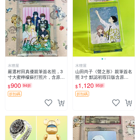
水狸屋
水狸屋
嚴選村田真優親筆簽名照，3
山田尚子《聲之形》親筆簽名
寸大蜜檸檬蘇打照片，含原裝
照 3寸 默認初瑕日版含原裝
卡套。收藏級面簽照，拍後即
卡磚 聲之形 經典 預定
900
1,120
94折
95折
$
$
送！蜜檸檬、照片、簽名照
折扣碼
折扣碼