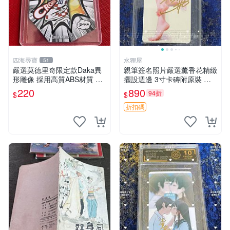
四海尋寶
水狸屋
51
嚴選莫德里奇限定款Daka異
親筆簽名照片嚴選薰香花精緻
形雕像 採用高質ABS材質 聲
擺設週邊 3寸卡磚附原裝 薰
光動力顯示 適合收藏家 國際
香花 精緻擺設 筆記本周邊
220
890
94折
$
$
足壇巨星 異形造型 限量版 A
BS雕像 收藏推薦
折扣碼