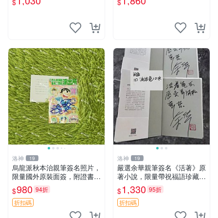
1,030
1,860
$
$
畫周邊 3寸卡磚附送
認 活著 文城 張藝謀
洛神
洛神
19
19
烏龍派秋本治親筆簽名照片，
嚴選余華親筆簽名《活著》原
限量國外原裝面簽，附證書確
著小說，限量帶祝福語珍藏版
認，6寸清晰筆跡，動漫收藏
實拍展示，收到保證原貌，發
980
1,330
94折
95折
$
$
推薦 動漫、簽名照、收藏品
貨前再拍確認 親筆、簽名
書、文學收藏
折扣碼
折扣碼