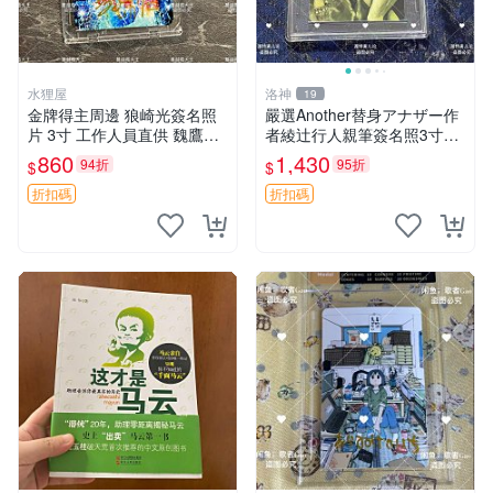
水狸屋
洛神
19
金牌得主周邊 狼崎光簽名照
嚴選Another替身アナザー作
片 3寸 工作人員直供 魏鷹純
者綾辻行人親筆簽名照3寸照
藝術品 攝影作品推薦 帝國祈
片含原裝卡磚實拍 Another替
860
1,430
94折
95折
$
$
禱精選 夜鷹純 質地鑽石級 攝
身 アナザー 作者 簽名 照片
影周邊 攝影 照片收藏
卡磚 實物
折扣碼
折扣碼