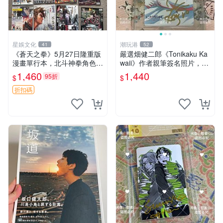
星娛文化
潮玩港
41
52
《蒼天之拳》5月27日隆重版
嚴選畑健二郎《Tonikaku Ka
漫畫單行本，北斗神拳角色封
waii》作者親筆簽名照片，附
面插圖推薦收藏 北斗神拳 憑
原作尺寸3英寸真跡肖像 周邊
1,460
1,440
95折
$
$
面 神拳功夫
非印制限量版收藏品，適合漫
迷珍藏 簽名照片 畑健二郎 周
折扣碼
邊