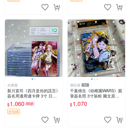
水狸屋
潮玩港
52
新川直司《四月是你的謊言》
千葉侑生《幼稚園WARS》親
簽名周邊周邊卡牌 3寸 日版
筆簽名照 3寸裝框 圖文原稿
中古 默認微瑕 國內發貨 珍藏
嚴選 幼稚園WARS 簽名 照片
1,060
1,070
95折
$
$
紀念 四月是你的謊言 新川直
司 周邊
折扣碼