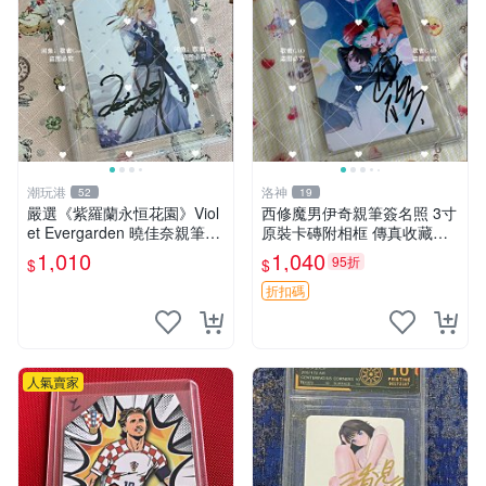
潮玩港
洛神
52
19
嚴選《紫羅蘭永恒花園》Viol
西修魔男伊奇親筆簽名照 3寸
et Evergarden 曉佳奈親筆簽
原裝卡磚附相框 傳真收藏推
名周邊 3寸照片 亞克力卡片
薦 照片包裝嚴實寄出 周邊 照
1,010
1,040
95折
$
$
簽名照 紫羅蘭永恒花園 小說
片 相框
簽名照
折扣碼
人氣賣家