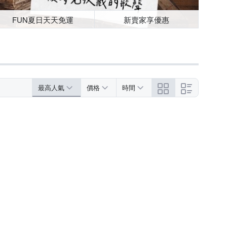
FUN夏日天天免運
新賣家享優惠
最高人氣
價格
時間