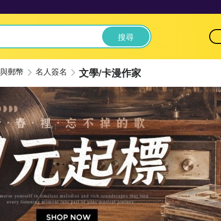
搜尋
文學/卡漫作家
與郵幣
名人簽名