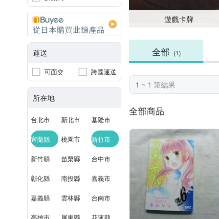
遊戲卡牌
全部
運送
(1)
可面交
跨國運送
1 ~ 1 筆結果
所在地
全部商品
台北市
新北市
基隆市
宜蘭縣
桃園市
新竹市
新竹縣
苗栗縣
台中市
彰化縣
南投縣
嘉義市
嘉義縣
雲林縣
台南市
高雄市
屏東縣
花蓮縣