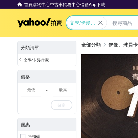
首頁
購物中心
中古車
帳務中心
信箱
App下載
Yahoo拍賣
文學/卡漫作
家
偶像、球員卡
分類清單
文學/卡漫作家
價格
-
確定
優惠
折扣碼