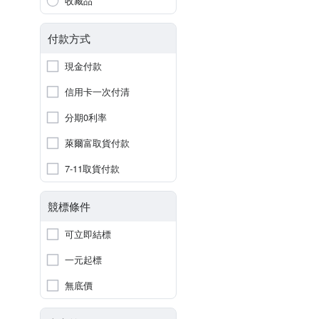
收藏品
付款方式
現金付款
信用卡一次付清
分期0利率
萊爾富取貨付款
7-11取貨付款
競標條件
可立即結標
一元起標
無底價