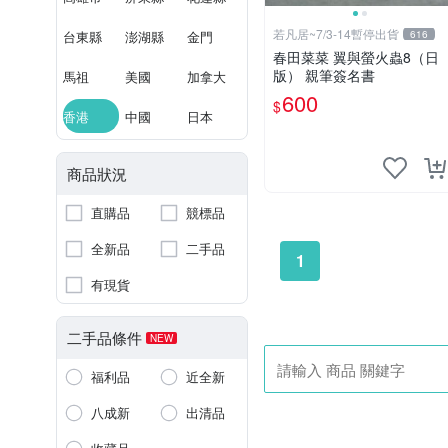
若凡居~7/3-14暫停出貨
台東縣
澎湖縣
金門
616
春田菜菜 翼與螢火蟲8（日
版） 親筆簽名書
馬祖
美國
加拿大
600
$
香港
中國
日本
商品狀況
直購品
競標品
全新品
二手品
1
有現貨
二手品條件
NEW
福利品
近全新
八成新
出清品