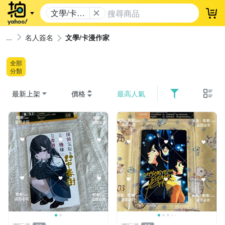
文學/卡漫
登
作家
名人簽名
文學/卡漫作家
全部
分類
最新上架
價格
最高人氣