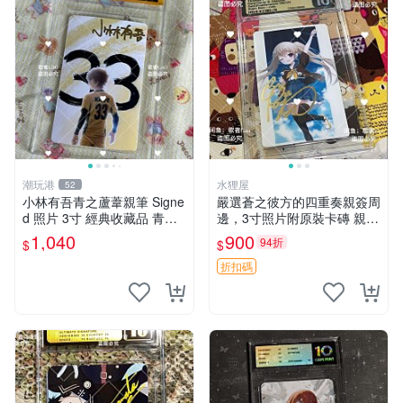
潮玩港
水狸屋
52
小林有吾青之蘆葦親筆 Signe
嚴選蒼之彼方的四重奏親簽周
d 照片 3寸 經典收藏品 青之
邊，3寸照片附原裝卡磚 親簽
蘆葦限量版 周邊 相框裝裱 青
照 收藏級 影印品 杜蕾斯相紙
1,040
900
94折
$
$
之蘆葦 簽名照 小林有吾
質地 限量版 Aokana Four Rh
ythm 藍光紀念照 簽名
折扣碼