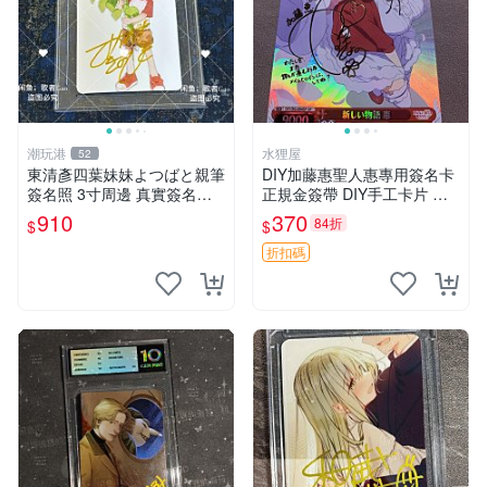
潮玩港
水狸屋
52
東清彥四葉妹妹よつばと親筆
DIY加藤惠聖人惠專用簽名卡
簽名照 3寸周邊 真實簽名收
正規金簽帶 DIY手工卡片 不
藏品 相框相紙包裝 よつばと
同於市售版本 卡片尺寸嚴選1
910
370
84折
$
$
四葉妹妹 東清彥
00mm 原創設計無返修 聖人
惠 簽名卡 加藤惠
折扣碼