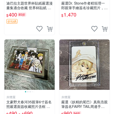
迪巴拉主題世界杯貼紙嚴選漫
嚴選Dr. Stone作者稻垣理一
畫集適合收藏 世界杯貼紙 迪
郎親筆手繪簽名珍藏照片，3
巴拉 漫畫
英寸真品實拍 石紀、DoctorS
400
1,470
85折
$
$
tone、收藏
折扣碼
水狸屋
水狸屋
文豪野犬春河35親筆6寸簽名
嚴選《妖精的尾巴》真島浩親
照嚴選面簽收藏照片含框 文
筆簽名FAIRY TAIL周邊手寫
豪野犬簽名周邊 照片 標籤
限量收藏 尺寸3寸 日本回憶
490 -
690
960
94折