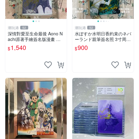
潮玩港
潮玩港
52
52
深情對愛至生命最後 Aono N
水ぽすか水明日香約束のネバ
achi原著手繪簽名版漫畫 親
ーランド親筆簽名照 3寸周邊
筆簽名限定收藏 命終不渝之
照片 面簽正品 簽名照周邊
1,540
900
$
$
戀情 漫畫珍藏品