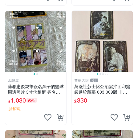
水狸屋
董爺古玩
61
藤卷忠俊親筆簽名黑子的籃球
萬漫社莎士比亞泊雲拌面印簽
周邊照片 3寸含相框 簽名照
嚴選珍藏張 003 009版 非標
簽名真跡 黑籃周邊
新品收藏限量 泊雲拌面 莎士
1,030
330
95折
$
$
比亞 印簽
折扣碼