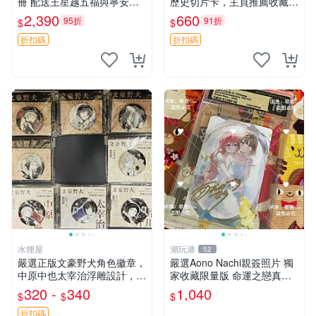
冊 配送王星越五福與寧安特
歷史切片卡，主頁推薦收藏更
別卡 超值收藏推薦 光之來處
多親拆好卡 歷史切片卡 托爾
2,390
660
95折
91折
$
$
王星越 插畫 極具收藏價值 寧
斯泰 荷馬 黑格爾
安典藏卡 限量收藏
折扣碼
折扣碼
水狸屋
潮玩港
52
嚴選正版文豪野犬角色徽章，
嚴選Aono Nachi親簽照片 獨
中原中也太宰治浮雕設計，5
家收藏限量版 命運之戀真跡
8mm馬口鐵質吧唧徽章，有
簽名 命運之戀 親簽照 愛的告
320 -
340
1,040
$
$
$
原袋可對光確認。國谷正品保
白
障，適合收藏。 中原中也 浮
折扣碼