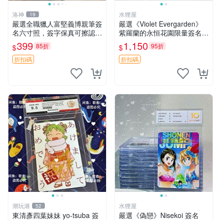
洛神
水狸屋
19
嚴選全職獵人富堅義博親筆簽
嚴選《Violet Evergarden》
名六寸照，簽字保真可擦認，
紫羅蘭的永恒花園限量簽名
全新收藏好物，限量發售 全
卡，3寸帶原裝卡磚 日本中古
399
1,150
85折
95折
$
$
職獵人 富堅義博 簽名照片
收藏推薦 薇爾莉特 曜佳奈 筆
記本
折扣碼
折扣碼
潮玩港
水狸屋
52
東清彥四葉妹妹 yo-tsuba 簽
嚴選《偽戀》Nisekoi 簽名