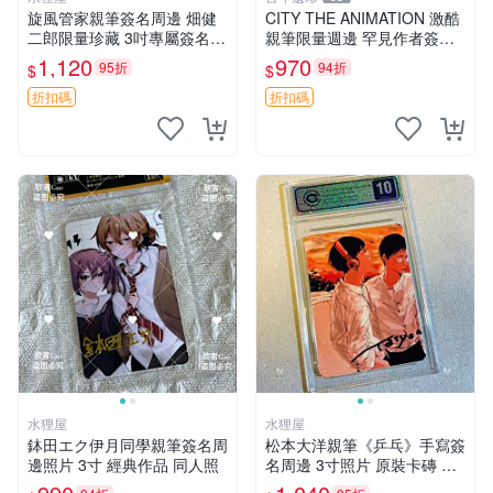
旋風管家親筆簽名周邊 畑健
CITY THE ANIMATION 激酷
二郎限量珍藏 3吋專屬簽名照
親筆限量週邊 罕見作者簽名
日本正版中古 正規卡磚附送
收藏 現代潮流擺飾 9x9cm 專
1,120
970
95折
94折
$
$
旋風管家 畑健二郎 簽名照
家推薦 國際珍藏款 周邊 照片
周邊 尺寸 收藏品
折扣碼
折扣碼
水狸屋
水狸屋
鉢田エク伊月同學親筆簽名周
松本大洋親筆《乒乓》手寫簽
邊照片 3寸 經典作品 同人照
名周邊 3寸照片 原裝卡磚 收
藏好物 乒乓 The Animation