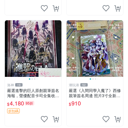
洛神
潮玩港
19
52
嚴選進擊的巨人原創親筆簽名
嚴選《入間同學入魔了》西修
海報，聲優配音卡司全集收藏
親筆簽名周邊 照片3寸全新含
推薦 艾倫、三笠、阿明、埃
卡磚 收藏推薦 鏡像照片 周邊
4,180
910
95折
$
$
爾文巨細靡遺肖像照
收藏
折扣碼