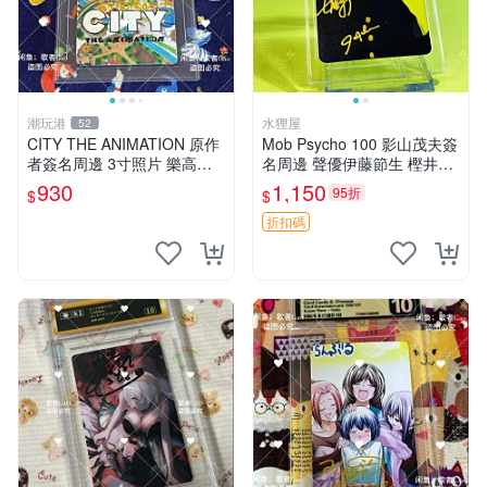
潮玩港
水狸屋
52
CITY THE ANIMATION 原作
Mob Psycho 100 影山茂夫簽
者簽名周邊 3寸照片 樂高卡
名周邊 聲優伊藤節生 樫井孝
磚 自製限量版 nichijou city th
宏真跡 馴良新隆親筆簽名照
930
1,150
95折
$
$
e animation 簽名照 卡
3寸裝幀原盒 中古珍藏 靈幻
新隆 Mob Psycho
折扣碼