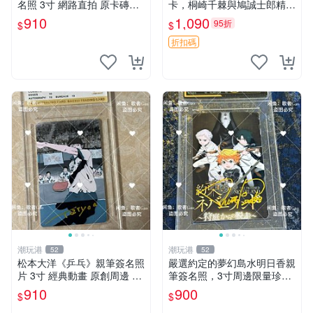
名照 3寸 網路直拍 原卡磚包
卡，桐崎千棘與鳩誠士郎精美
裝 發行限量 規格精細 收藏推
周邊，3寸日版中古帶原裝卡
910
1,090
95折
$
$
薦 yo-tsuba 簽名照 四葉妹妹
磚，國內直郵 偽戀 Nisekoi
收藏版
簽名卡 桐崎千棘
折扣碼
潮玩港
潮玩港
52
52
松本大洋《乒乓》親筆簽名照
嚴選約定的夢幻島水明日香親
片 3寸 經典動畫 原創周邊 經
筆簽名照，3寸周邊限量珍藏
典動漫 周邊收藏 照片卡磚
紙質佳 附卡磚 約定的夢幻島
910
900
$
$
筆記本 名人照