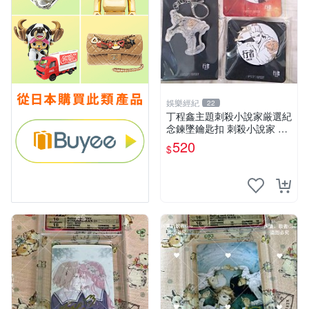
娛樂經紀
22
丁程鑫主題刺殺小說家厳選紀
念鍊墜鑰匙扣 刺殺小說家 丁
程鑫 鍊墜
520
$