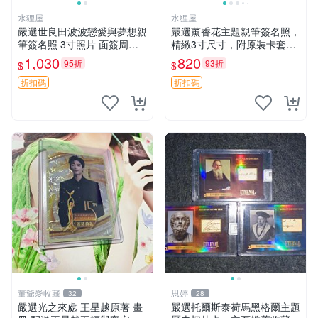
水狸屋
水狸屋
嚴選世良田波波戀愛與夢想親
嚴選薰香花主題親筆簽名照，
筆簽名照 3寸照片 面簽周邊
精緻3寸尺寸，附原裝卡套。
照片卡磚
收藏級品相，值得珍藏。 薰
1,030
820
95折
93折
$
$
香花 花卉 照片
折扣碼
折扣碼
董爺愛收藏
思婷
32
28
嚴選光之來處 王星越原著 畫
嚴選托爾斯泰荷馬黑格爾主題