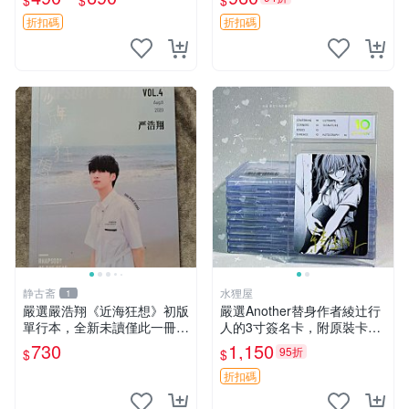
$
$
$
版中古 妖精的尾巴 周邊 FAIR
Y_TAIL
折扣碼
折扣碼
静古斋
水狸屋
1
嚴選嚴浩翔《近海狂想》初版
嚴選Another替身作者綾辻行
單行本，全新未讀僅此一冊
人的3寸簽名卡，附原裝卡
近海狂想 嚴浩翔 初版單行本
磚。國內直郵快速到貨。 An
730
1,150
95折
$
$
other 替身 綾辻行人 簽名卡
周邊
折扣碼