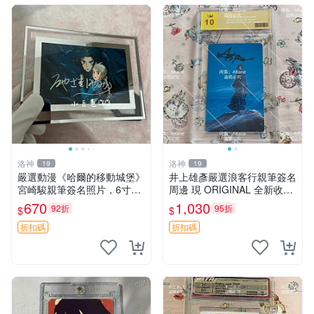
洛神
洛神
19
19
嚴選動漫《哈爾的移動城堡》
井上雄彥嚴選浪客行親筆簽名
宮崎駿親筆簽名照片，6寸含
周邊 現 ORIGINAL 全新收藏
框珍藏版 哈爾的移動城堡 簽
相框附卡磚 尺寸適中 浪客行
670
1,030
92折
95折
$
$
名照 公仔周邊
筆 記念照
折扣碼
折扣碼