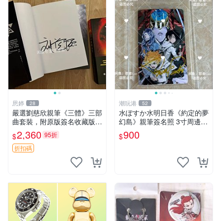
思婷
潮玩港
28
52
嚴選劉慈欣親筆《三體》三部
水ぽすか水明日香《約定的夢
曲套裝，附原版簽名收藏版
幻島》親筆簽名照 3寸周邊照
三體 規格完整 網拍無疑真品
片 簽名真跡 約束のネバーラ
2,360
900
95折
$
$
收藏推薦 《三體》全系列親
ンド 周邊 照片收藏 水明日香
筆簽名版 電影原著珍藏必備
網路握手會簽名周邊 照片
折扣碼
劉慈欣 《三體》