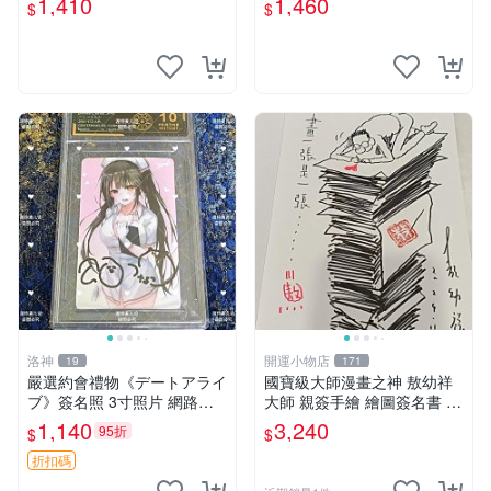
1,410
1,460
$
$
家原創 約3x5.5cm 簽名版 國
際帶回國 東京Revengers
洛神
開運小物店
19
171
嚴選約會禮物《デートアライ
國寶級大師漫畫之神 敖幼祥
ブ》簽名照 3寸照片 網路原
大師 親簽手繪 繪圖簽名書 機
圖 實物美 希望與你見面 デー
會難得敖大師一輩子繪圖創作
1,140
3,240
95折
$
$
トアライブ 簽名照 收藏品
多年有一句老師最金典名言
「畫一張是一張」圖
折扣碼