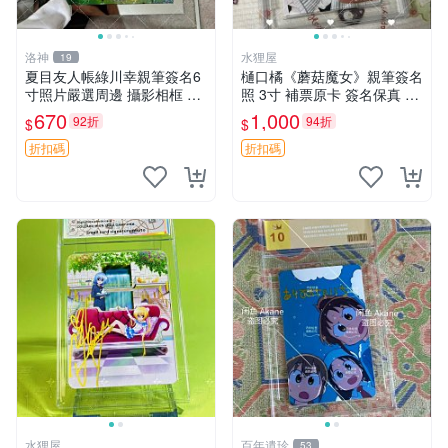
洛神
水狸屋
19
夏目友人帳綠川幸親筆簽名6
樋口橘《蘑菇魔女》親筆簽名
寸照片嚴選周邊 攝影相框 網
照 3寸 補票原卡 簽名保真 收
路認證 夏目友人帳收藏 簽名
藏推薦 蘑菇魔女 樋口橘 照片
670
1,000
92折
94折
$
$
照 6寸
折扣碼
折扣碼
水狸屋
百年遺珍
53