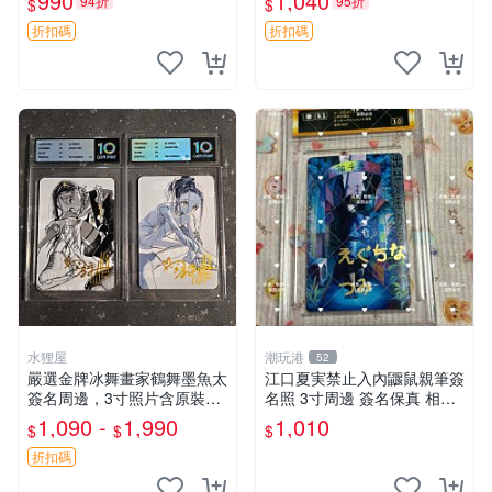
990
1,040
94折
95折
$
$
松本大洋 簽名 周邊 注記：此
商品為作者親筆簽名，附原
折扣碼
折扣碼
水狸屋
潮玩港
52
嚴選金牌冰舞畫家鶴舞墨魚太
江口夏実禁止入內鼴鼠親筆簽
簽名周邊，3寸照片含原裝卡
名照 3寸周邊 簽名保真 相框
磚。收藏自用，面簽確保證
包裝 禁止入內 麵簽 周邊 親
1,090 -
1,990
1,010
$
$
$
實。 冰舞 簽名 周邊
筆簽名 時尚周邊 原裝卡磚
折扣碼