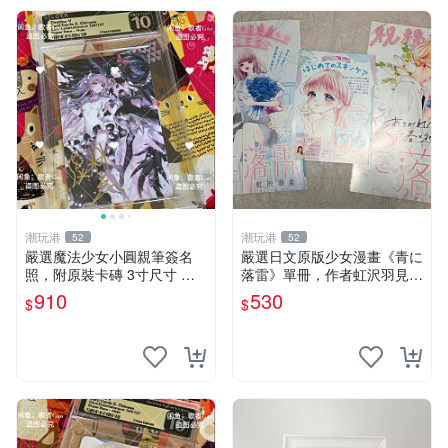
潮玩港
潮玩港
52
52
嚴選魔法少女小圓親筆簽名
嚴選日文原版少女漫畫《青に
照，附原裝卡磚 3寸尺寸 親
落雷》單冊，作者虹沢羽見精
簽紀念品 小圓周邊 畫集 監督
心創作，封面藍玫瑰情侶插畫
910
530
$
$
親筆
唯美動人， STORY 32 及カ
ラー41P 精彩內容，品相良
好如新。少女