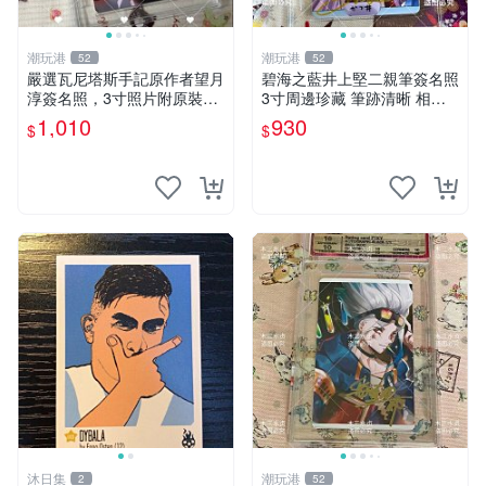
潮玩港
潮玩港
52
52
嚴選瓦尼塔斯手記原作者望月
碧海之藍井上堅二親筆簽名照
淳簽名照，3寸照片附原裝卡
3寸周邊珍藏 筆跡清晰 相框
磚。 簽名保真收藏相框裝裱
精美 碧海之藍 簽名照片 井上
1,010
930
$
$
隨行發送 照片 簽名周邊 望月
堅二 周邊品
淳
沐日集
潮玩港
2
52