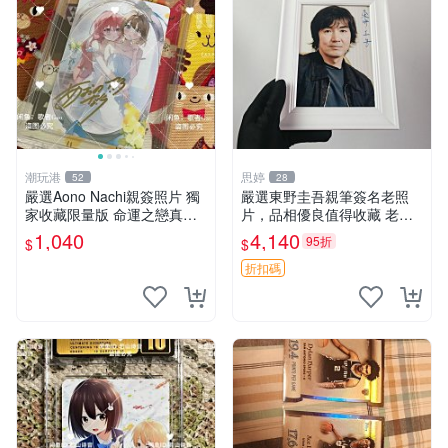
潮玩港
思婷
52
28
嚴選Aono Nachi親簽照片 獨
嚴選東野圭吾親筆簽名老照
家收藏限量版 命運之戀真跡
片，品相優良值得收藏 老照
簽名 命運之戀 親簽照 愛的告
片 署名 字畫 限量版
1,040
4,140
95折
$
$
白
折扣碼