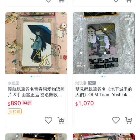
水狸屋
潮玩港
52
渡航親筆簽名青春戀愛物語照
雙見醉親筆簽名《地下城里的
片 3寸 面簽正品 簽名照收藏
人們》OLM Team Yoshioka
推薦 電腦 動畫 原創漫畫
親簽照 限量珍藏 3寸照片 收
890
1,070
94折
$
$
藏佳品 地下城 OLML Yoshio
ka
折扣碼