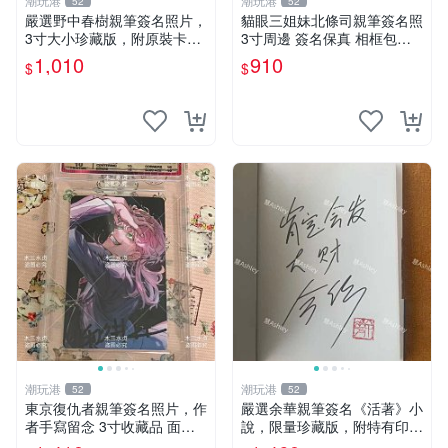
潮玩港
潮玩港
52
52
嚴選野中春樹親筆簽名照片，
貓眼三姐妹北條司親筆簽名照
3寸大小珍藏版，附原裝卡
3寸周邊 簽名保真 相框包裝
磚。青春探偵迷必收！ 青春
貓眼三姐妹 北條司 周邊 貓眼
1,010
910
$
$
時代、探案主題 現場簽名照
三姐妹 簽名照 包裝相框
收藏品
潮玩港
潮玩港
52
52
東京復仇者親筆簽名照片，作
嚴選余華親筆簽名《活著》小
者手寫留念 3寸收藏品 面簽
說，限量珍藏版，附特有印
珍藏 東京裡ベンジャーズ 畫
章。 活著 小說 簽名書