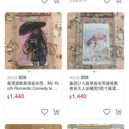
近期銷量1件
潮玩港
潮玩港
52
52
嚴選渡航親筆簽名照，My Yo
藤原ひろ親筆簽名周邊推薦
uth Romantic Comedy Is Wr
會長大人珍藏照3英寸嚴選女
ong限量收藏版 青春戀愛物語
仆紀念品 面簽收藏 會長大人
1,440
1,440
$
$
原創 漫畫周邊
簽名照 女仆照 面簽收藏