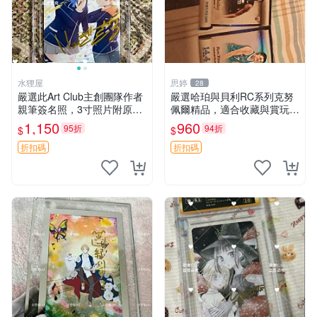
水狸屋
思婷
28
嚴選此Art Club主創團隊作者
嚴選哈珀與貝利RC系列克努
親筆簽名照，3寸照片附原裝
佩爾精品，適合收藏與賞玩 R
卡磚。收藏級面簽照，適合藝
C 玩具 陶瓷
1,150
960
95折
94折
$
$
術愛好者收藏與展示。 3寸
簽名 照片
折扣碼
折扣碼