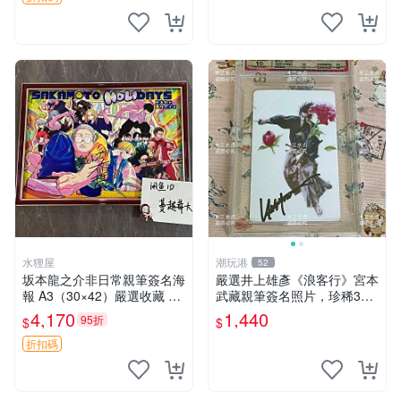
雕徽章 文豪野犬
水狸屋
潮玩港
52
坂本龍之介非日常親筆簽名海
嚴選井上雄彥《浪客行》宮本
報 A3（30×42）嚴選收藏 真
武藏親筆簽名照片，珍稀3英
實面簽國外珍藏 親筆簽名版
寸國外直帶原圖實物 浪客行
4,170
1,440
95折
$
$
非日常收藏海報 坂本龍之介
紙質 簽名 宮本武藏
A3 規格 30x42
折扣碼