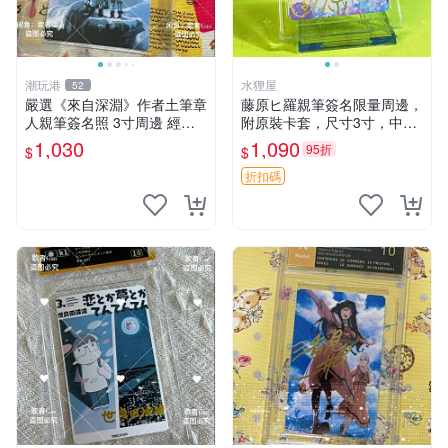
潮玩港
水狸屋
52
嚴選《來自深淵》作者土筆章
藤原ヒ羅親筆簽名限量周邊，
人親筆簽名照 3寸周邊 經典
附原裝卡套，尺寸3寸，中古
卡磚 相片拍賣 深淵 Made in
輕瑕 會長大人 親筆 簽名 周
1,030
1,090
95折
$
$
Abyss 土筆章人 照片
邊 卡套 3寸 中古初瑕
折扣碼