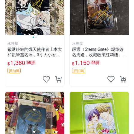
水狸屋
水狸屋
嚴選終結的熾天使作者山本大
嚴選《Steins;Gate》親筆簽
和親筆簽名照，3寸大小附原
名周邊，收藏牧瀨紅莉棲、椎
裝卡磚 終結的熾天使 簽名照
名真由理、菲利斯喵喵人氣卡
1,360
1,150
95折
95折
$
$
片 親筆簽名周邊
牌 簽字照片 牧瀨紅莉棲 椎名
真由理
折扣碼
折扣碼