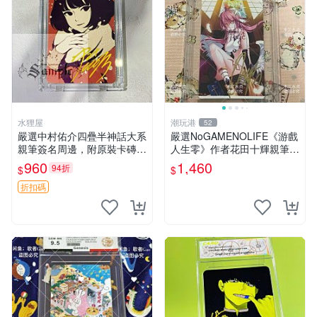
水狸屋
潮玩港
52
嚴選中村佑介四疊半神話大系
嚴選NoGAMENOLIFE《游戲
親筆簽名周邊，附原裝卡磚
人生零》作者花田十輝親筆簽
亞克力照片 3寸大小 簽名照
名照片，3英寸真品收藏。簽
960
1,460
94折
$
$
收藏級 周邊商品
名經典角色周邊推薦收藏。
游戲人生零 花田十輝 簽名照
折扣碼