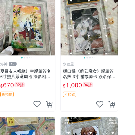
洛神
水狸屋
19
夏目友人帳綠川幸親筆簽名
樋口橘《蘑菇魔女》親筆簽
6寸照片嚴選周邊 攝影相框
名照 3寸 補票原卡 簽名保真
網路認證 夏目友人帳收藏
收藏推薦 蘑菇魔女 樋口橘
670
1,000
92折
94折
$
$
簽名照 6寸
照片
折扣碼
折扣碼