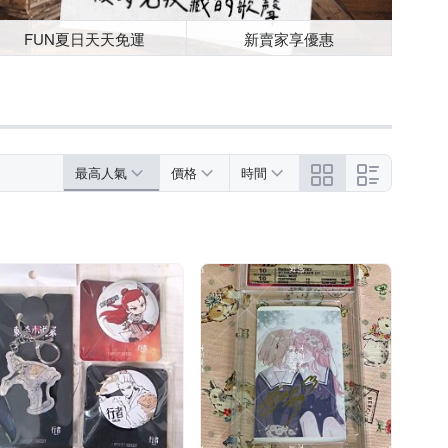
FUN夏日天天免運
新賣家享優惠
最高人氣
價格
時間