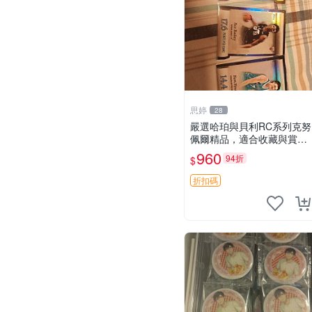
思婷
28
嚴選哈珀與貝利RC系列克努
佩爾精品，適合收藏與賞玩
RC 玩具 陶瓷
960
94折
$
折扣碼