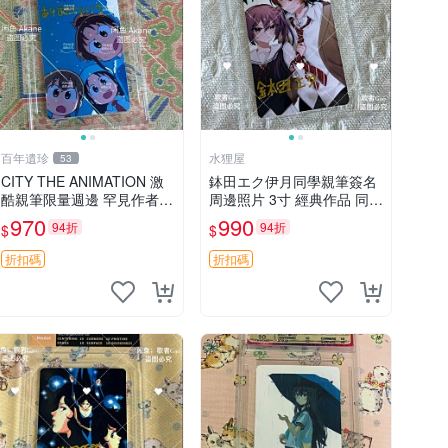
百年遺珍
水狸屋
53
CITY THE ANIMATION 激
鉢田エク伊月同學親筆簽名
酷親筆限量週邊 罕見作者簽
周邊照片 3寸 經典作品 同人
名收藏 現代潮流擺飾 9x9c
照
970
990
94折
94折
$
$
m 專家推薦 國際珍藏款 周
邊 照片周邊 尺寸 收藏品
折扣碼
折扣碼