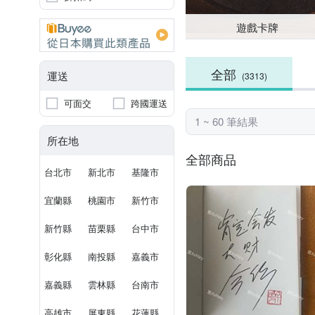
遊戲卡牌
全部
運送
(3313)
可面交
跨國運送
1 ~ 60 筆結果
所在地
全部商品
台北市
新北市
基隆市
宜蘭縣
桃園市
新竹市
新竹縣
苗栗縣
台中市
彰化縣
南投縣
嘉義市
嘉義縣
雲林縣
台南市
高雄市
屏東縣
花蓮縣