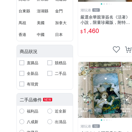
潮玩港
台東縣
澎湖縣
金門
52
嚴選余華親筆簽名《活著》
小說，限量珍藏版，附特有
馬祖
美國
加拿大
印章。 活著 小說 簽名書
1,460
$
香港
中國
日本
商品狀況
直購品
競標品
全新品
二手品
有現貨
二手品條件
NEW
福利品
近全新
八成新
出清品
潮玩港
52