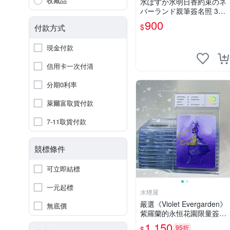
收藏品
水ぽすか水明日香約束のネ
バーランド親筆簽名照 3寸
周邊照片 面簽正品 簽名照
900
$
付款方式
周邊
現金付款
信用卡一次付清
分期0利率
萊爾富取貨付款
7-11取貨付款
競標條件
可立即結標
一元起標
水狸屋
嚴選《Violet Evergarden》
無底價
紫羅蘭的永恒花園限量簽名
卡，3寸帶原裝卡磚 日本中
1,150
95折
$