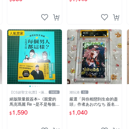
物語 原創 漫畫周邊
人氣賣家
【CS超聖文化讚】~滿千
潮玩港
3838
52
元送運
絕版限量親簽本~《親愛的
嚴選「與你相戀到生命的盡
馬克瑪麗 Re ~是不是每個男
頭」作者あおのなち 簽名照
人都這樣？（附贈快速通關
片 3寸原裝卡磚 親筆簽名照
1,590
1,040
$
$
信封）》附書腰 歐馬克 吳
收藏佳品 周邊限定 照片拍
瑪麗繪三采 書新
賣