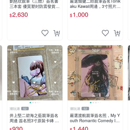
劉慈欣親筆《三體》簽名書
嚴選畑健二郎親筆簽名Tonik
三本套 優質塑封防震發貨
aku Kawaii周邊，3寸照片含
正版收藏推薦 三體 經典 科
原裝卡匣。收藏家直供，保
2,630
1,000
$
$
幻小說
真可靠。 Tonikaku Kawaii
畑健二郎 親筆簽名周
潮玩港
潮玩港
52
52
井上堅二碧海之藍親筆簽名
嚴選渡航親筆簽名照，My Y
周邊 簽名照3寸原裝卡磚 親
outh Romantic Comedy Is
筆、收藏、簽名照
Wrong限量收藏版 青春戀愛
930
1,440
$
$