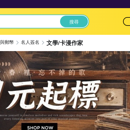
搜尋
文學/卡漫作家
與郵幣
名人簽名