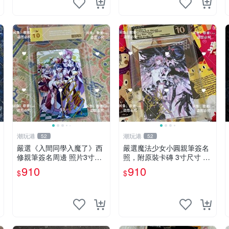
潮玩港
潮玩港
52
52
嚴選《入間同學入魔了》西
嚴選魔法少女小圓親筆簽名
修親筆簽名周邊 照片3寸全
照，附原裝卡磚 3寸尺寸 親
新含卡磚 收藏推薦 鏡像照
簽紀念品 小圓周邊 畫集 監
910
910
$
$
片 周邊收藏
督親筆