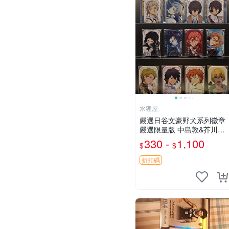
水狸屋
嚴選日谷文豪野犬系列徽章
嚴選限量版 中島敦&芥川龍
之介&太宰治&中原中也&國
330 -
1,100
$
$
木田獨步&江戶川亂步&谷崎
潤一郎&宮澤賢治官方正品
折扣碼
標芥川中島太宰原