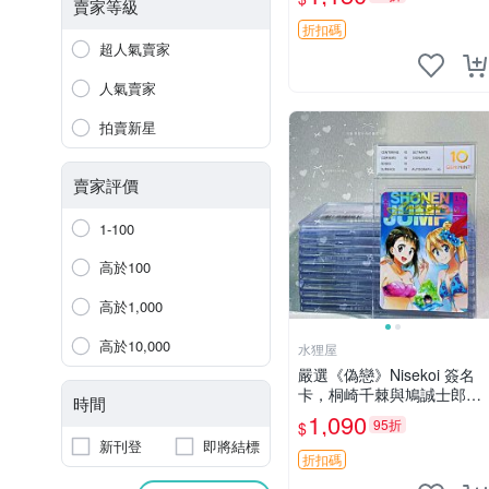
古收藏推薦 薇爾莉特 曜佳
賣家等級
奈 筆記本
折扣碼
超人氣賣家
人氣賣家
拍賣新星
賣家評價
1-100
高於100
高於1,000
高於10,000
水狸屋
嚴選《偽戀》Nisekoi 簽名
卡，桐崎千棘與鳩誠士郎精
時間
美周邊，3寸日版中古帶原
1,090
95折
$
裝卡磚，國內直郵 偽戀 Nis
新刊登
即將結標
ekoi 簽名卡 桐崎千棘
折扣碼