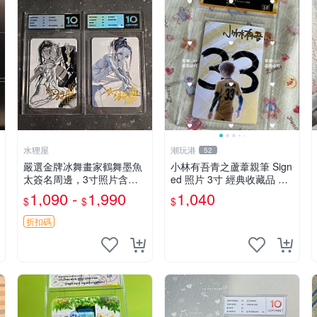
水狸屋
潮玩港
52
嚴選金牌冰舞畫家鶴舞墨魚
小林有吾青之蘆葦親筆 Sign
太簽名周邊，3寸照片含原
ed 照片 3寸 經典收藏品 青
裝卡磚。收藏自用，面簽確
之蘆葦限量版 周邊 相框裝
1,090 -
1,990
1,040
$
$
$
保證實。 冰舞 簽名 周邊
裱 青之蘆葦 簽名照 小林有
吾
折扣碼