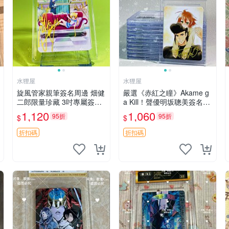
水狸屋
水狸屋
旋風管家親筆簽名周邊 畑健
嚴選《赤紅之瞳》Akame g
二郎限量珍藏 3吋專屬簽名
a Kill！聲優明坂聰美簽名周
照 日本正版中古 正規卡磚
邊，3寸帶原裝卡磚 日版中
1,120
1,060
95折
95折
$
$
附送 旋風管家 畑健二郎 簽
古 赤紅之瞳 Akame ga Kill
名照
明坂聰美 簽名
折扣碼
折扣碼