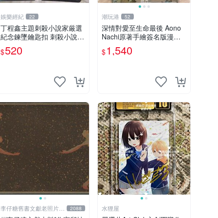
娛樂經紀
潮玩港
22
52
丁程鑫主題刺殺小說家厳選
深情對愛至生命最後 Aono
紀念鍊墜鑰匙扣 刺殺小說家
Nachi原著手繪簽名版漫畫
丁程鑫 鍊墜
親筆簽名限定收藏 命終不渝
520
1,540
$
$
之戀情 漫畫珍藏品
李仔糖舊書文獻老照片名
水狸屋
2088
人收藏館