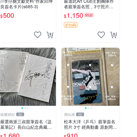
///李仔糖文獻史料*作家邱坤
嚴選此Art Club主創團隊作
良簽名卡片(s685-3)
者親筆簽名照，3寸照片附
原裝卡磚。收藏級面簽照，
500
1,150
95折
$
$
適合藝術愛好者收藏與展
示。 3寸 簽名 照片
折扣碼
娛樂經紀
潮玩港
22
52
嚴選南派三叔親筆簽名《盜
松本大洋《乒乓》親筆簽名
墓筆記》長白山紀念典藏禮
照片 3寸 經典動畫 原創周邊
盒，限量收藏必備 原著小說
經典動漫 周邊收藏 照片卡
1,680
910
$
$