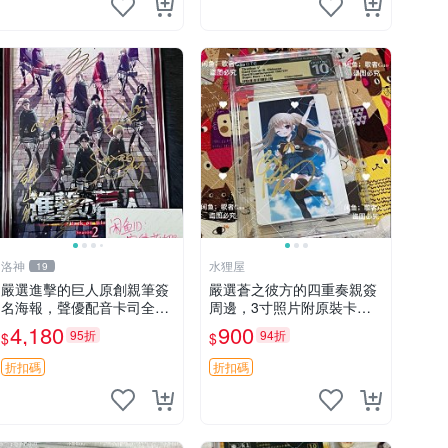
洛神
水狸屋
19
嚴選進擊的巨人原創親筆簽
嚴選蒼之彼方的四重奏親簽
名海報，聲優配音卡司全集
周邊，3寸照片附原裝卡磚
收藏推薦 艾倫、三笠、阿
親簽照 收藏級 影印品 杜蕾
4,180
900
95折
94折
$
$
明、埃爾文巨細靡遺肖像照
斯相紙質地 限量版 Aokana
Four Rhythm 藍光紀念照
折扣碼
折扣碼
簽名