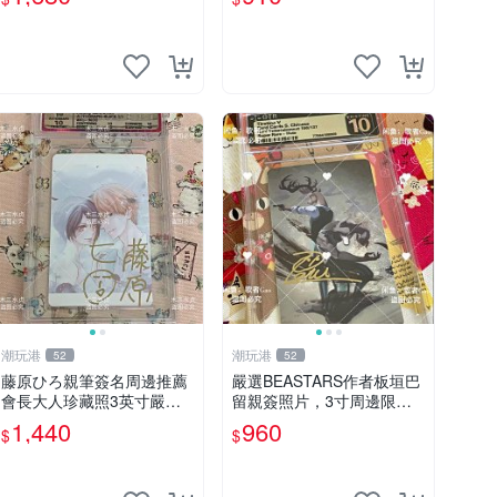
定價 特別款
磚
潮玩港
潮玩港
52
52
藤原ひろ親筆簽名周邊推薦
嚴選BEASTARS作者板垣巴
會長大人珍藏照3英寸嚴選
留親簽照片，3寸周邊限量
女仆紀念品 面簽收藏 會長
收藏 BEASTARS 作者 經典
1,440
960
$
$
大人 簽名照 女仆照 面簽收
細節收藏
藏