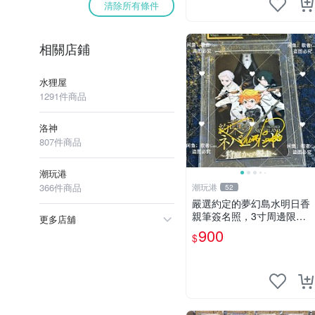
清除所有條件
相關店鋪
水狸屋
1291件商品
洛神
807件商品
潮玩港
366件商品
潮玩港
52
嚴選約定的夢幻島水明日香
親筆簽名照，3寸周邊限量
更多店舖
珍藏 紙質佳 附卡磚 約定的
900
$
夢幻島 筆記本 名人照