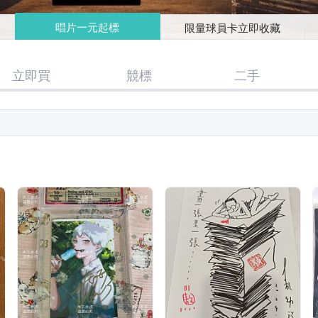
唱片一元起標
限量球員卡立即收藏
立即買
競標
二手