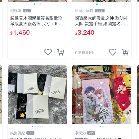
潮玩港
開運小物店
52
171
嚴選莫木潤親筆簽名限量珍
國寶級大師漫畫之神 敖幼祥
藏版夏天簽名照 尺寸：5.5×
大師 親簽手繪 繪圖簽名書
8.4公分 附原裝相框 推薦收
機會難得敖大師一輩子繪圖
1,460
3,240
$
$
藏家必備 《光死去的夏天》
創作多年有一句老師最金典
《The Summer When Ligh
名言「畫一張是一張」圖
近期銷量1件
娛樂經紀
潮玩港
22
52