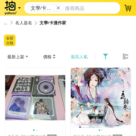
文學/卡漫
登
作家
名人簽名
文學/卡漫作家
全部
分類
最新上架
價格
最高人氣