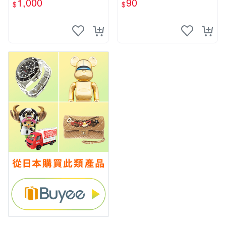
1,000
90
$
$
要你對我xxx 色紙 簽名板
輔導老師.增田關係很差