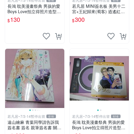
若凡居~7/3-14暫停出貨
若凡居~7/3-14暫停出貨
616
616
長鴻 耽美漫畫祭典 男孩的愛
若凡居 MINI簽名板 美男十二
Boys Love拍立得照片造型透
宮+王妃歸來(蜀客) 逍遙紅塵
卡 第二彈 超值星期五的sex +
&貓君笑豬&何何舞 親筆簽名
130
300
$
$
劇毒甜心
簽名板
若凡居~7/3-14暫停出貨
若凡居~7/3-14暫停出貨
616
616
遠山繪麻 青葉同學請告訴我
長鴻 耽美漫畫祭典 男孩的愛
簽名書 簽名 親筆簽名書 關鍵
Boys Love拍立得照片造型透
字： 四月一日同學命理缺我
卡 第二彈 不良的津田同學和