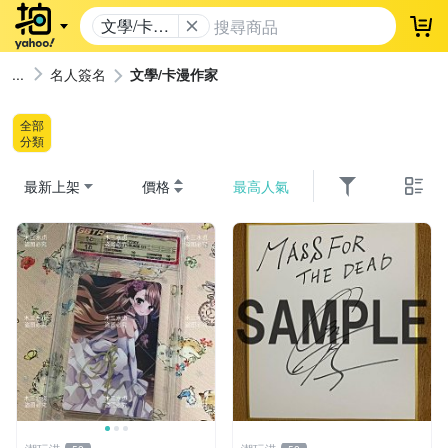
文學/卡漫
登
作家
名人簽名
文學/卡漫作家
全部
分類
最新上架
價格
最高人氣