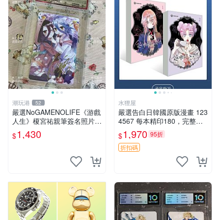
潮玩港
水狸屋
52
嚴選NoGAMENOLIFE《游戲
嚴選告白日韓國原版漫畫 123
人生》榎宮祐親筆簽名照片，
4567 每本精印180，完整收
3英寸珍藏版，國外原圖實
藏推薦 告白日、漫畫、特典
1,430
1,970
95折
$
$
拍。簽名照片、收藏級品相、
面簽收藏家。 游戲人生 榎宮
折扣碼
祐 簽名照