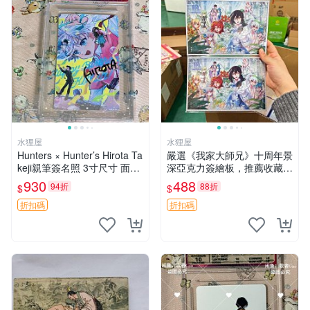
水狸屋
水狸屋
Hunters × Hunter’s Hirota Ta
嚴選《我家大師兄》十周年景
keji親筆簽名照 3寸尺寸 面簽
深亞克力簽繪板，推薦收藏周
真跡 相框珍藏 定制包裝 Hunt
邊正品 景深 簽繪 板周邊
930
488
94折
88折
$
$
ers Hirota Tak
折扣碼
折扣碼