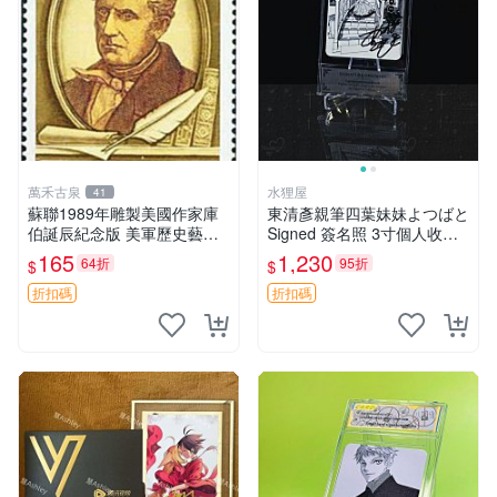
萬禾古泉
水狸屋
41
蘇聯1989年雕製美國作家庫
東清彥親筆四葉妹妹よつばと
伯誕辰紀念版 美軍歷史藝術
Signed 簽名照 3寸個人收藏
品 耶魯出身 庫合作曲家紀念
原裝卡磚附卡磚裝裱 包裝嚴
165
1,230
64折
95折
$
$
收藏嚴選
實 官方授權發貨 貨真無假 四
葉妹妹よつばと 簽名照 財団
折扣碼
折扣碼
法人