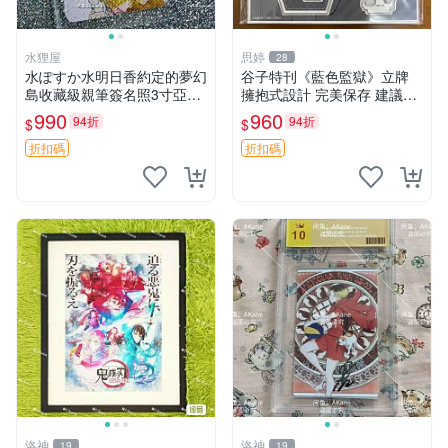
水狸屋
思婷
28
水ぽすか水明日香約定的夢幻
谷子特刊《藍色監獄》立牌
島收藏級親筆簽名照3寸亞克
擁抱式設計 完美保存 建議收
力照片含原裝卡磚簽名周邊收
藏 寄拍參考 吳千丈角色 立牌
990
960
94折
94折
$
$
藏專案 約定的夢幻島 水ぽす
收藏 ?誠士郎 情人節限定 精
か 簽名周邊
細立牌 藍色監獄 木木卡屋
折扣碼
折扣碼
洛神
洛神
19
19