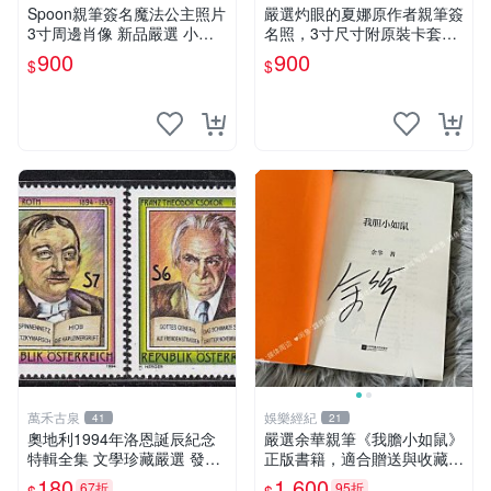
Spoon親筆簽名魔法公主照片
嚴選灼眼的夏娜原作者親筆簽
3寸周邊肖像 新品嚴選 小煩
名照，3寸尺寸附原裝卡套。
惱希婭 紙質相框 時尚擺設 規
收藏家推薦，適合漫迷珍藏。
900
900
$
$
格尺寸 周邊珍藏
3寸 簽名 照片
萬禾古泉
娛樂經紀
41
21
奧地利1994年洛恩誕辰紀念
嚴選余華親筆《我膽小如鼠》
特輯全集 文學珍藏嚴選 發行
正版書籍，適合贈送與收藏，
人首發 典藏版 百年記憶 文學
專業包裝發貨。秦山簽名珍藏
180
1,600
67折
95折