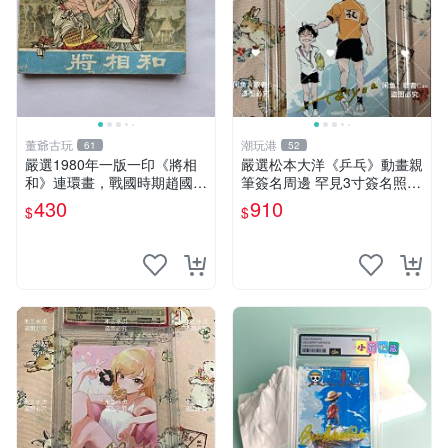
董爺古玩
潮玩港
61
52
嚴選1980年一版一印《將相
嚴選松本大洋《乒乓》動畫親
和》連環畫，戰國時期趙國典
筆簽名周邊 罕見3寸簽名照
藏故事推薦。名家陳全勝畫
卡磚附送 乒乓 動畫 松本大洋
430
910
$
$
作，自然舊品可收藏。 將相
和 連環畫 趙國故事