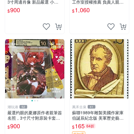
3寸周邊肖像 新品嚴選 小煩
工作室授權推薦 負責人親手
惱希婭 紙質相框 時尚擺設 規
送上 真實親簽確認 明信片嚴
900
1,060
$
$
格尺寸 周邊珍藏
選收藏 限量版狐妖小紅娘 小
新人氣角色 作者原創插畫
潮玩港
萬禾古泉
52
41
嚴選灼眼的夏娜原作者親筆簽
蘇聯1989年雕製美國作家庫
名照，3寸尺寸附原裝卡套。
伯誕辰紀念版 美軍歷史藝術
收藏家推薦，適合漫迷珍藏。
品 耶魯出身 庫合作曲家紀念
900
165
64折
$
$
3寸 簽名 照片
收藏嚴選
折扣碼