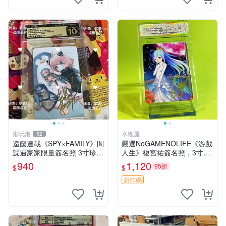
潮玩港
水狸屋
52
遠藤達哉《SPY×FAMILY》間
嚴選NoGAMENOLIFE《游戲
諜過家家限量簽名照 3寸珍藏
人生》榎宮祐簽名照，3寸親
卡磚 間諜過家家 3寸 簽名照
筆簽名伴原裝卡磚 游戲人生
940
1,120
95折
$
$
SPY×FAMILY
紙質 套裝
折扣碼