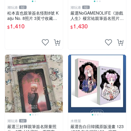
潮玩港
潮玩港
52
52
松本直也親筆簽名怪獸8號 K
嚴選NoGAMENOLIFE《游戲
aiju No. 8照片 3英寸收藏正
人生》榎宮祐親筆簽名照片，
品 國際帶回國 實拍圖 怪獸8
3英寸珍藏版，國外原圖實
1,410
1,430
$
$
號 簽名 照片 雜志周邊
拍。簽名照片、收藏級品相、
面簽收藏家。 游戲人生 榎宮
祐 簽名照
潮玩港
水狸屋
52
嚴選三好輝親筆簽名限量照
嚴選告白日韓國原版漫畫 123