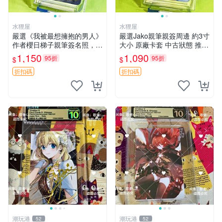
水狸屋
水狸屋
嚴選《我被最想擁抱的男人》
嚴選Jako親筆親簽周邊 約3寸
作者櫻日梯子親筆簽名照，3
大小 原廠卡套 中古狀態 推薦
寸尺寸日版中古 默認初瑕配
收藏 時光回憶 Jako周邊 貼膜
1,150
1,090
95折
95折
$
$
套原裝卡磚。櫻花限定 簽名
版照
周邊 限量收藏 我被最想擁抱
折扣碼
折扣碼
的男人 櫻日梯子 原
潮玩港
潮玩港
52
52