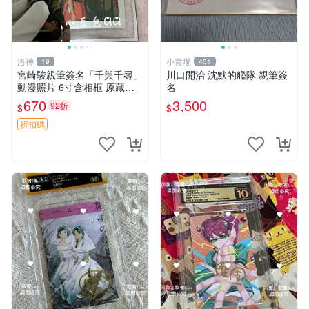
洛神
小賣場
19
451
宮崎駿親筆簽名「千與千尋」
川口開治 沈默的艦隊 親筆簽
動漫照片 6寸含相框 原藏品
名
直賣 千與千尋 簽名照 相片收
670
3,500
92折
$
$
藏
折扣碼