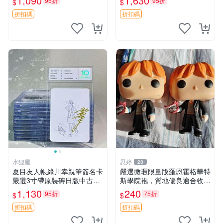
1,090
1,630
95折
95折
$
$
規隨機發貨 科學超電磁炮 簽
薦 抽獎得來國外直郵限量珍
名卡 聲優周邊
藏版 渡航《青春物語》手簽
折扣碼
折扣碼
書照 6寸 構圖精美
水狸屋
思婷
28
夏目友人帳綠川幸親筆簽名卡
嚴選微瑕限量版羅恩霍格華特
嚴選3寸帶原裝磚日版中古隨
斯學院袍，質地優良適合收藏
機 夏目友人帳 綠川幸 簽名卡
霍格華茲 學院袍 哈利波特
1,130
240
95折
75折
$
$
3寸 帶原磚
折扣碼
折扣碼