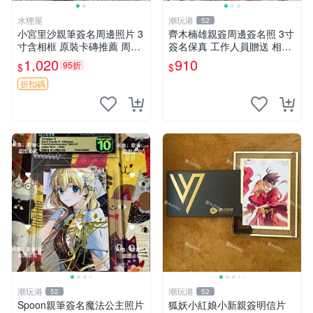
水狸屋
潮玩港
52
小宮里沙親筆簽名周邊照片 3
齊木楠雄親簽周邊簽名照 3寸
寸含相框 原裝卡磚推薦 周邊
簽名保真 工作人員贈送 相框
照片 相框
裱好 齊木楠雄、親簽照片、
1,020
910
95折
$
$
簽名照
折扣碼
潮玩港
潮玩港
52
52
Spoon親筆簽名魔法公主照片
狐妖小紅娘小新親簽明信片