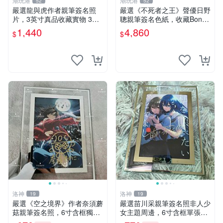
潮玩港
潮玩港
52
52
嚴選龍與虎作者親筆簽名照
嚴選《不死者之王》聲優日野
片，3英寸真品收藏實物 3英
聰親筆簽名色紙，收藏Bone
寸 女性 吉祥物
King無比榮耀！ Over Lord
1,440
4,860
$
$
日野聰 聲優 簽名 色紙
洛神
洛神
19
19
嚴選《空之境界》作者奈須蘑
嚴選苗川采親筆簽名照非人少
菇親筆簽名照，6寸含框獨家
女主題周邊，6寸含框單張照
周邊。收藏級簽名照片，確保
片，限量收藏推薦 非人少女