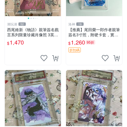
潮玩港
洛神
52
19
西尾維新《物語》親筆簽名戲
【推薦】尾田榮一郎作者親筆
言系列限量珍藏肖像照 3英寸
簽名3寸照，附硬卡套，實拍
收藏家私人典藏 物語系列 親
圖，真粉必收 SignedPhoto
1,470
1,260
95折
$
$
筆簽名 戲言 照片
OnePiece 3inch Cardbride
實拍圖 簽名
折扣碼