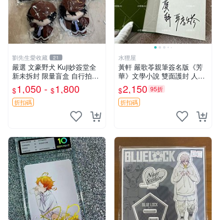
劉先生愛收藏
水狸屋
21
嚴選 文豪野犬 Kuji妙簽堂全
黃軒 嚴歌苓親筆簽名版《芳
新未拆封 限量盲盒 自行拍收
華》文學小說 雙面護封 人民
正版娃娃隨機附衣 芥川龍之
文學出版社 實拍美圖 芳華 現
1,050 -
1,800
2,150
95折
$
$
$
介 中島敦 江戶川亂步
代文學 溫情推薦
折扣碼
折扣碼