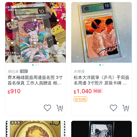
潮玩港
水狸屋
52
齊木楠雄親簽周邊簽名照 3寸
松本大洋親筆《乒乓》手寫簽
簽名保真 工作人員贈送 相框
名周邊 3寸照片 原裝卡磚 收
裱好 齊木楠雄、親簽照片、
藏好物 乒乓 The Animation
910
1,040
95折
$
$
簽名照
松本大洋 簽名 周邊 注記：此
商品為作者親筆簽名，附原
折扣碼