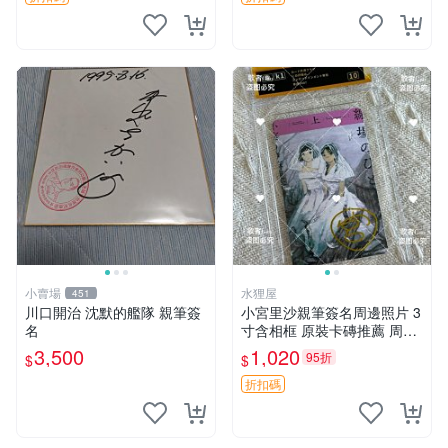
小賣場
水狸屋
451
川口開治 沈默的艦隊 親筆簽
小宮里沙親筆簽名周邊照片 3
名
寸含相框 原裝卡磚推薦 周邊
照片 相框
3,500
1,020
95折
$
$
折扣碼