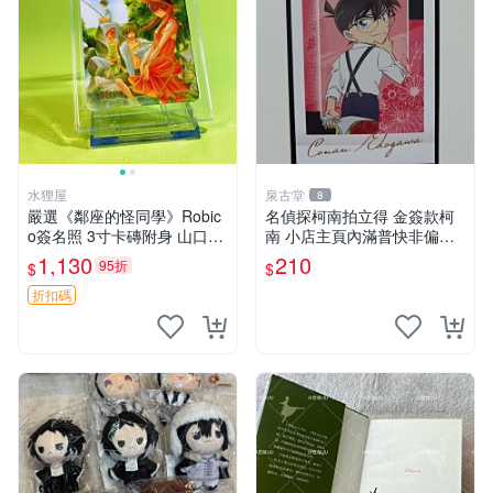
水狸屋
泉古堂
8
嚴選《鄰座的怪同學》Robic
名偵探柯南拍立得 金簽款柯
o簽名照 3寸卡磚附身 山口賢
南 小店主頁內滿普快非偏遠
二親筆 中古初瑕收藏品 鄰座
不滿三十郵＋6-31518
1,130
210
95折
$
$
的怪同學 署名照 點數
折扣碼