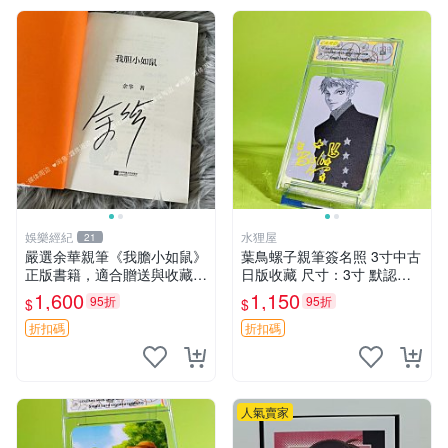
娛樂經紀
水狸屋
21
嚴選余華親筆《我膽小如鼠》
葉鳥螺子親筆簽名照 3寸中古
正版書籍，適合贈送與收藏，
日版收藏 尺寸：3寸 默認初
專業包裝發貨。秦山簽名珍藏
瑕 樫蘭高校周邊 簽名周邊
1,600
1,150
95折
95折
$
$
版 我膽小如鼠 余華 現代文學
折扣碼
折扣碼
人氣賣家