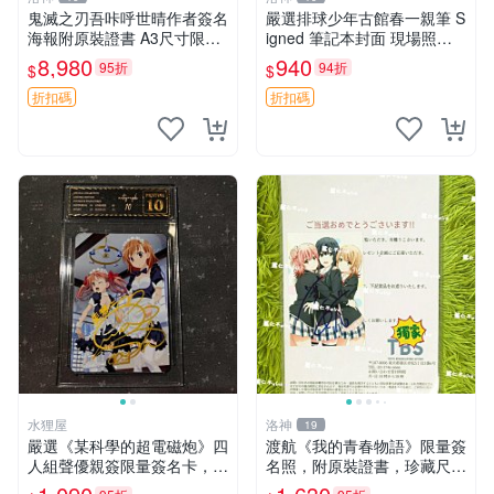
鬼滅之刃吾咔呼世晴作者簽名
嚴選排球少年古館春一親筆 S
海報附原裝證書 A3尺寸限量
igned 筆記本封面 現場照片
收藏 鬼滅之刃 簽名海報 吾咔
收藏品 周邊 限定版 排球小子
8,980
940
95折
94折
$
$
呼世晴 作者真簽 國外直郵收
古典漫畫 雙面相框 漫畫周邊
藏品
收藏相片
折扣碼
折扣碼
水狸屋
洛神
19
嚴選《某科學的超電磁炮》四
渡航《我的青春物語》限量簽
人組聲優親簽限量簽名卡，3
名照，附原裝證書，珍藏尺寸
寸尺寸 默契卡磚 日本中古 正
6寸，附框7寸，私人收藏推