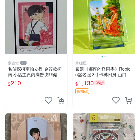
泉古堂
水狸屋
8
名偵探柯南拍立得 金簽款柯
嚴選《鄰座的怪同學》Robic
南 小店主頁內滿普快非偏遠
o簽名照 3寸卡磚附身 山口賢
不滿三十郵＋6-31518
二親筆 中古初瑕收藏品 鄰座
210
1,130
95折
$
$
的怪同學 署名照 點數
折扣碼