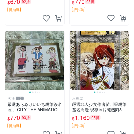
670
770
92折
93折
$
$
真偽。每張皆為珍藏好物。
苗川采 簽名照 6寸
空之境界 簽名 照片
折扣碼
折扣碼
洛神
水狸屋
19
嚴選あらゐけいいち親筆簽名
嚴選非人少女作者苗川采親筆
照， CITY THE ANIMATION
簽名周邊 現存照片隨機附3張
動漫限量周邊。6寸含框親筆
3寸卡磚包裝 非人少女 苗川
770
1,160
93折
95折
$
$
簽名照片，收藏推薦。 親筆
采 照片
簽名 周邊
折扣碼
折扣碼