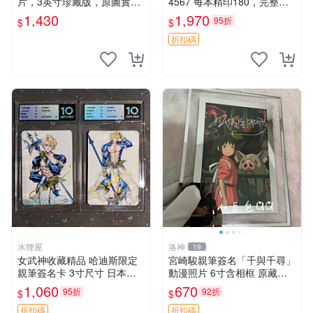
片，3英寸珍藏版，原圖實拍
4567 每本精印180，完整收
超級震撼。親筆、面簽收藏、
藏推薦 告白日、漫畫、特典
1,430
1,970
95折
$
$
國外直運 三好輝 簽名 照片
折扣碼
水狸屋
洛神
19
女武神收藏精品 哈迪斯限定
宮崎駿親筆簽名「千與千尋」
親筆簽名卡 3寸尺寸 日本中
動漫照片 6寸含相框 原藏品
古正品 隨機附泡沫包裝 國際
直賣 千與千尋 簽名照 相片收
1,060
670
95折
92折
$
$
速遞 女武神卡片 哈迪斯簽名
藏
簽名卡周邊
折扣碼
折扣碼