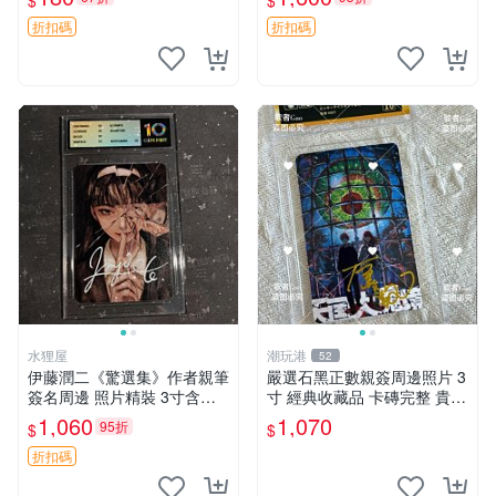
$
$
愛好者必備
版 我膽小如鼠 余華 現代文學
折扣碼
折扣碼
水狸屋
潮玩港
52
伊藤潤二《驚選集》作者親筆
嚴選石黑正數親簽周邊照片 3
簽名周邊 照片精裝 3寸含原
寸 經典收藏品 卡磚完整 貴重
裝卡磚 收藏級紀念照 驚選集
紀念照 周邊收藏 照片
1,060
1,070
95折
$
$
親筆簽名 周邊收藏
折扣碼