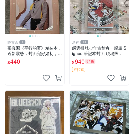
静古斋
洛神
1
19
張真源《平行的夏》精裝本，
嚴選排球少年古館春一親筆 S
近新狀態，封面完好如初，內
igned 筆記本封面 現場照片
頁清爽無瑕 平行的夏 畫集 文
收藏品 周邊 限定版 排球小子
440
940
94折
$
$
學
古典漫畫 雙面相框 漫畫周邊
收藏相片
折扣碼