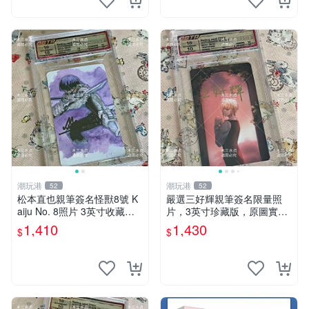
潮玩港
潮玩港
52
52
松本直也親筆簽名怪獸8號 K
嚴選三好輝親筆簽名限量照
aiju No. 8照片 3英寸收藏正
片，3英寸珍藏版，原圖實拍
品 國際帶回國 實拍圖 怪獸8
超級震撼。親筆、面簽收藏、
1,410
1,430
$
$
號 簽名 照片 雜志周邊
國外直運 三好輝 簽名 照片