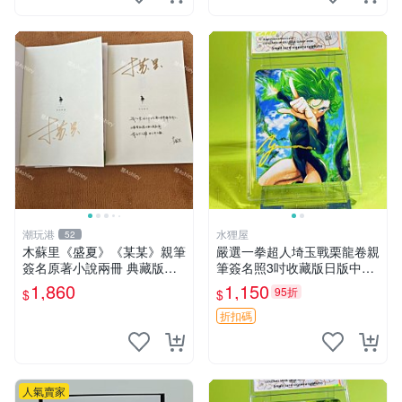
潮玩港
水狸屋
52
木蘇里《盛夏》《某某》親筆
嚴選一拳超人埼玉戰栗龍卷親
簽名原著小說兩冊 典藏版裝
筆簽名照3吋收藏版日版中古
刷邊 盛夏 某某 小說
含原裝卡套 一拳超人 埼玉 戰
1,860
1,150
95折
$
$
栗龍卷 簽名照
折扣碼
人氣賣家