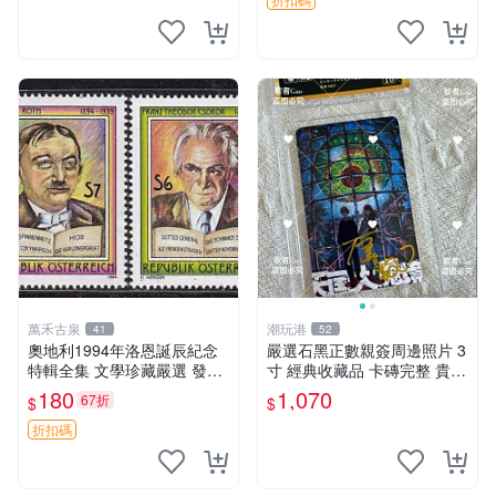
萬禾古泉
潮玩港
41
52
奧地利1994年洛恩誕辰紀念
嚴選石黑正數親簽周邊照片 3
特輯全集 文學珍藏嚴選 發行
寸 經典收藏品 卡磚完整 貴重
人首發 典藏版 百年記憶 文學
紀念照 周邊收藏 照片
180
1,070
67折
$
$
愛好者必備
折扣碼