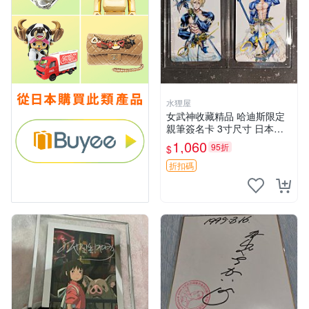
水狸屋
女武神收藏精品 哈迪斯限定
親筆簽名卡 3寸尺寸 日本中
古正品 隨機附泡沫包裝 國際
1,060
95折
$
速遞 女武神卡片 哈迪斯簽名
簽名卡周邊
折扣碼