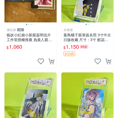
潮玩港
水狸屋
52
狐妖小紅娘小新親簽明信片
葉鳥螺子親筆簽名照 3寸中古
工作室授權推薦 負責人親手
日版收藏 尺寸：3寸 默認初
送上 真實親簽確認 明信片嚴
瑕 樫蘭高校周邊 簽名周邊
1,060
1,150
95折
$
$
選收藏 限量版狐妖小紅娘 小
新人氣角色 作者原創插畫
折扣碼